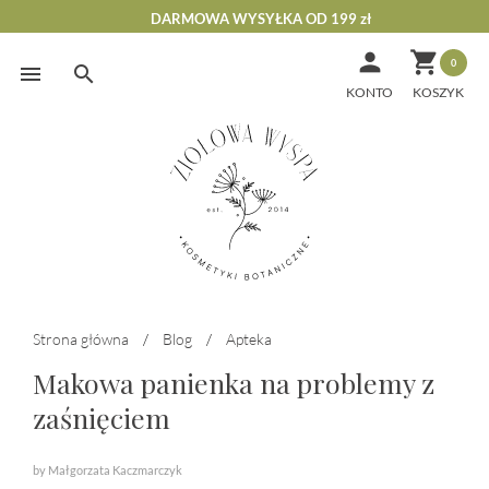
DARMOWA WYSYŁKA OD 199 zł


0
Skip
to
KONTO
content
Strona główna
/
Blog
/
Apteka
Makowa panienka na problemy z
zaśnięciem
by Małgorzata Kaczmarczyk