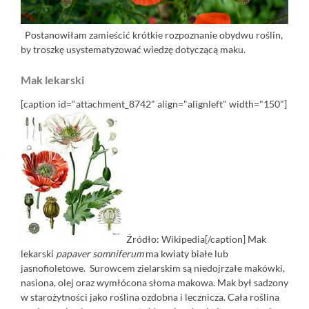
Postanowiłam zamieścić krótkie rozpoznanie obydwu roślin,
by troszkę usystematyzować wiedzę dotyczącą maku.
Mak lekarski
[caption id="attachment_8742" align="alignleft" width="150"]
Źródło: Wikipedia[/caption] Mak
lekarski
papaver somniferum
ma kwiaty białe lub
jasnofioletowe. Surowcem zielarskim są niedojrzałe makówki,
nasiona, olej oraz wymłócona słoma makowa. Mak był sadzony
w starożytności jako roślina ozdobna i lecznicza. Cała roślina