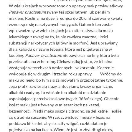
W wielu krajach wprowadzono do uprawy mak przykwiatkowy
Papaver bracteatum
zwany też szkarłatnym lub perskim
makiem. Roślina ma duże (średnica do 20 cm) czerwone kwiaty
wznoszące się na sztywnych łodygach. Gatunek ten został
wprowadzony w wielu krajach jako alternatywa dla maku
lekarskiego z uwagi na to, że nie zawiera znacznej ilości
substancji narkotycznych (głównie morfiny). Jest uprawiany
dla alkaloidu o nazwie tebaina, która jest przetwarzana w
kodeinę.
Papaver bracteatum
nie zawiera morfiny, która była
przekształcana w heroinę. Ciekawostką jest to, że tebaina
występuje w torebkach nasiennych i w korzeniu. Korzenie
wykopuje się w drugim i trzecim roku uprawy. Wróćmy do
maku polnego, bo tym się zajmowałam przez ostatnie tygodnie.
Jego płatki zawierają śluzy, antocyjany, kwasy organiczne,
alkaloid readynę. To właśnie ten alkaloid ma działanie
uspokajające, przeciwkaszlowe (wg dr Różańskiego). Obecnie
kwiat maku jest używany w mieszankach na kaszel,
bezsenność. Płatki maku suszy się trudno, są delikatne i lepkie,
co utrudnia suszenie. W rzeczywistości musiały leżeć na
poddaszu kilka dni, aby straciły wilgoć, rozkładałam je
pojedynczo na kartkach. Wiem, że jest to zbyt długi okres,