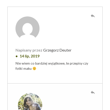
reply
Napisany przez
Grzegorz Deuter
14 lip, 2019
Nie wiem co bardziej wyjątkowe, te przepisy czy
fotki maku
reply