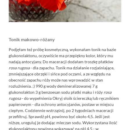
Tonik makowo-różany
Podjęłam też próbę kosmetyczną, wykonałam tonik na bazie
glukonolaktonu, oczywiście ma przepiękny kolor, który mu
nadają antocyjany. Do maceracji dodałam troszkę płatków
rosa rugosa
- dla zapachu. Tonik ma działanie rozjaśniające,
zmniejszające obrzęki i sińce pod oczami, a ze względu na
obecność zapachu róży może nas wprowadzić w stan
rozluźnienia. ;) 990 g wody demineralizowanej 7 g
glukonolakton 3 g benzoesan sodu płatki maku i róży
rosa
rugosa
- do wypełnienia Okryj słoik ściereczką lub ręcznikiem
papierowym - dla ochrony antocyjanów, postaw w miejscu
ciepłym. Codziennie wstrząśnij, po 2 tygodniach maceracji
przefiltruj. Sprawdź pH, powinno być około 4,5. Jeśli jest
niższe, ureguluj je dodając mleczan sodu. Wykorzystana ilość
glukonolaktonu powinna wskazywać na pH 4,5 - w