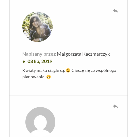
reply
Napisany przez
Małgorzata Kaczmarczyk
08 lip, 2019
Kwiaty maku ciągle są.
Cieszę się ze wspólnego
planowania.
reply