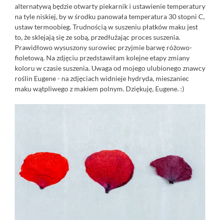
alternatywą będzie otwarty piekarnik i ustawienie temperatury
na tyle niskiej, by w środku panowała temperatura 30 stopni C,
ustaw termoobieg. Trudnością w suszeniu płatków maku jest
to, że sklejają się ze sobą, przedłużając proces suszenia.
Prawidłowo wysuszony surowiec przyjmie barwę różowo-
fioletową. Na zdjęciu przedstawiłam kolejne etapy zmiany
koloru w czasie suszenia. Uwaga od mojego ulubionego znawcy
roślin Eugene - na zdjęciach widnieje hydryda, mieszaniec
maku wątpliwego z makiem polnym. Dziękuję, Eugene. :)