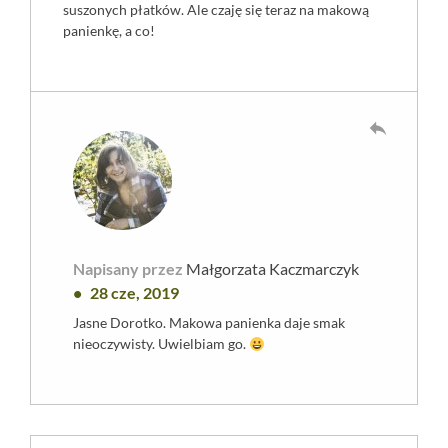
suszonych płatków. Ale czaję się teraz na makową
panienkę, a co!
reply
Napisany przez
Małgorzata Kaczmarczyk
28 cze, 2019
Jasne Dorotko. Makowa panienka daje smak
nieoczywisty. Uwielbiam go.