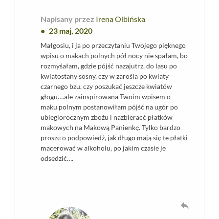
Napisany przez
Irena Olbińska
23 maj, 2020
Małgosiu, i ja po przeczytaniu Twojego pięknego
wpisu o makach polnych pół nocy nie spałam, bo
rozmyśałam, gdzie pójść nazajutrz, do lasu po
kwiatostany sosny, czy w zarośla po kwiaty
czarnego bzu, czy poszukać jeszcze kwiatów
głogu….ale zainspirowana Twoim wpisem o
maku polnym postanowiłam pójść na ugór po
ubieglorocznym zbożu i nazbieracć płatków
makowych na Makową Panienkę. Tylko bardzo
proszę o podpowiedź, jak długo mają się te płatki
macerować w alkoholu, po jakim czasie je
odsedzić….
reply