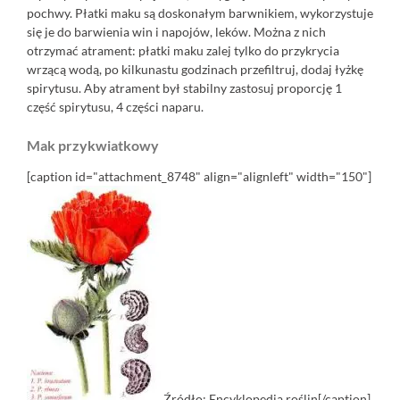
pochwy. Płatki maku są doskonałym barwnikiem, wykorzystuje
się je do barwienia win i napojów, leków. Można z nich
otrzymać atrament: płatki maku zalej tylko do przykrycia
wrzącą wodą, po kilkunastu godzinach przefiltruj, dodaj łyżkę
spirytusu. Aby atrament był stabilny zastosuj proporcję 1
część spirytusu, 4 części naparu.
Mak przykwiatkowy
[caption id="attachment_8748" align="alignleft" width="150"]
Źródło: Encyklopedia roślin[/caption]