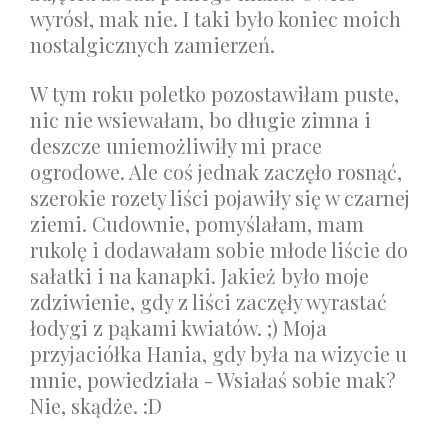
wyrósł, mak nie. I taki było koniec moich
nostalgicznych zamierzeń.
W tym roku poletko pozostawiłam puste,
nic nie wsiewałam, bo długie zimna i
deszcze uniemożliwiły mi prace
ogrodowe. Ale coś jednak zaczęło rosnąć,
szerokie rozety liści pojawiły się w czarnej
ziemi. Cudownie, pomyślałam, mam
rukolę i dodawałam sobie młode liście do
sałatki i na kanapki. Jakież było moje
zdziwienie, gdy z liści zaczęły wyrastać
łodygi z pąkami kwiatów. ;) Moja
przyjaciółka Hania, gdy była na wizycie u
mnie, powiedziała - Wsiałaś sobie mak?
Nie, skądże. :D