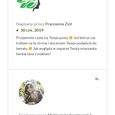
Napisany przez
Pracownia Ziół
30 cze, 2019
Przyjemnie czyta się Twoje posty
Już któryś raz
trafiam na tę stronę i doceniam Twoje podejście do
tematu
Jak wygląda w naparze Twoja mieszanka
herbaciana z makiem?
reply
Napisany przez
Małgorzata Kaczmarczyk