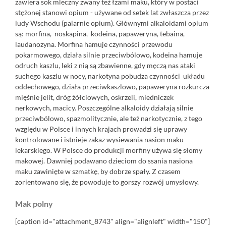
zawiera sok mleczny zwany też łzami maku, który w postaci
stężonej stanowi opium - używane od setek lat zwłaszcza przez
ludy Wschodu (palarnie opium). Głównymi alkaloidami opium
są: morfina, noskapina, kodeina, papaweryna, tebaina,
laudanozyna. Morfina hamuje czynności przewodu
pokarmowego, działa silnie przeciwbólowo, kodeina hamuje
odruch kaszlu, leki z nią są zbawienne, gdy męczą nas ataki
suchego kaszlu w nocy, narkotyna pobudza czynności układu
oddechowego, działa przeciwkaszlowo, papaweryna rozkurcza
mięśnie jelit, dróg żółciowych, oskrzeli, miedniczek
nerkowych, macicy. Poszczególne alkaloidy działają silnie
przeciwbólowo, spazmolitycznie, ale też narkotycznie, z tego
względu w Polsce i innych krajach prowadzi się uprawy
kontrolowane i istnieje zakaz wysiewania nasion maku
lekarskiego. W Polsce do produkcji morfiny używa się słomy
makowej. Dawniej podawano dzieciom do ssania nasiona
maku zawinięte w szmatkę, by dobrze spały. Z czasem
zorientowano się, że powoduje to gorszy rozwój umysłowy.
Mak polny
[caption id="attachment_8743" align="alignleft" width="150"]