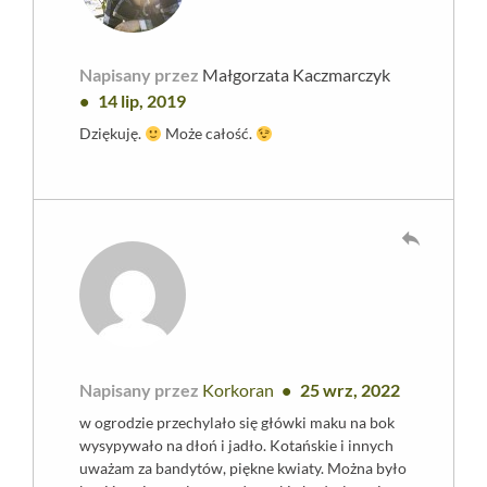
Napisany przez
Małgorzata Kaczmarczyk
14 lip, 2019
Dziękuję.
Może całość.
reply
Napisany przez
Korkoran
25 wrz, 2022
w ogrodzie przechylało się główki maku na bok
wysypywało na dłoń i jadło. Kotańskie i innych
uważam za bandytów, piękne kwiaty. Można było