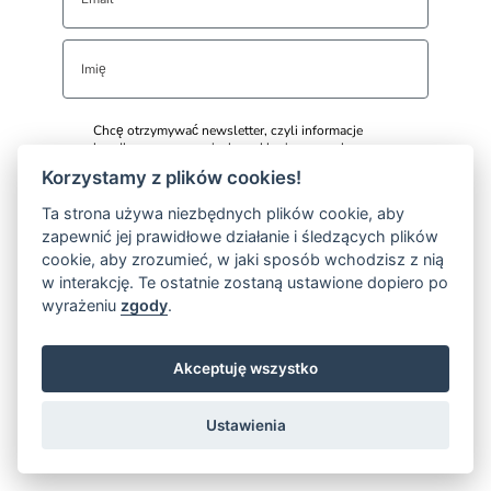
Chcę otrzymywać newsletter, czyli informacje
handlowe o promocjach w sklepie, nowych
artykułach na blogu, nowych produktach i usługach
Korzystamy z plików cookies!
związanych z serwisem
www.sklep.ziolowawyspa.pl i
Ta strona używa niezbędnych plików cookie, aby
www.ziolowawyspa.pl Wiadomości będą wysyłane
zapewnić jej prawidłowe działanie i śledzących plików
w celu marketingu bezpośredniego do realizacji,
którego zostanie wykorzystany podany przeze mnie
cookie, aby zrozumieć, w jaki sposób wchodzisz z nią
adres e-mail. Administratorem danych będzie
w interakcję. Te ostatnie zostaną ustawione dopiero po
ZIOŁOWA WYSPA Małgorzata Kaczmarczyk z
wyrażeniu
zgody
.
siedzibą w Skrzydlnej. Więcej informacji
przeczytasz w Polityce Prywatności oraz
Regulaminie Newslettera.
Akceptuję wszystko
Zapisuje się
Ustawienia