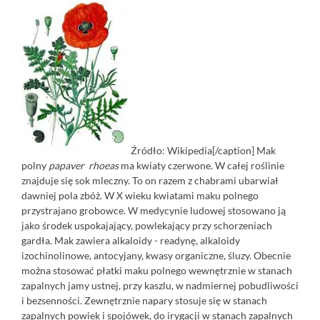
Źródło: Wikipedia[/caption] Mak
polny
papaver rhoeas
ma kwiaty czerwone. W całej roślinie
znajduje się sok mleczny. To on razem z chabrami ubarwiał
dawniej pola zbóż. W X wieku kwiatami maku polnego
przystrajano grobowce. W medycynie ludowej stosowano ją
jako środek uspokajający, powlekający przy schorzeniach
gardła. Mak zawiera alkaloidy - readynę, alkaloidy
izochinolinowe, antocyjany, kwasy organiczne, śluzy. Obecnie
można stosować płatki maku polnego wewnętrznie w stanach
zapalnych jamy ustnej, przy kaszlu, w nadmiernej pobudliwości
i bezsenności. Zewnętrznie napary stosuje się w stanach
zapalnych powiek i spojówek, do irygacji w stanach zapalnych