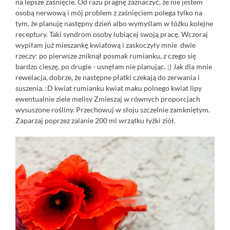
na lepsze zaśnięcie. Od razu pragnę zaznaczyć, że nie jestem
osobą nerwową i mój problem z zaśnięciem polega tylko na
tym, że planuję następny dzień albo wymyślam w łóżku kolejne
receptury. Taki syndrom osoby lubiącej swoją pracę. Wczoraj
wypiłam już mieszankę kwiatową i zaskoczyły mnie dwie
rzeczy: po pierwsze zniknął posmak rumianku, z czego się
bardzo cieszę, po drugie - usnęłam nie planując. ;) Jak dla mnie
rewelacja, dobrze, że następne płatki czekają do zerwania i
suszenia. :D kwiat rumianku kwiat maku polnego kwiat lipy
ewentualnie ziele melisy Zmieszaj w równych proporcjach
wysuszone rośliny. Przechowuj w słoju szczelnie zamkniętym.
Zaparzaj poprzez zalanie 200 ml wrzątku łyżki ziół.