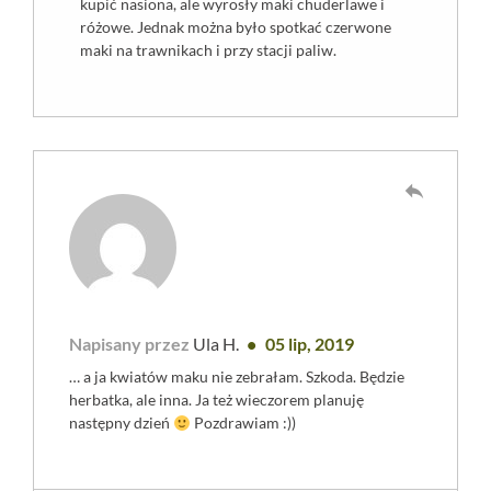
kupić nasiona, ale wyrosły maki chuderlawe i
różowe. Jednak można było spotkać czerwone
maki na trawnikach i przy stacji paliw.
reply
Napisany przez
Ula H.
05 lip, 2019
… a ja kwiatów maku nie zebrałam. Szkoda. Będzie
herbatka, ale inna. Ja też wieczorem planuję
następny dzień
Pozdrawiam :))