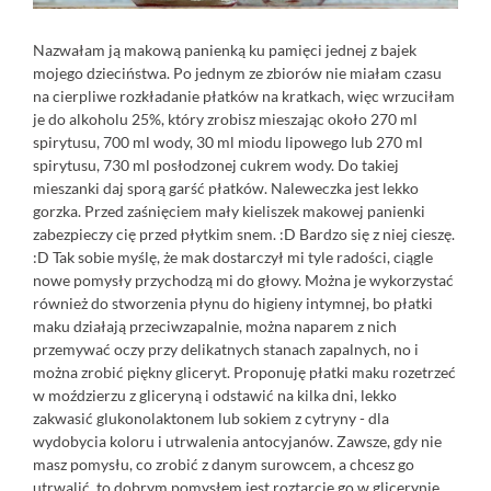
Nazwałam ją makową panienką ku pamięci jednej z bajek
mojego dzieciństwa. Po jednym ze zbiorów nie miałam czasu
na cierpliwe rozkładanie płatków na kratkach, więc wrzuciłam
je do alkoholu 25%, który zrobisz mieszając około 270 ml
spirytusu, 700 ml wody, 30 ml miodu lipowego lub 270 ml
spirytusu, 730 ml posłodzonej cukrem wody. Do takiej
mieszanki daj sporą garść płatków. Naleweczka jest lekko
gorzka. Przed zaśnięciem mały kieliszek makowej panienki
zabezpieczy cię przed płytkim snem. :D Bardzo się z niej cieszę.
:D Tak sobie myślę, że mak dostarczył mi tyle radości, ciągle
nowe pomysły przychodzą mi do głowy. Można je wykorzystać
również do stworzenia płynu do higieny intymnej, bo płatki
maku działają przeciwzapalnie, można naparem z nich
przemywać oczy przy delikatnych stanach zapalnych, no i
można zrobić piękny gliceryt. Proponuję płatki maku rozetrzeć
w moździerzu z gliceryną i odstawić na kilka dni, lekko
zakwasić glukonolaktonem lub sokiem z cytryny - dla
wydobycia koloru i utrwalenia antocyjanów. Zawsze, gdy nie
masz pomysłu, co zrobić z danym surowcem, a chcesz go
utrwalić, to dobrym pomysłem jest roztarcie go w glicerynie.