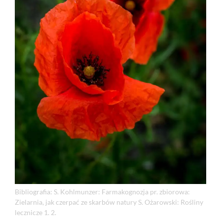
Bibliografia:
S. Kohlmunzer: Farmakognozja
pr. zbiorowa:
Zielarnia, jak czerpać ze skarbów natury
S. Ożarowski: Rośliny
lecznicze
1.
2.