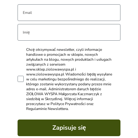
Chcę otrzymywać newsletter, czyli informacje
handlowe o promocjach w sklepie, nowych
artykułach na blogu, nowych produktach i usługach
związanych z serwisem
www.sklep.ziolowawyspa.pl i
www.ziolowawyspa.pl Wiadomości będą wysyłane
w celu marketingu bezpośredniego do realizacji,
którego zostanie wykorzystany podany przeze mnie
adres e-mail. Administratorem danych będzie
ZIOŁOWA WYSPA Małgorzata Kaczmarczyk z
siedzibą w Skrzydlnej. Więcej informacji
przeczytasz w Polityce Prywatności oraz
Regulaminie Newslettera.
Zapisuje się