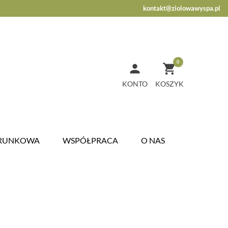
kontakt@ziolowawyspa.pl
0


KONTO
ARUNKOWA
WSPÓŁPRACA
O NAS