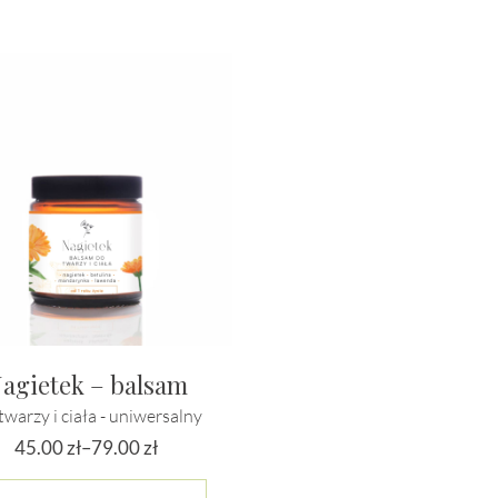
agietek – balsam
twarzy i ciała - uniwersalny
45.00
zł
–
79.00
zł
Zakres
Ten