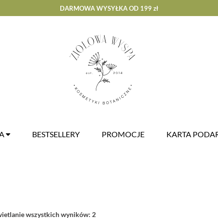
DARMOWA WYSYŁKA OD 199 zł
ZA
BESTSELLERY
PROMOCJE
KARTA POD
etlanie wszystkich wyników: 2