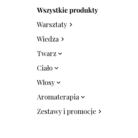
Wszystkie produkty
Warsztaty
chevron_right
Wiedza
chevron_right
Twarz
expand_more
Ciało
expand_more
Włosy
expand_more
Aromaterapia
expand_more
Zestawy i promocje
chevron_right