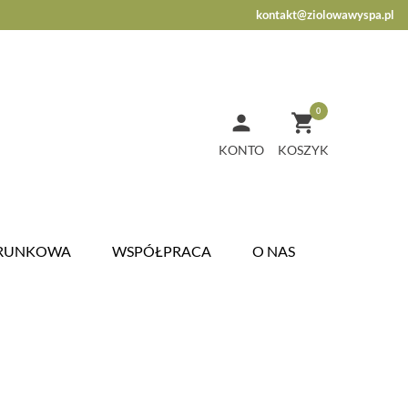
kontakt@ziolowawyspa.pl
0


KONTO
ARUNKOWA
WSPÓŁPRACA
O NAS