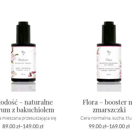
odość – naturalne
Flora – booster 
rum z bakuchiolem
zmarszczki
a mieszana przesuszająca się
Cera normalna, sucha, tłu
89.00
zł
–
149.00
zł
99.00
zł
–
169.00
zł