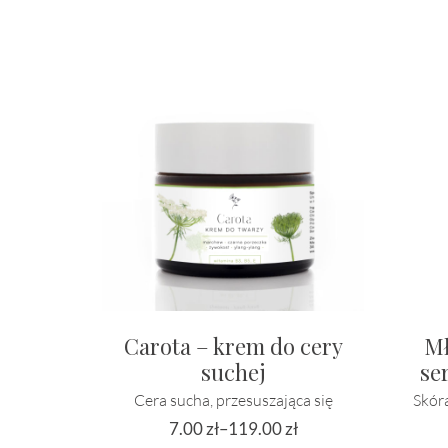
Carota – krem do cery
Mł
suchej
se
Cera sucha, przesuszająca się
Skór
7.00
zł
–
119.00
zł