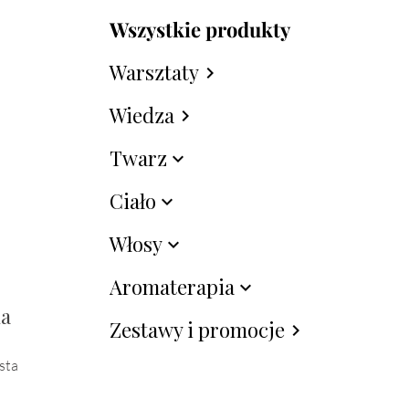
Wszystkie produkty
Warsztaty
chevron_right
Wiedza
chevron_right
Twarz
expand_more
Ciało
expand_more
Włosy
expand_more
Aromaterapia
expand_more
na
Zestawy i promocje
chevron_right
sta