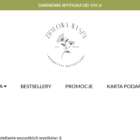
DARMOWA WYSYŁKA OD 199 zł
ZA
BESTSELLERY
PROMOCJE
KARTA POD
etlanie wszystkich wyników: 6