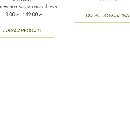
mieszana, sucha, naczynkowa
13.00
zł
–
149.00
zł
DODAJ DO KOSZYKA
Zakres
Ten
cen:
ZOBACZ PRODUKT
produkt
od
ma
13.00 zł
wiele
do
wariantów.
149.00 zł
Opcje
można
wybrać
na
stronie
produktu