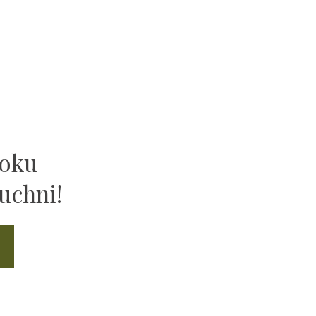
ooku
uchni!