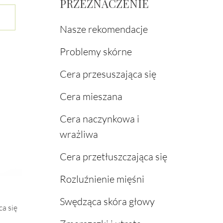
PRZEZNACZENIE
Ten
produkt
Nasze rekomendacje
ma
wiele
Problemy skórne
wariantów.
Opcje
Cera przesuszająca się
można
wybrać
Cera mieszana
na
stronie
Cera naczynkowa i
produktu
wrażliwa
Cera przetłuszczająca się
Rozluźnienie mięśni
Swędząca skóra głowy
a się