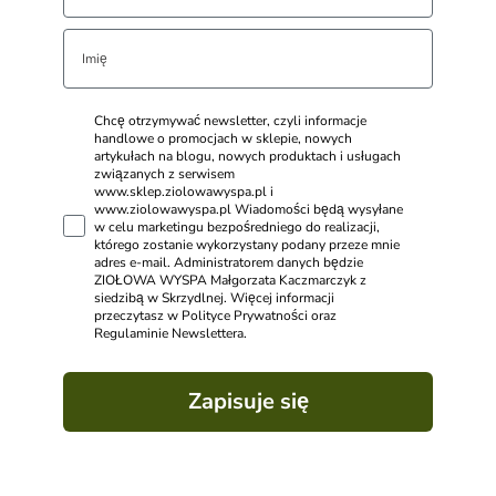
Chcę otrzymywać newsletter, czyli informacje
handlowe o promocjach w sklepie, nowych
artykułach na blogu, nowych produktach i usługach
związanych z serwisem
www.sklep.ziolowawyspa.pl i
www.ziolowawyspa.pl Wiadomości będą wysyłane
w celu marketingu bezpośredniego do realizacji,
którego zostanie wykorzystany podany przeze mnie
adres e-mail. Administratorem danych będzie
ZIOŁOWA WYSPA Małgorzata Kaczmarczyk z
siedzibą w Skrzydlnej. Więcej informacji
przeczytasz w Polityce Prywatności oraz
Regulaminie Newslettera.
Zapisuje się