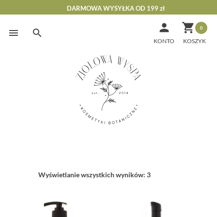
DARMOWA WYSYŁKA OD 199 zł


0
Skip
to
KONTO
content
Wyświetlanie wszystkich wyników: 3