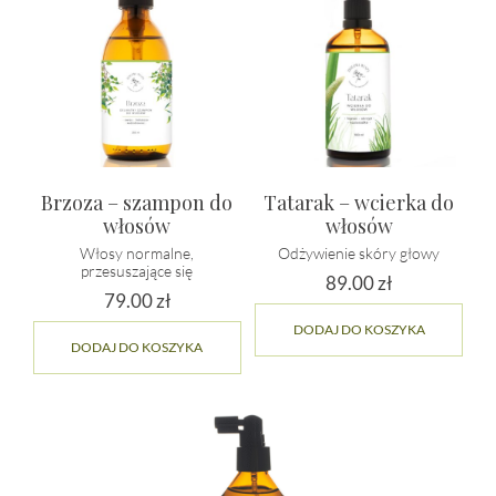
Brzoza – szampon do
Tatarak – wcierka do
włosów
włosów
Włosy normalne,
Odżywienie skóry głowy
przesuszające się
89.00
zł
79.00
zł
DODAJ DO KOSZYKA
DODAJ DO KOSZYKA