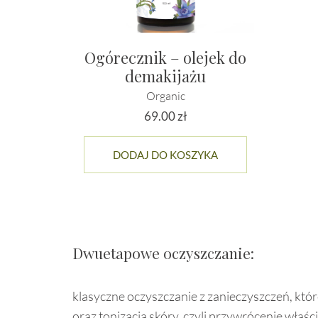
Ogórecznik – olejek do
demakijażu
Organic
69.00
zł
DODAJ DO KOSZYKA
Dwuetapowe oczyszczanie:
klasyczne oczyszczanie z zanieczyszczeń, które
oraz tonizacja skóry, czyli przywrócenie właśc