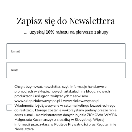
Zapisz się do Newslettera
...i uzyskaj
10% rabatu
na pierwsze zakupy
Chcę otrzymywać newsletter, czyli informacje handlowe o
promocjach w sklepie, nowych artykułach na blogu, nowych
produktach i usługach związanych z serwisem
www.sklep.ziolowawyspa.pl i www.ziolowawyspa.pl
Wiadomości będą wysyłane w celu marketingu bezpośredniego
do realizacji, którego zostanie wykorzystany podany przeze mnie
adres e-mail. Administratorem danych będzie ZIOŁOWA WYSPA
Małgorzata Kaczmarczyk z siedzibą w Skrzydlnej. Więcej
informacji przeczytasz w Polityce Prywatności oraz Regulaminie
Newslettera.