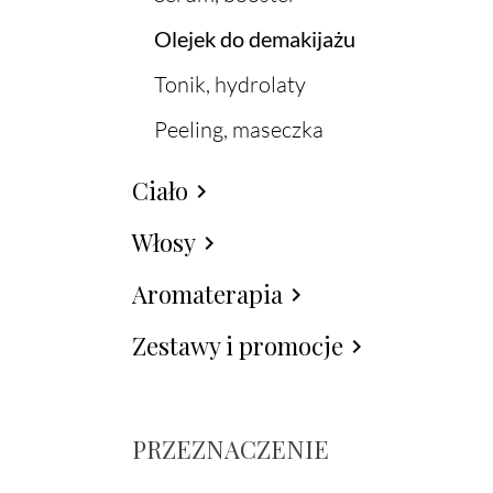
Olejek do demakijażu
Tonik, hydrolaty
Peeling, maseczka
Ciało
chevron_right
Włosy
chevron_right
Aromaterapia
chevron_right
Zestawy i promocje
chevron_right
PRZEZNACZENIE