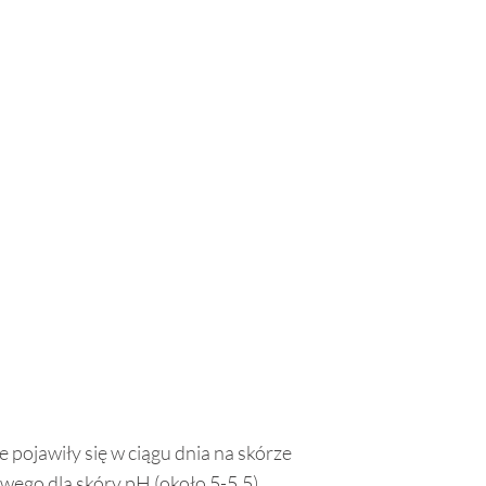
 pojawiły się w ciągu dnia na skórze
iwego dla skóry pH (około 5-5,5)