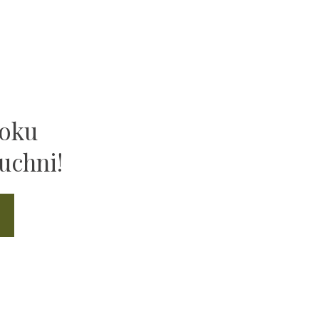
ooku
uchni!