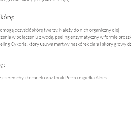
skórę:
mogą oczyścić skórę twarzy. Należy do nich organiczny olej
zenia w połączeniu z wodą, peeling enzymatyczny w formie prosz
peeling Cykoria, który usuwa martwy naskórek ciała i skóry głowy d
ę:
, czeremchy i kocanek oraz tonik Perła i mgiełka Aloes.