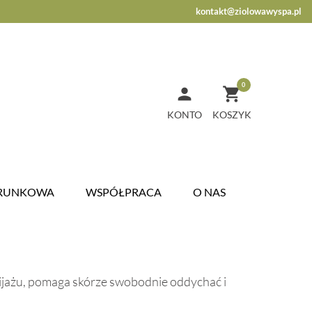
kontakt@ziolowawyspa.pl
0


KONTO
ARUNKOWA
WSPÓŁPRACA
O NAS
kijażu, pomaga skórze swobodnie oddychać i