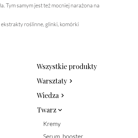
ała. Tym samym jest też mocniej narażona na
ekstrakty roślinne, glinki, komórki
Wszystkie produkty
Warsztaty
chevron_right
Wiedza
chevron_right
Twarz
expand_more
Kremy
Serum, booster