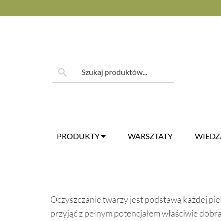
Skip
to
content
Szukaj:
search
PRODUKTY
WARSZTATY
WIED
Oczyszczanie twarzy jest podstawą każdej pie
przyjąć z pełnym potencjałem właściwie dobr