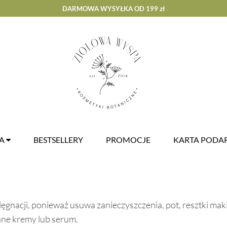
DARMOWA WYSYŁKA OD 199 zł
ZA
BESTSELLERY
PROMOCJE
KARTA POD
lęgnacji, ponieważ usuwa zanieczyszczenia, pot, resztki ma
ane kremy lub serum.