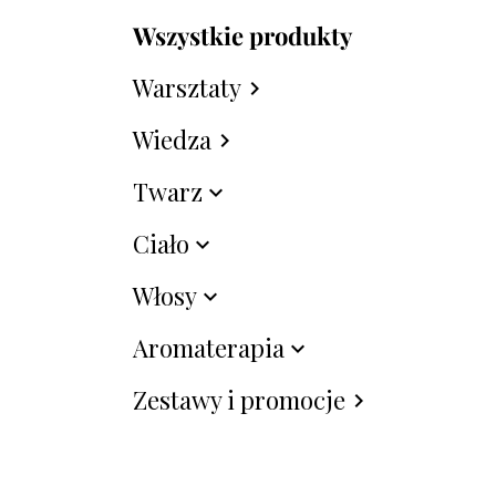
Wszystkie produkty
Warsztaty
chevron_right
Wiedza
chevron_right
Twarz
expand_more
Ciało
expand_more
Włosy
expand_more
Aromaterapia
expand_more
Zestawy i promocje
chevron_right