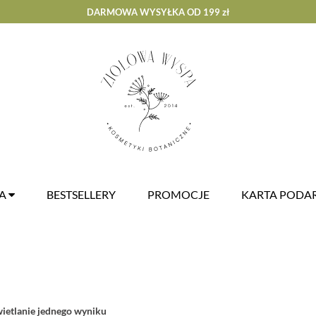
DARMOWA WYSYŁKA OD 199 zł
ZA
BESTSELLERY
PROMOCJE
KARTA POD
etlanie jednego wyniku