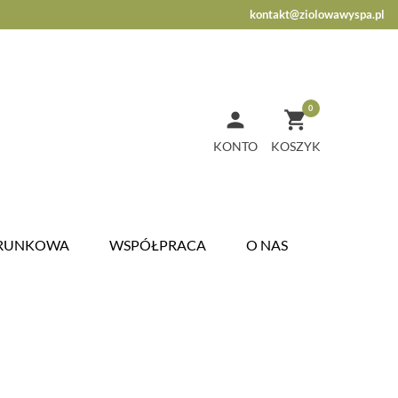
kontakt@ziolowawyspa.pl
0


KONTO
ARUNKOWA
WSPÓŁPRACA
O NAS