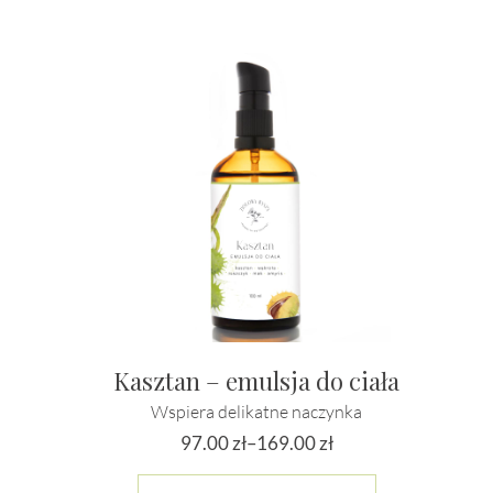
Kasztan – emulsja do ciała
Wspiera delikatne naczynka
97.00
zł
–
169.00
zł
Zakres
Ten