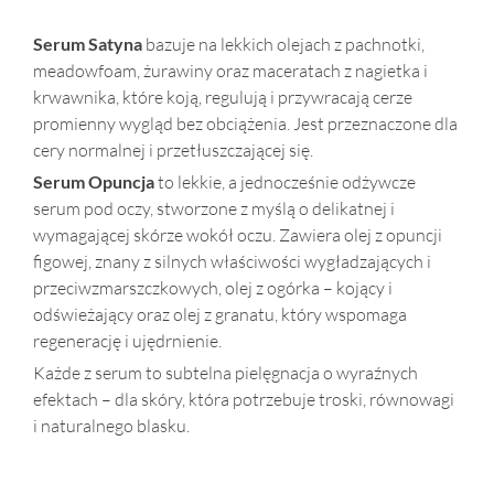
Serum Satyna
bazuje na lekkich olejach z pachnotki,
meadowfoam, żurawiny oraz maceratach z nagietka i
krwawnika, które koją, regulują i przywracają cerze
promienny wygląd bez obciążenia. Jest przeznaczone dla
cery normalnej i przetłuszczającej się.
Serum Opuncja
to lekkie, a jednocześnie odżywcze
serum pod oczy, stworzone z myślą o delikatnej i
wymagającej skórze wokół oczu. Zawiera olej z opuncji
figowej, znany z silnych właściwości wygładzających i
przeciwzmarszczkowych, olej z ogórka – kojący i
odświeżający oraz olej z granatu, który wspomaga
regenerację i ujędrnienie.
Każde z serum to subtelna pielęgnacja o wyraźnych
efektach – dla skóry, która potrzebuje troski, równowagi
i naturalnego blasku.