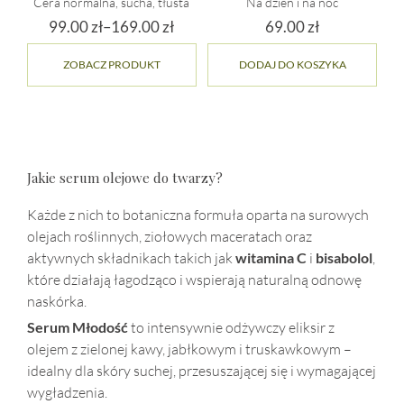
Cera normalna, sucha, tłusta
Na dzień i na noc
99.00
zł
–
169.00
zł
69.00
zł
Zakres
Ten
ZOBACZ PRODUKT
DODAJ DO KOSZYKA
cen:
produkt
ma
od
wiele
99.00 zł
wariantów.
do
Opcje
169.00 zł
można
Jakie serum olejowe do twarzy?
wybrać
na
Każde z nich to botaniczna formuła oparta na surowych
stronie
olejach roślinnych, ziołowych maceratach oraz
produktu
aktywnych składnikach takich jak
witamina C
i
bisabolol
,
które działają łagodząco i wspierają naturalną odnowę
naskórka.
Serum Młodość
to intensywnie odżywczy eliksir z
olejem z zielonej kawy, jabłkowym i truskawkowym –
idealny dla skóry suchej, przesuszającej się i wymagającej
wygładzenia.