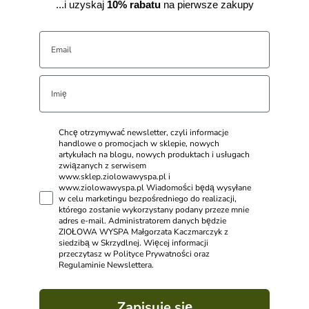
...i uzyskaj
10% rabatu
na pierwsze zakupy
Chcę otrzymywać newsletter, czyli informacje
handlowe o promocjach w sklepie, nowych
artykułach na blogu, nowych produktach i usługach
związanych z serwisem
www.sklep.ziolowawyspa.pl i
www.ziolowawyspa.pl Wiadomości będą wysyłane
w celu marketingu bezpośredniego do realizacji,
którego zostanie wykorzystany podany przeze mnie
adres e-mail. Administratorem danych będzie
ZIOŁOWA WYSPA Małgorzata Kaczmarczyk z
siedzibą w Skrzydlnej. Więcej informacji
przeczytasz w Polityce Prywatności oraz
Regulaminie Newslettera.
Zapisuje się