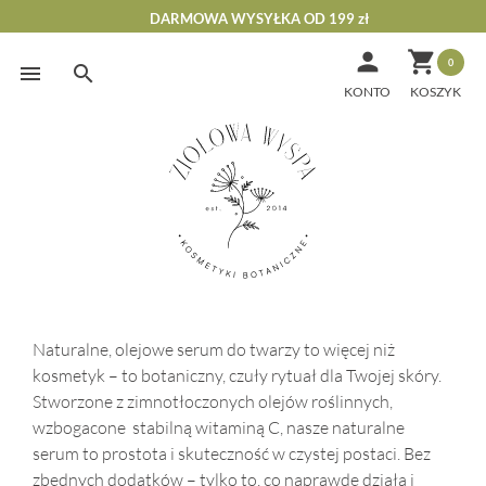
DARMOWA WYSYŁKA OD 199 zł


0
Skip
to
KONTO
content
Naturalne, olejowe serum do twarzy to więcej niż
kosmetyk – to botaniczny, czuły rytuał dla Twojej skóry.
Stworzone z zimnotłoczonych olejów roślinnych,
wzbogacone stabilną witaminą C, nasze naturalne
serum to prostota i skuteczność w czystej postaci. Bez
zbędnych dodatków – tylko to, co naprawdę działa i