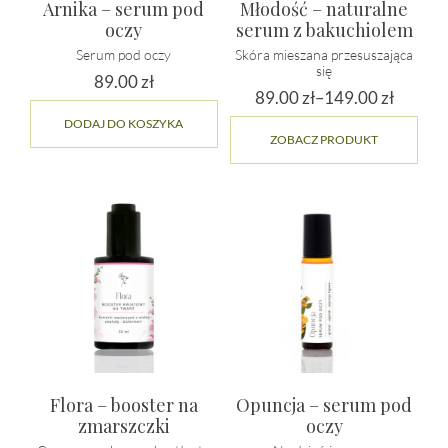
Arnika – serum pod
Młodość – naturalne
oczy
serum z bakuchiolem
Serum pod oczy
Skóra mieszana przesuszająca
się
89.00
zł
89.00
zł
–
149.00
zł
Zakres
DODAJ DO KOSZYKA
Ten
ZOBACZ PRODUKT
cen:
prod
ma
od
wiel
89.00 zł
wari
do
Opcj
149.00 zł
moż
wybr
na
stro
prod
Flora – booster na
Opuncja – serum pod
zmarszczki
oczy