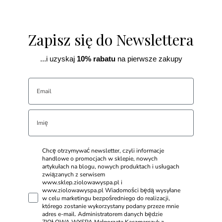
Zapisz się do Newslettera
...i uzyskaj
10% rabatu
na pierwsze zakupy
Chcę otrzymywać newsletter, czyli informacje
handlowe o promocjach w sklepie, nowych
artykułach na blogu, nowych produktach i usługach
związanych z serwisem
www.sklep.ziolowawyspa.pl i
www.ziolowawyspa.pl Wiadomości będą wysyłane
w celu marketingu bezpośredniego do realizacji,
którego zostanie wykorzystany podany przeze mnie
adres e-mail. Administratorem danych będzie