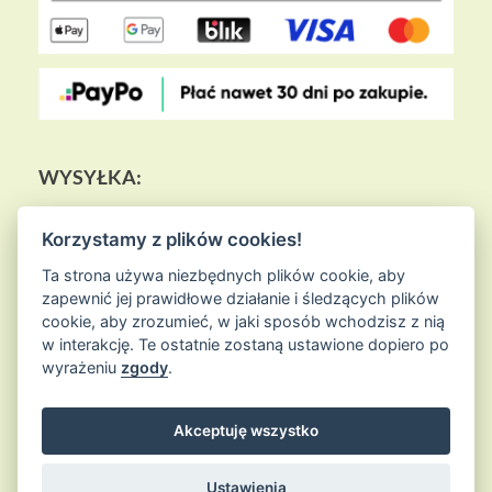
WYSYŁKA:
Korzystamy z plików cookies!
Ta strona używa niezbędnych plików cookie, aby
zapewnić jej prawidłowe działanie i śledzących plików
cookie, aby zrozumieć, w jaki sposób wchodzisz z nią
w interakcję. Te ostatnie zostaną ustawione dopiero po
wyrażeniu
zgody
.
Akceptuję wszystko
© 2026
Sklep Ziołowa Wyspa
is proudly powered by
WordPress
Entries (RSS) and Comments (RSS)
Ustawienia