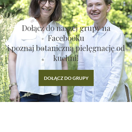
Dołącz do naszej grupy na
Facebooku
i poznaj botaniczną pielęgnację od
kuchni!
DOŁĄCZ DO GRUPY