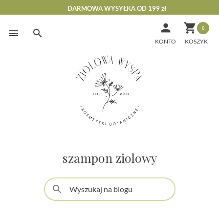
DARMOWA WYSYŁKA OD 199 zł


0
Skip
to
KONTO
content
szampon ziolowy
search