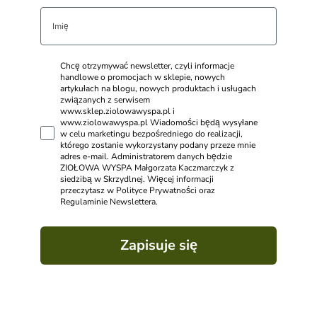
Chcę otrzymywać newsletter, czyli informacje
handlowe o promocjach w sklepie, nowych
artykułach na blogu, nowych produktach i usługach
związanych z serwisem
www.sklep.ziolowawyspa.pl i
www.ziolowawyspa.pl Wiadomości będą wysyłane
w celu marketingu bezpośredniego do realizacji,
którego zostanie wykorzystany podany przeze mnie
adres e-mail. Administratorem danych będzie
ZIOŁOWA WYSPA Małgorzata Kaczmarczyk z
siedzibą w Skrzydlnej. Więcej informacji
przeczytasz w Polityce Prywatności oraz
Regulaminie Newslettera.
Zapisuje się