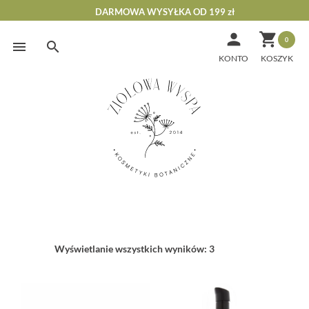
DARMOWA WYSYŁKA OD 199 zł


0
Skip
to
KONTO
content
Wyświetlanie wszystkich wyników: 3