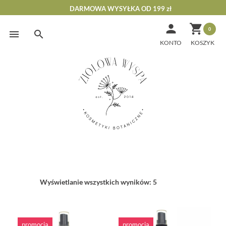
DARMOWA WYSYŁKA OD 199 zł


0
Skip
to
KONTO
content
Wyświetlanie wszystkich wyników: 5
promocja
promocja