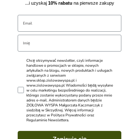
...i uzyskaj
10% rabatu
na pierwsze zakupy
Chcę otrzymywać newsletter, czyli informacje
handlowe o promocjach w sklepie, nowych
artykułach na blogu, nowych produktach i usługach
związanych z serwisem
www.sklep.ziolowawyspa.pl i
www.ziolowawyspa.pl Wiadomości będą wysyłane
w celu marketingu bezpośredniego do realizacji,
którego zostanie wykorzystany podany przeze mnie
adres e-mail. Administratorem danych będzie
ZIOŁOWA WYSPA Małgorzata Kaczmarczyk z
siedzibą w Skrzydlnej. Więcej informacji
przeczytasz w Polityce Prywatności oraz
Regulaminie Newslettera.