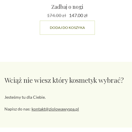
Zadbaj o nogi
174.00
zł
147.00
zł
Pierwotna
Aktualna
DODAJ DO KOSZYKA
cena
cena
wynosiła:
wynosi:
174.00 zł.
147.00 zł.
Wciąż nie wiesz który kosmetyk wybrać?
Jesteśmy tu dla Ciebie.
Napisz do nas:
kontakt@ziolowawyspa.pl