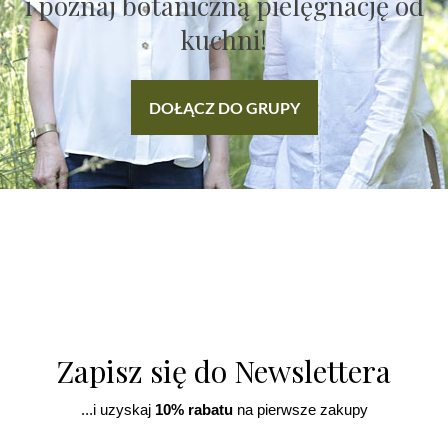
i poznaj botaniczną pielęgnację od
kuchni!
DOŁĄCZ DO GRUPY
Zapisz się do Newslettera
...i uzyskaj
10% rabatu
na pierwsze zakupy