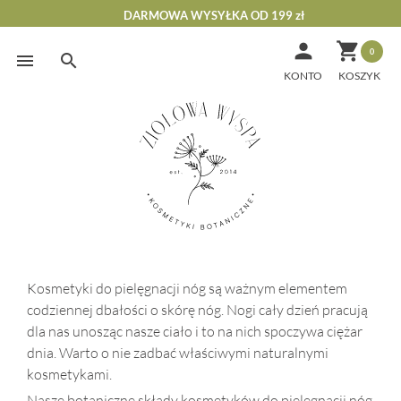
DARMOWA WYSYŁKA OD 199 zł


0
Skip
to
KONTO
content
Kosmetyki do pielęgnacji nóg są ważnym elementem
codziennej dbałości o skórę nóg. Nogi cały dzień pracują
dla nas unosząc nasze ciało i to na nich spoczywa ciężar
dnia. Warto o nie zadbać właściwymi naturalnymi
kosmetykami.
Nasze botaniczne składy kosmetyków do pielęgnacji nóg