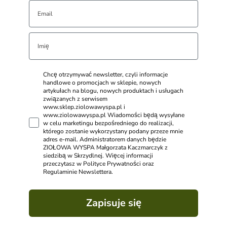
Chcę otrzymywać newsletter, czyli informacje
handlowe o promocjach w sklepie, nowych
artykułach na blogu, nowych produktach i usługach
związanych z serwisem
www.sklep.ziolowawyspa.pl i
www.ziolowawyspa.pl Wiadomości będą wysyłane
w celu marketingu bezpośredniego do realizacji,
którego zostanie wykorzystany podany przeze mnie
adres e-mail. Administratorem danych będzie
ZIOŁOWA WYSPA Małgorzata Kaczmarczyk z
siedzibą w Skrzydlnej. Więcej informacji
przeczytasz w Polityce Prywatności oraz
Regulaminie Newslettera.
Zapisuje się