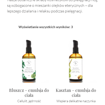
są wzbogacone o mieszanki olejków eterycznych – dla
lepszego działania i relaksu podczas pielęgnacji.
Wyświetlanie wszystkich wyników: 3
Bluszcz – emulsja do
Kasztan – emulsja do
ciała
ciała
Cellulit, jędrność
Wspiera delikatne naczynka