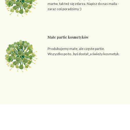
martw, tak też się zdarza. Napisz do nas maila -
zaraz coś poradzimy :)
Małe partie kosmetyków
Produkujemy małe, ale częste partie.
Wszystko po to , byś dostał_a świeży kosmetyk.