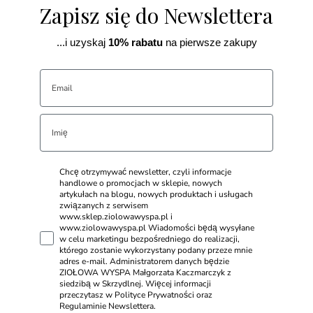
Zapisz się do Newslettera
...i uzyskaj
10% rabatu
na pierwsze zakupy
Chcę otrzymywać newsletter, czyli informacje
handlowe o promocjach w sklepie, nowych
artykułach na blogu, nowych produktach i usługach
związanych z serwisem
www.sklep.ziolowawyspa.pl i
www.ziolowawyspa.pl Wiadomości będą wysyłane
w celu marketingu bezpośredniego do realizacji,
którego zostanie wykorzystany podany przeze mnie
adres e-mail. Administratorem danych będzie
ZIOŁOWA WYSPA Małgorzata Kaczmarczyk z
siedzibą w Skrzydlnej. Więcej informacji
przeczytasz w Polityce Prywatności oraz
Regulaminie Newslettera.