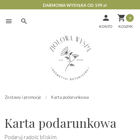
DARMOWA WYSYŁKA OD 199 zł


0
Skip
to
KONTO
content
Zestawy i promocje
/
Karta podarunkowa
Karta podarunkowa
Podaruj radość bliskim