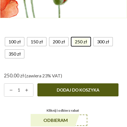
100 zł
150 zł
200 zł
250 zł
300 zł
350 zł
250.00
zł
(zawiera 23% VAT)
ilość
DODAJ DO KOSZYKA
Karta
podarunkowa
Kliknij i odbierz rabat
******A5
ODBIERAM