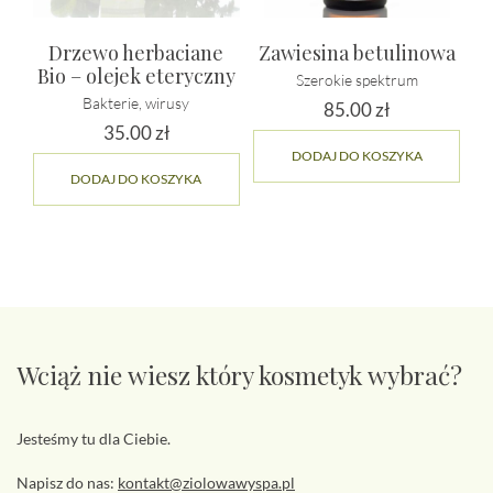
Drzewo herbaciane
Zawiesina betulinowa
Bio – olejek eteryczny
Szerokie spektrum
Bakterie, wirusy
85.00
zł
35.00
zł
DODAJ DO KOSZYKA
DODAJ DO KOSZYKA
Wciąż nie wiesz który kosmetyk wybrać?
Jesteśmy tu dla Ciebie.
Napisz do nas:
kontakt@ziolowawyspa.pl