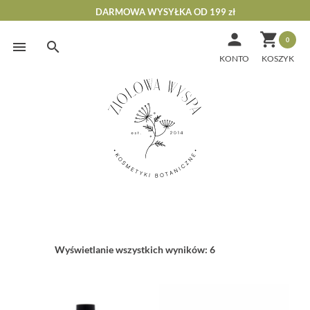
DARMOWA WYSYŁKA OD 199 zł


0
Skip
to
KONTO
content
Wyświetlanie wszystkich wyników: 6