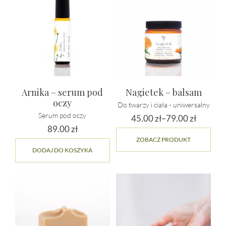
Arnika – serum pod
Nagietek – balsam
oczy
Do twarzy i ciała - uniwersalny
Serum pod oczy
45.00
zł
–
79.00
zł
89.00
zł
Zakres
Ten
ZOBACZ PRODUKT
cen:
prod
DODAJ DO KOSZYKA
ma
od
wiel
45.00 zł
wari
do
Opcj
79.00 zł
moż
wybr
na