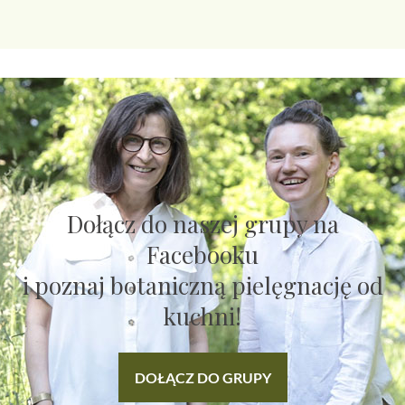
Dołącz do naszej grupy na
Facebooku
i poznaj botaniczną pielęgnację od
kuchni!
DOŁĄCZ DO GRUPY