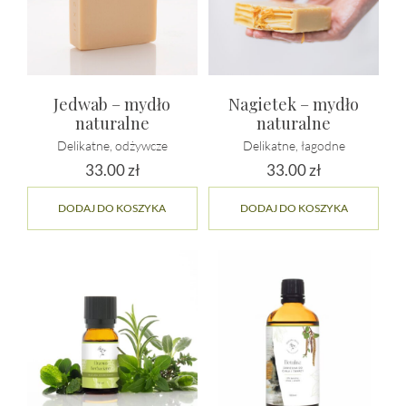
stro
prod
Jedwab – mydło
Nagietek – mydło
naturalne
naturalne
Delikatne, odżywcze
Delikatne, łagodne
33.00
zł
33.00
zł
DODAJ DO KOSZYKA
DODAJ DO KOSZYKA