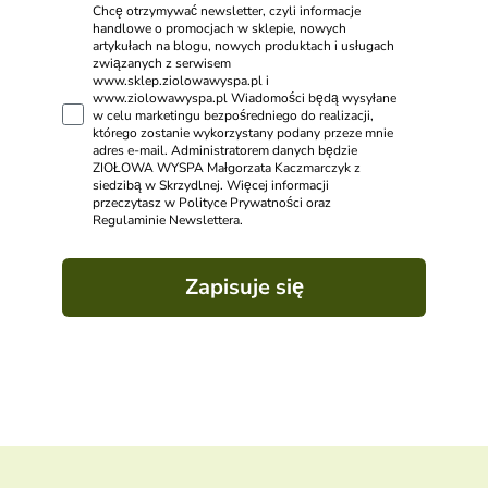
Chcę otrzymywać newsletter, czyli informacje
handlowe o promocjach w sklepie, nowych
artykułach na blogu, nowych produktach i usługach
związanych z serwisem
www.sklep.ziolowawyspa.pl i
www.ziolowawyspa.pl Wiadomości będą wysyłane
w celu marketingu bezpośredniego do realizacji,
którego zostanie wykorzystany podany przeze mnie
adres e-mail. Administratorem danych będzie
ZIOŁOWA WYSPA Małgorzata Kaczmarczyk z
siedzibą w Skrzydlnej. Więcej informacji
przeczytasz w Polityce Prywatności oraz
Regulaminie Newslettera.
Zapisuje się