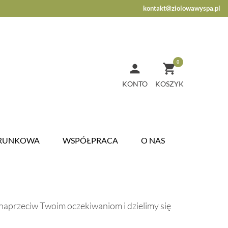
kontakt@ziolowawyspa.pl
0


KONTO
ARUNKOWA
WSPÓŁPRACA
O NAS
aprzeciw Twoim oczekiwaniom i dzielimy się