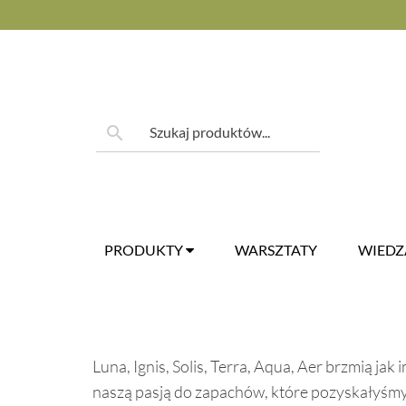
Skip
to
content
Szukaj:
search
PRODUKTY
WARSZTATY
WIED
Luna
,
Ignis
,
Solis
,
Terra
,
Aqua
,
Aer
brzmią jak 
naszą pasją do zapachów, które pozyskałyśmy