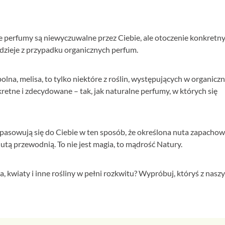
e perfumy są niewyczuwalne przez Ciebie, ale otoczenie konkretn
ę dzieje z przypadku organicznych perfum.
polna, melisa, to tylko niektóre z roślin, występujących w organicz
etne i zdecydowane – tak, jak naturalne perfumy, w których się
opasowują się do Ciebie w ten sposób, że określona nuta zapacho
ą nutą przewodnią. To nie jest magia, to mądrość Natury.
a, kwiaty i inne rośliny w pełni rozkwitu? Wypróbuj, któryś z nasz