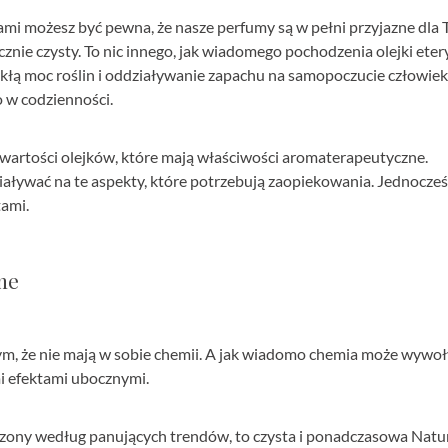
ami możesz być pewna, że nasze perfumy są w pełni przyjazne dla 
cznie czysty. To nic innego, jak wiadomego pochodzenia olejki eter
kłą moc roślin i oddziaływanie zapachu na samopoczucie człowiek
 w codzienności.
wartości olejków, które mają właściwości aromaterapeutyczne.
ywać na te aspekty, które potrzebują zaopiekowania. Jednocześ
tami.
ne
tym, że nie mają w sobie chemii. A jak wiadomo chemia może wywo
mi efektami ubocznymi.
zony według panujących trendów, to czysta i ponadczasowa Natura