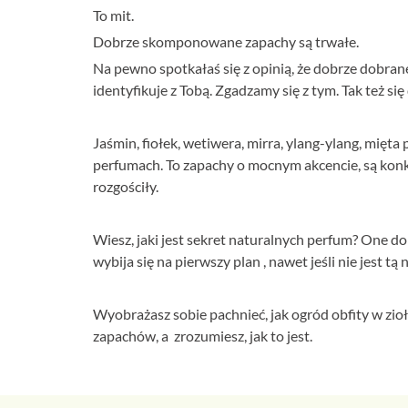
To mit.
Dobrze skomponowane zapachy są trwałe.
Na pewno spotkałaś się z opinią, że dobrze dobran
identyfikuje z Tobą. Zgadzamy się z tym. Tak też si
Jaśmin, fiołek, wetiwera, mirra, ylang-ylang, mięta 
perfumach. To zapachy o mocnym akcencie, są konkr
rozgościły.
Wiesz, jaki jest sekret naturalnych perfum? One d
wybija się na pierwszy plan , nawet jeśli nie jest t
Wyobrażasz sobie pachnieć, jak ogród obfity w zioł
zapachów, a zrozumiesz, jak to jest.
⠀
⠀