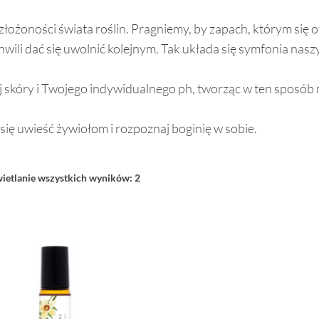
ożoności świata roślin. Pragniemy, by zapach, którym się ot
wili dać się uwolnić kolejnym. Tak układa się symfonia nas
 skóry i Twojego indywidualnego ph, tworząc w ten sposób
 się uwieść żywiołom i rozpoznaj boginię w sobie.
etlanie wszystkich wyników: 2