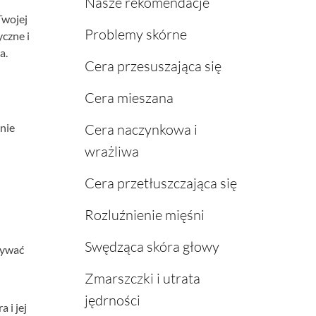
Nasze rekomendacje
Twojej
Problemy skórne
yczne i
a.
Cera przesuszająca się
Cera mieszana
nie
Cera naczynkowa i
wrażliwa
Cera przetłuszczająca się
Rozluźnienie mięśni
Swędząca skóra głowy
ływać
Zmarszczki i utrata
jędrności
 i jej