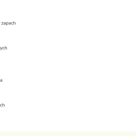
y zapach
nych
wa
ych