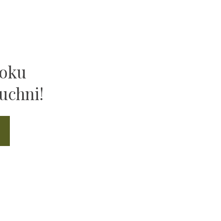
ooku
uchni!