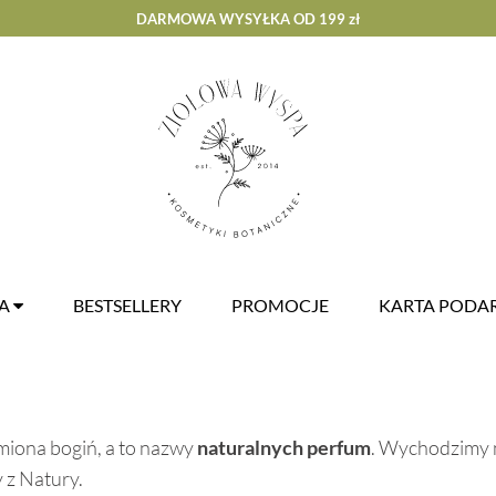
DARMOWA WYSYŁKA OD 199 zł
ZA
BESTSELLERY
PROMOCJE
KARTA POD
imiona bogiń, a to nazwy
naturalnych perfum
. Wychodzimy n
 z Natury.