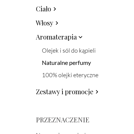
Ciało
chevron_right
Włosy
chevron_right
Aromaterapia
expand_more
Olejek i sól do kąpieli
Naturalne perfumy
100% olejki eteryczne
Zestawy i promocje
chevron_right
PRZEZNACZENIE