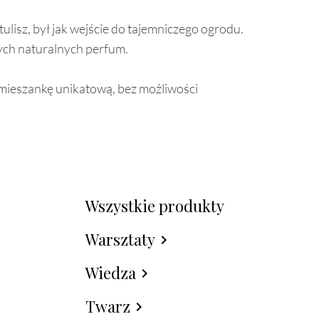
ulisz, był jak wejście do tajemniczego ogrodu.
zych naturalnych perfum.
 mieszankę unikatową, bez możliwości
Wszystkie produkty
Warsztaty
chevron_right
Wiedza
chevron_right
Twarz
chevron_right