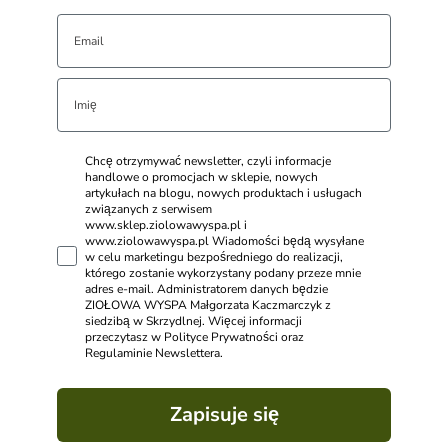
Chcę otrzymywać newsletter, czyli informacje
handlowe o promocjach w sklepie, nowych
artykułach na blogu, nowych produktach i usługach
związanych z serwisem
www.sklep.ziolowawyspa.pl i
www.ziolowawyspa.pl Wiadomości będą wysyłane
w celu marketingu bezpośredniego do realizacji,
którego zostanie wykorzystany podany przeze mnie
adres e-mail. Administratorem danych będzie
ZIOŁOWA WYSPA Małgorzata Kaczmarczyk z
siedzibą w Skrzydlnej. Więcej informacji
przeczytasz w Polityce Prywatności oraz
Regulaminie Newslettera.
Zapisuje się