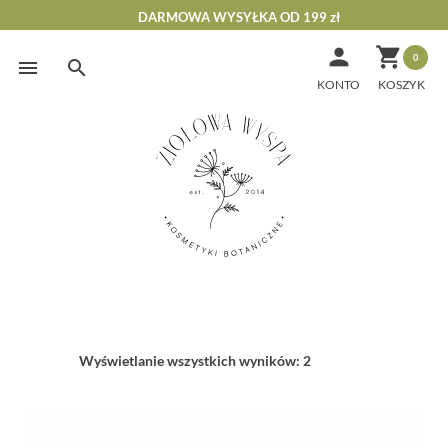
DARMOWA WYSYŁKA OD 199 zł


0
Skip
to
KONTO
content
Wyświetlanie wszystkich wyników: 2