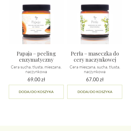
Papaja – peeling
Perła – maseczka do
enzymatyczny
cery naczynkowej
Cera sucha, tłusta, mieszana,
Cera mieszana, sucha, tłusta,
naczynkowa
naczynkowa
69.00
zł
67.00
zł
DODAJ DO KOSZYKA
DODAJ DO KOSZYKA