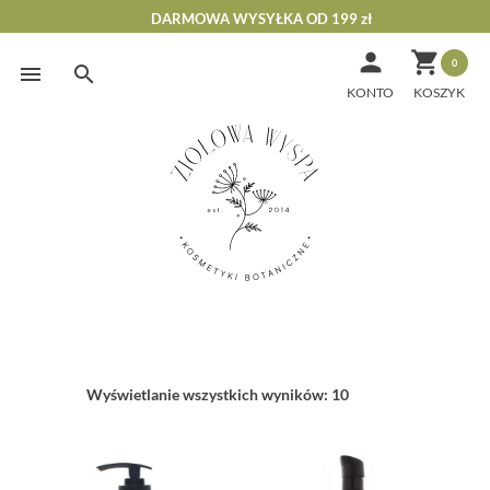
DARMOWA WYSYŁKA OD 199 zł


0
Skip
to
KONTO
content
Wyświetlanie wszystkich wyników: 10