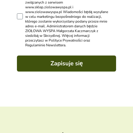
związanych z serwisem
www.sklep.ziolowawyspa.pl i
www.ziolowawyspa.pl Wiadomości będą wysyłane
w celu marketingu bezpośredniego do realizacji,
którego zostanie wykorzystany podany przeze mnie
adres e-mail. Administratorem danych będzie
ZIOŁOWA WYSPA Małgorzata Kaczmarczyk z
siedzibą w Skrzydlnej. Więcej informacji
przeczytasz w Polityce Prywatności oraz
Regulaminie Newslettera.
Zapisuje się