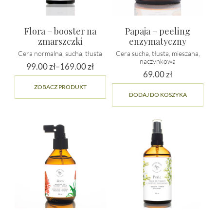
Flora – booster na
Papaja – peeling
zmarszczki
enzymatyczny
Cera normalna, sucha, tłusta
Cera sucha, tłusta, mieszana,
naczynkowa
99.00
zł
–
169.00
zł
69.00
zł
Zakres
Ten
ZOBACZ PRODUKT
cen:
produkt
DODAJ DO KOSZYKA
ma
od
wiele
99.00 zł
wariantów.
do
Opcje
169.00 zł
można
wybrać
na
stronie
produktu