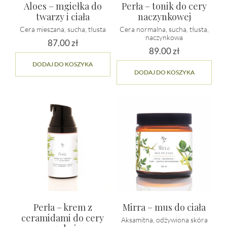
Aloes – mgiełka do
Perła – tonik do cery
twarzy i ciała
naczynkowej
Cera mieszana, sucha, tłusta
Cera normalna, sucha, tłusta,
naczynkowa
87.00
zł
89.00
zł
DODAJ DO KOSZYKA
DODAJ DO KOSZYKA
Perła – krem z
Mirra – mus do ciała
ceramidami do cery
Aksamitna, odżywiona skóra