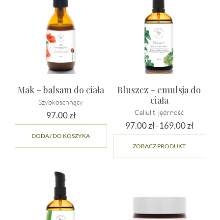
Mak – balsam do ciała
Bluszcz – emulsja do
ciała
Szybkoschnący
Cellulit, jędrność
97.00
zł
97.00
zł
–
169.00
zł
Zakres
DODAJ DO KOSZYKA
Ten
ZOBACZ PRODUKT
cen:
prod
ma
od
wiel
97.00 zł
wari
do
Opcj
169.00 zł
moż
wybr