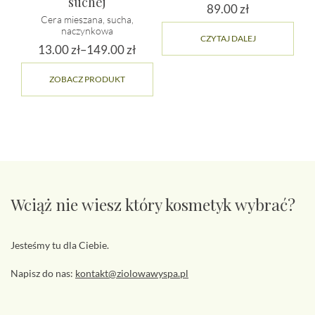
suchej
89.00
zł
Cera mieszana, sucha,
naczynkowa
CZYTAJ DALEJ
13.00
zł
–
149.00
zł
Zakres
Ten
ZOBACZ PRODUKT
cen:
produkt
ma
od
wiele
13.00 zł
wariantów.
do
Opcje
149.00 zł
można
wybrać
na
Wciąż nie wiesz który kosmetyk wybrać?
stronie
produktu
Jesteśmy tu dla Ciebie.
Napisz do nas:
kontakt@ziolowawyspa.pl