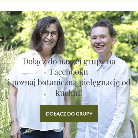
Dołącz do naszej grupy na
Facebooku
i poznaj botaniczną pielęgnację od
kuchni!
DOŁĄCZ DO GRUPY