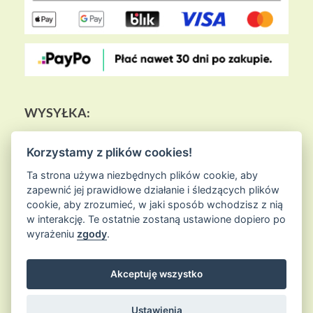
WYSYŁKA:
Korzystamy z plików cookies!
Ta strona używa niezbędnych plików cookie, aby
zapewnić jej prawidłowe działanie i śledzących plików
cookie, aby zrozumieć, w jaki sposób wchodzisz z nią
w interakcję. Te ostatnie zostaną ustawione dopiero po
wyrażeniu
zgody
.
Akceptuję wszystko
© 2026
Sklep Ziołowa Wyspa
is proudly powered by
WordPress
Entries (RSS) and Comments (RSS)
Ustawienia