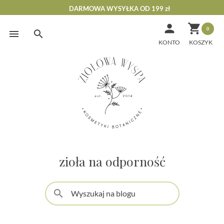
DARMOWA WYSYŁKA OD 199 zł


0
Skip
to
KONTO
content
zioła na odporność
search