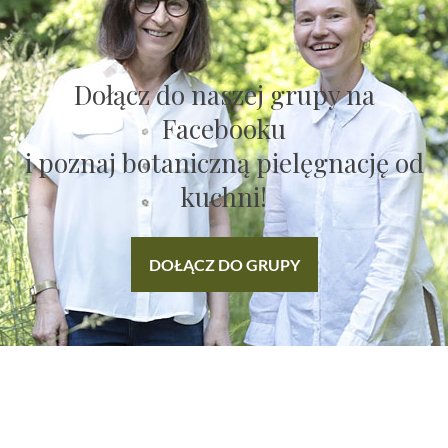
Dołącz do naszej grupy na
Facebooku
i poznaj botaniczną pielęgnację od
kuchni!
DOŁĄCZ DO GRUPY