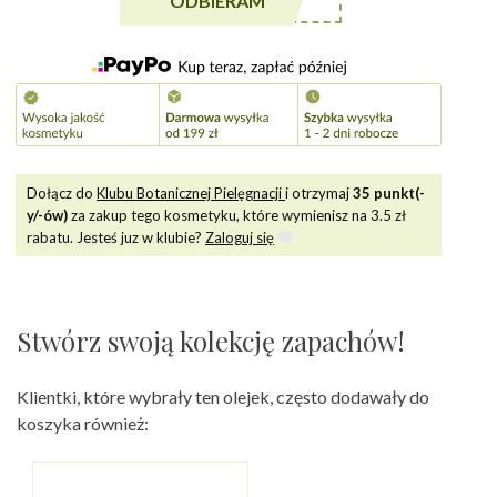
******A5
ODBIERAM
eteryczny
Dołącz do
Klubu Botanicznej Pielęgnacji
i otrzymaj
35
punkt(-
y/-ów)
za zakup tego kosmetyku, które wymienisz na
3.5
zł
rabatu. Jesteś juz w klubie?
Zaloguj się
Stwórz swoją kolekcję zapachów!
Klientki, które wybrały ten olejek, często dodawały do
koszyka również: