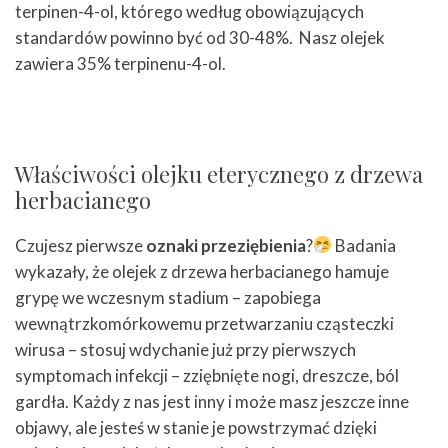
terpinen-4-ol, którego według obowiązujących
standardów powinno być od 30-48%. Nasz olejek
zawiera 35% terpinenu-4-ol.
Właściwości olejku eterycznego z drzewa
herbacianego
Czujesz pierwsze
oznaki przeziębienia
?
Badania
wykazały, że olejek z drzewa herbacianego hamuje
grypę we wczesnym stadium – zapobiega
wewnątrzkomórkowemu przetwarzaniu cząsteczki
wirusa – stosuj wdychanie już przy pierwszych
symptomach infekcji – zziębnięte nogi, dreszcze, ból
gardła. Każdy z nas jest inny i może masz jeszcze inne
objawy, ale jesteś w stanie je powstrzymać dzięki