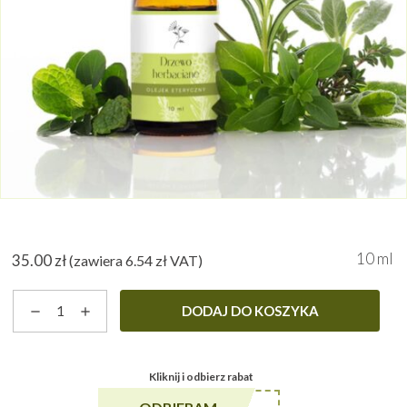
10 ml
35.00
zł
(zawiera
6.54
zł
VAT)
ilość
DODAJ DO KOSZYKA
Drzewo
herbaciane
Bio
Kliknij i odbierz rabat
-
olejek