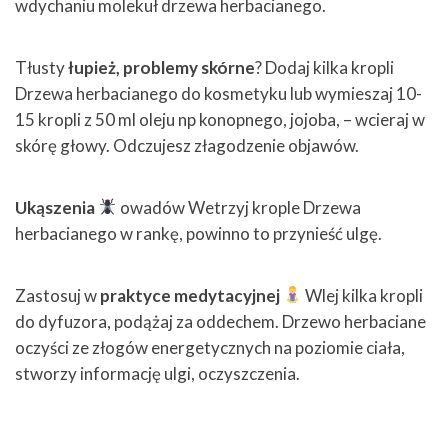
wdychaniu molekuł drzewa herbacianego.
Tłusty
łupież,
problemy skórne
? Dodaj kilka kropli
Drzewa herbacianego do kosmetyku lub wymieszaj 10-
15 kropli z 50 ml oleju np konopnego, jojoba, – wcieraj w
skórę głowy. Odczujesz złagodzenie objawów.
Ukąszenia
owadów Wetrzyj krople Drzewa
herbacianego w rankę, powinno to przynieść ulgę.
Zastosuj w
praktyce medytacyjnej
Wlej kilka kropli
do dyfuzora, podążaj za oddechem. Drzewo herbaciane
oczyści ze złogów energetycznych na poziomie ciała,
stworzy informację ulgi, oczyszczenia.