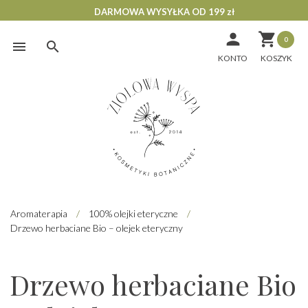
DARMOWA WYSYŁKA OD 199 zł


0
Skip
to
KONTO
content
Aromaterapia
/
100% olejki eteryczne
/
Drzewo herbaciane Bio – olejek eteryczny
Drzewo herbaciane Bio