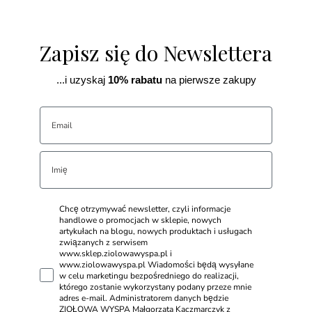
Zapisz się do Newslettera
...i uzyskaj
10% rabatu
na pierwsze zakupy
Chcę otrzymywać newsletter, czyli informacje
handlowe o promocjach w sklepie, nowych
artykułach na blogu, nowych produktach i usługach
związanych z serwisem
www.sklep.ziolowawyspa.pl i
www.ziolowawyspa.pl Wiadomości będą wysyłane
w celu marketingu bezpośredniego do realizacji,
którego zostanie wykorzystany podany przeze mnie
adres e-mail. Administratorem danych będzie
ZIOŁOWA WYSPA Małgorzata Kaczmarczyk z