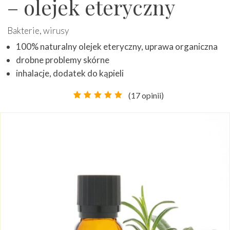
– olejek eteryczny
Bakterie, wirusy
100% naturalny olejek eteryczny, uprawa organiczna
drobne problemy skórne
inhalacje, dodatek do kąpieli
(
17
opinii)
Oceniony
17
5.00
na
5 na
podstawie
ocen
klientów