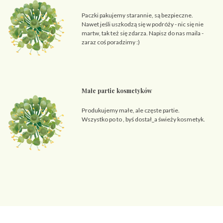
Paczki pakujemy starannie, są bezpieczne.
Nawet jeśli uszkodzą się w podróży - nic się nie
martw, tak też się zdarza. Napisz do nas maila -
zaraz coś poradzimy :)
Małe partie kosmetyków
Produkujemy małe, ale częste partie.
Wszystko po to , byś dostał_a świeży kosmetyk.