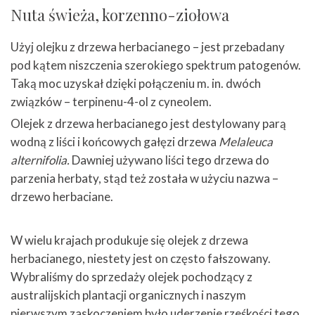
Nuta świeża, korzenno-ziołowa
Użyj olejku z drzewa herbacianego – jest przebadany
pod kątem niszczenia szerokiego spektrum patogenów.
Taką moc uzyskał dzięki połączeniu m. in. dwóch
związków – terpinenu-4-ol z cyneolem.
Olejek z drzewa herbacianego jest destylowany parą
wodną z liści i końcowych gałęzi drzewa
Melaleuca
alternifolia.
Dawniej używano liści tego drzewa do
parzenia herbaty, stąd też została w użyciu nazwa –
drzewo herbaciane.
W wielu krajach produkuje się olejek z drzewa
herbacianego, niestety jest on często fałszowany.
Wybraliśmy do sprzedaży olejek pochodzący z
australijskich plantacji organicznych i naszym
pierwszym zaskoczeniem było uderzenie rześkości tego