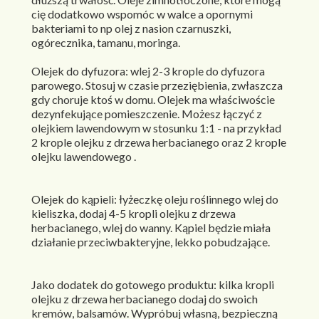
cię dodatkowo wspomóc w walce a opornymi
bakteriami to np olej z nasion czarnuszki,
ogórecznika, tamanu, moringa.
Olejek do dyfuzora: wlej 2-3 krople do dyfuzora
parowego. Stosuj w czasie przeziębienia, zwłaszcza
gdy choruje ktoś w domu. Olejek ma właściwoście
dezynfekujące pomieszczenie. Możesz łączyć z
olejkiem lawendowym w stosunku 1:1 - na przykład
2 krople olejku z drzewa herbacianego oraz 2 krople
olejku lawendowego .
Olejek do kąpieli: łyżeczkę oleju roślinnego wlej do
kieliszka, dodaj 4-5 kropli olejku z drzewa
herbacianego, wlej do wanny. Kąpiel będzie miała
działanie przeciwbakteryjne, lekko pobudzające.
Jako dodatek do gotowego produktu: kilka kropli
olejku z drzewa herbacianego dodaj do swoich
kremów, balsamów. Wypróbuj własną, bezpieczną