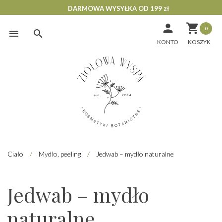
DARMOWA WYSYŁKA OD 199 zł


0
Skip
to
KONTO
content
Ciało
/
Mydło, peeling
/
Jedwab – mydło naturalne
Jedwab – mydło
naturalne