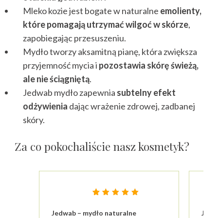
Mleko kozie jest bogate w naturalne
emolienty,
które pomagają utrzymać wilgoć w skórze
,
zapobiegając przesuszeniu.
Mydło tworzy aksamitną pianę, która zwiększa
przyjemność mycia i
pozostawia skórę świeżą,
ale nie ściągniętą
.
Jedwab mydło zapewnia
subtelny efekt
odżywienia
dając wrażenie zdrowej, zadbanej
skóry.
Za co pokochaliście nasz kosmetyk?
Oceniony
23
4.87
Jedwab – mydło naturalne
Jedw
na 5 na