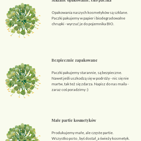
Szklane opakowanie, eko paczka
Opakowania naszych kosmetyków są szklane.
Paczki pakujemy w papier i biodegradowalne
chrupki - wyrzuć je do pojemnika BIO.
Bezpiecznie zapakowane
Paczki pakujemy starannie, są bezpieczne.
Nawet jeśli uszkodzą się w podróży - nic się nie
martw, tak też się zdarza. Napisz do nas maila -
zaraz coś poradzimy :)
Małe partie kosmetyków
Produkujemy małe, ale częste partie.
Wszystko po to , byś dostał_a świeży kosmetyk.