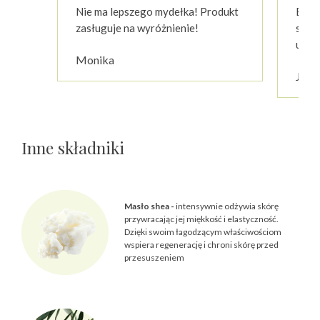
podstawie
Nie ma lepszego mydełka! Produkt
Bardz
ocen
klientów
zasługuje na wyróżnienie!
skór
użyt
Monika
Jowi
Inne składniki
Masło shea -
intensywnie odżywia skórę
przywracając jej miękkość i elastyczność.
Dzięki swoim łagodzącym właściwościom
wspiera regenerację i chroni skórę przed
przesuszeniem