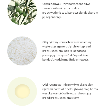
Oliwa z oliwek -
zimnotłoczona oliwa
zawiera witaminy i naturalne
przeciwutleniacze, które wspierają skórę w
jej regeneracji.
Olej ryżowy -
zawarte w nim witaminy
wspierają regenerację i chronią przed
przesuszeniem. Działa łagodząco
pomagając utrzymać skórę w dobrej
kondycji. Nadaje mydłu kremowość.
Olej rycynowy -
niezwykły olej z nasion
rącznika. W mydle pełni główną rolę, bo ma
wysoką wartość odżywczą i chroniącą
przed przesuszeniem skóry.