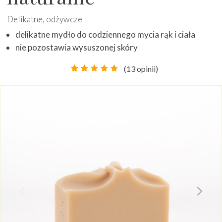
Delikatne, odżywcze
delikatne mydło do codziennego mycia rąk i ciała
nie pozostawia wysuszonej skóry
(
13
opinii)
Oceniony
13
4.85
na
5 na
podstawie
ocen
klientów