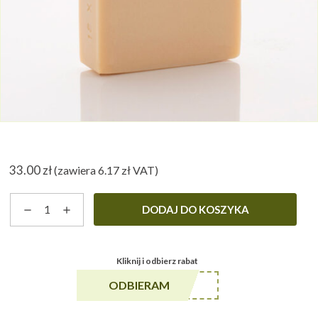
33.00
zł
(zawiera
6.17
zł
VAT)
ilość
DODAJ DO KOSZYKA
Jedwab
-
mydło
Kliknij i odbierz rabat
naturalne
******A5
ODBIERAM