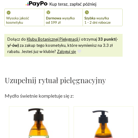
Dołącz do
Klubu Botanicznej Pielęgnacji
i otrzymaj
33
punkt(-
y/-ów)
za zakup tego kosmetyku, które wymienisz na
3.3
zł
rabatu. Jesteś juz w klubie?
Zaloguj się
Uzupełnij rytuał pielęgnacyjny
Mydło świetnie kompletuje się z: