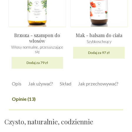
Brzoza - szampon do
Mak - balsam do ciała
włosów
Szybkoschnący
Włosy normalne, przesuszające
się
Dodaj za 97 zł
Dodaj za 79 zł
Opis
Jak używać?
Skład
Jak przechowywać?
Opinie (13)
Czysto, naturalnie, codziennie