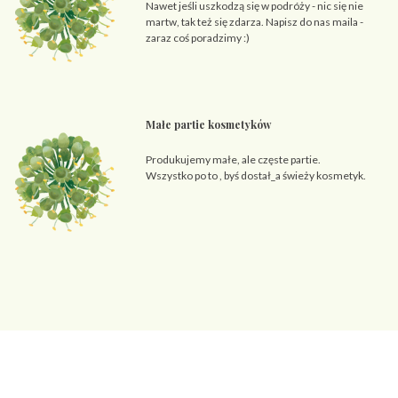
Nawet jeśli uszkodzą się w podróży - nic się nie
martw, tak też się zdarza. Napisz do nas maila -
zaraz coś poradzimy :)
Małe partie kosmetyków
Produkujemy małe, ale częste partie.
Wszystko po to , byś dostał_a świeży kosmetyk.