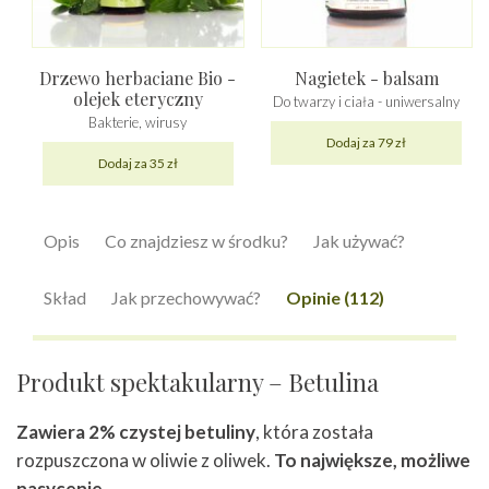
Drzewo herbaciane Bio -
Nagietek - balsam
olejek eteryczny
Do twarzy i ciała - uniwersalny
Bakterie, wirusy
Dodaj za 79 zł
Dodaj za 35 zł
Opis
Co znajdziesz w środku?
Jak używać?
Skład
Jak przechowywać?
Opinie (112)
Produkt spektakularny – Betulina
Zawiera 2% czystej betuliny
, która została
rozpuszczona w oliwie z oliwek.
To największe, możliwe
nasycenie.