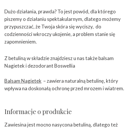
⠀
Dużo działania, prawda? To jest powód, dla którego
piszemy o działaniu spektakularnym, dlatego możemy
przypuszczać, że Twoja skóra się wyciszy, do
codzienności wkroczy ukojenie, a problem stanie się
zapomnieniem.
⠀
Z betuliną w składzie znajdziesz u nas także
balsam
Nagietek
i
dezodorant Boswellia
⠀
Balsam Nagietek
– zawiera naturalną betulinę, który
wpływa na doskonałą ochro​nę przed mrozem i wiatrem.
Informacje o produkcie
Zawiesina jest mocno nasycona betuliną, dlatego też