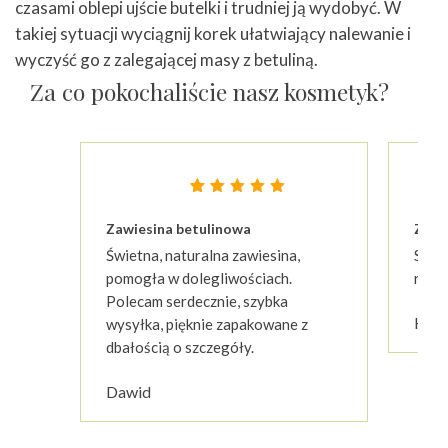
czasami oblepi ujście butelki i trudniej ją wydobyć. W
takiej sytuacji wyciągnij korek ułatwiający nalewanie i
wyczyść go z zalegającej masy z betuliną.
Za co pokochaliście nasz kosmetyk?
Oceniony
23
4.87
Zawiesina betulinowa
Zawi
na 5 na
podstawie
Świetna, naturalna zawiesina,
Stosu
ocen
klientów
pomogła w dolegliwościach.
regen
Polecam serdecznie, szybka
Kasi
wysyłka, pięknie zapakowane z
dbałością o szczegóły.
Dawid