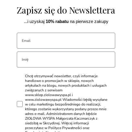
Zapisz się do Newslettera
...i uzyskaj
10% rabatu
na pierwsze zakupy
Chcę otrzymywać newsletter, czyli informacje
handlowe o promocjach w sklepie, nowych
artykułach na blogu, nowych produktach i usługach
związanych z serwisem
www.sklep.ziolowawyspa.pl i
www.ziolowawyspa.pl Wiadomości będą wysyłane
w celu marketingu bezpośredniego do realizacji,
którego zostanie wykorzystany podany przeze mnie
adres e-mail. Administratorem danych będzie
ZIOŁOWA WYSPA Małgorzata Kaczmarczyk z
siedzibą w Skrzydlnej. Więcej informacji
przeczytasz w Polityce Prywatności oraz