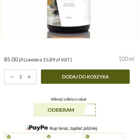
100 ml
85.00
zł
(zawiera
15.89
zł
VAT)
ilość
DODAJ DO KOSZYKA
Zawiesina
betulinowa
Kliknij i odbierz rabat
******A5
ODBIERAM