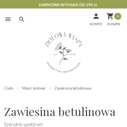
DARMOWA WYSYŁKA OD 199 zł


0
Skip
to
KONTO
content
Ciało
/
Maści ziołowe
/
Zawiesina betulinowa
Zawiesina betulinowa
Szerokie spektrum