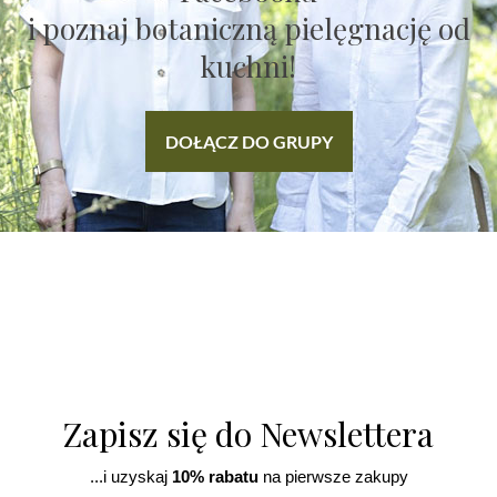
i poznaj botaniczną pielęgnację od
kuchni!
DOŁĄCZ DO GRUPY
Zapisz się do Newslettera
...i uzyskaj
10% rabatu
na pierwsze zakupy