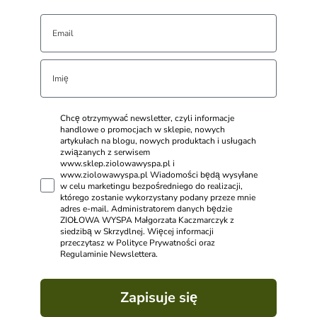
Chcę otrzymywać newsletter, czyli informacje
handlowe o promocjach w sklepie, nowych
artykułach na blogu, nowych produktach i usługach
związanych z serwisem
www.sklep.ziolowawyspa.pl i
www.ziolowawyspa.pl Wiadomości będą wysyłane
w celu marketingu bezpośredniego do realizacji,
którego zostanie wykorzystany podany przeze mnie
adres e-mail. Administratorem danych będzie
ZIOŁOWA WYSPA Małgorzata Kaczmarczyk z
siedzibą w Skrzydlnej. Więcej informacji
przeczytasz w Polityce Prywatności oraz
Regulaminie Newslettera.
Zapisuje się