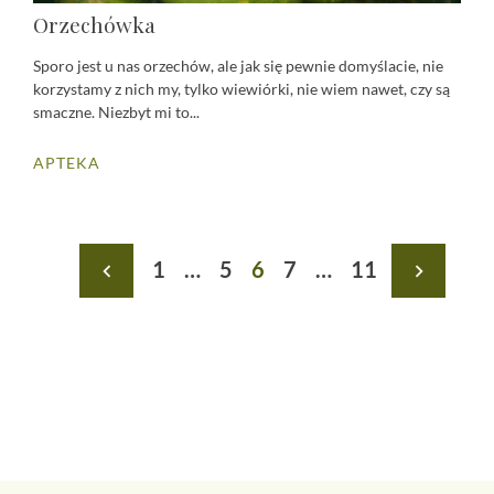
Orzechówka
Sporo jest u nas orzechów, ale jak się pewnie domyślacie, nie
korzystamy z nich my, tylko wiewiórki, nie wiem nawet, czy są
smaczne. Niezbyt mi to...
APTEKA
Stronicowanie
1
…
5
6
7
…
11
navigate_before
navigate_next
wpisów