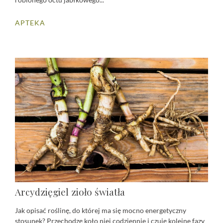
APTEKA
Arcydzięgiel zioło światła
Jak opisać roślinę, do której ma się mocno energetyczny
stosunek? Przechodzę koło niej codziennie i czuję kolejne fazy