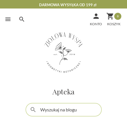
DARMOWA WYSYŁKA OD 199 zł


0
Skip
to
KONTO
content
Apteka
search