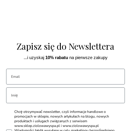
Zapisz się do Newslettera
...i uzyskaj
10% rabatu
na pierwsze zakupy
Chcę otrzymywać newsletter, czyli informacje handlowe o
promocjach w sklepie, nowych artykułach na blogu, nowych
produktach i usługach związanych z serwisem
www.sklep.ziolowawyspa.pl i www.ziolowawyspa.pl
Wiadomości będą wysyłane w celu marketingu bezpośredniego