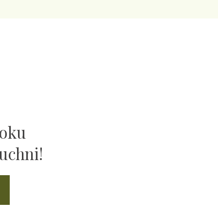
ooku
uchni!