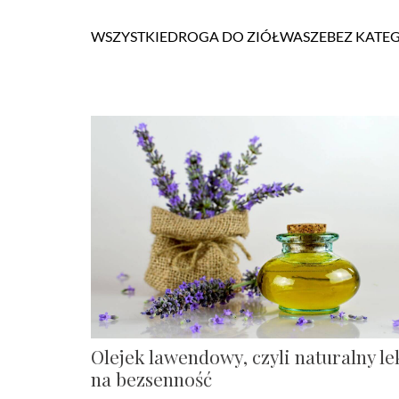
WSZYSTKIE
DROGA DO ZIÓŁ
WASZE
BEZ KATEG
Olejek lawendowy, czyli naturalny le
na bezsenność