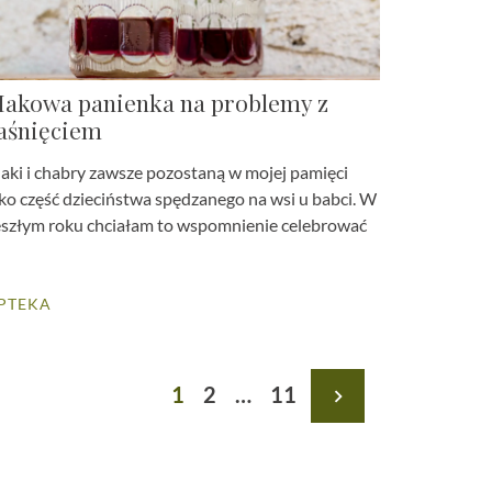
akowa panienka na problemy z
aśnięciem
aki i chabry zawsze pozostaną w mojej pamięci
ko część dzieciństwa spędzanego na wsi u babci. W
eszłym roku chciałam to wspomnienie celebrować
PTEKA
1
2
…
11
navigate_next