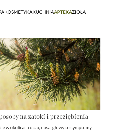
PA
KOSMETYKA
KUCHNIA
APTEKA
ZIOŁA
posoby na zatoki i przeziębienia
óle w okolicach oczu, nosa, głowy to symptomy