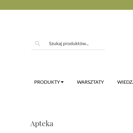
Skip
to
content
Szukaj:
search
PRODUKTY
WARSZTATY
WIED
Apteka