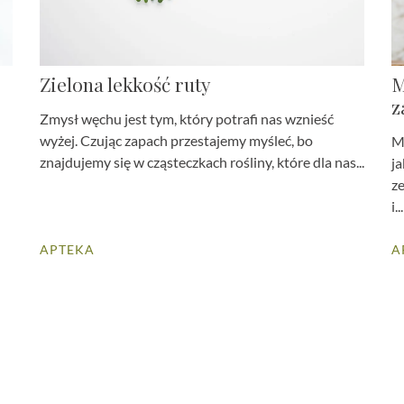
Zielona lekkość ruty
M
z
Zmysł węchu jest tym, który potrafi nas wznieść
wyżej. Czując zapach przestajemy myśleć, bo
M
znajdujemy się w cząsteczkach rośliny, które dla nas...
ja
z
i...
APTEKA
A