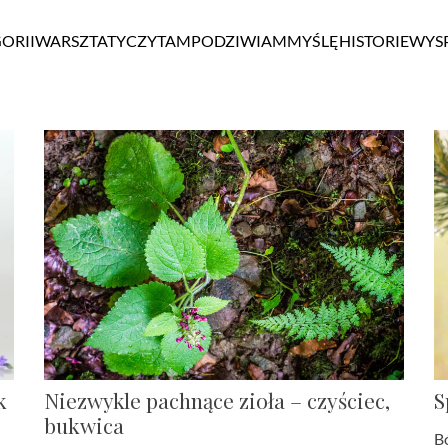
ORII
WARSZTATY
CZYTAM
PODZIWIAM
MYŚLĘ
HISTORIE
WYS
k
Niezwykle pachnące zioła – czyściec,
S
bukwica
B