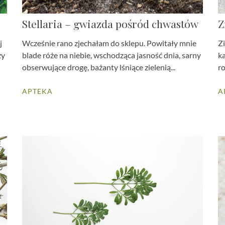
Stellaria – gwiazda pośród chwastów
Z
j
Wcześnie rano zjechałam do sklepu. Powitały mnie
Z
zy
blade róże na niebie, wschodząca jasność dnia, sarny
k
obserwujące drogę, bażanty lśniące zielenią...
ro
APTEKA
A