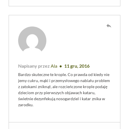
reply
Napisany przez
Ala
11 gru, 2016
Bardzo skuteczne te krople. Co prawda od kiedy nie
jemy cukru, mąki i przemysłowego nabiału problem
z zatokami zniknął, ale rozcieńczone krople podaję
dzieciom przy pierwszych objawach kataru,
świetnie dezynfekują nosogardziel i katar znika w
zarodku.