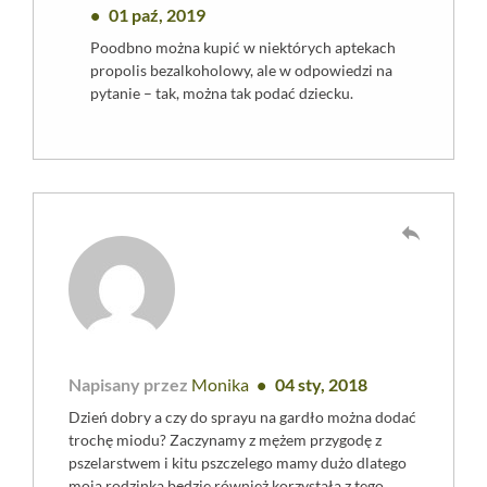
01 paź, 2019
Poodbno można kupić w niektórych aptekach
propolis bezalkoholowy, ale w odpowiedzi na
pytanie – tak, można tak podać dziecku.
reply
Napisany przez
Monika
04 sty, 2018
Dzień dobry a czy do sprayu na gardło można dodać
trochę miodu? Zaczynamy z mężem przygodę z
pszelarstwem i kitu pszczelego mamy dużo dlatego
moja rodzinka będzie również korzystała z tego