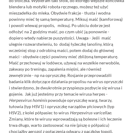
do słoiczka. Wybieram taki słoik, do którego wejdzie końcówka
blendera lub motylki robota ręcznego, możesz też użyć
mieszadełka do mleka. Obydwie frakcje - tłusta i wodna
powinny mieć tę samą temperaturę. Miksuj maść (kamforową)
i powoli wlewaj propolis, miksuj. Po ubiciu dobrze jest
odłożyć na 2 godziny maść, po czym ubić ją ponownie -
dopiero wtedy nabierze puszystości. Uwaga - Jeśli maść
ulegnie rozwarstwieniu, to dodaj łyżeczkę lanoliny, którą
wcześniej stop z odrobiną maści, potem dodaj do głównej
maści - obydwie części powinny mieć zbliżoną temperaturę.
Maść przechowuj w lodówce, używaj na wszelkie nerwobóle,
zakwasy po treningu, zapalenia mięśni, ale również
zewnętrznie - np na opryszczkę. Rosjanie przeprowadzili
badania
klik
dotyczące działania propolisu na wirus opryszczki
i stwierdzono, że dwukrotnie przyspiesza pozbycie się wirusa i
gojenie. Jak już jesteśmy przy temacie wirusa herpes -
Herpesvirus hominis
powoduje opryszczkę warg, twarzy,
tułowia (typ HSV1) i opryszczkę narządów płciowych (typ
HSV2), z kolei półpasiec to wirus
Herpesvirus varicellae.
Zmiany, które te wirusy wprowadzają są bolesne i ich leczenie
trwa długo, warto zastosować na nie (piszę o półpaścu)
chociażby aerozol z połączenia odwaru z pączków topoli,