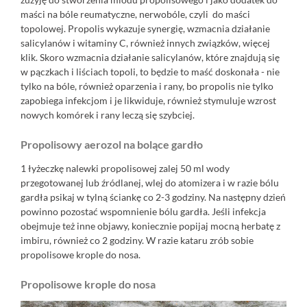
maści na bóle reumatyczne, nerwobóle, czyli do maści
topolowej. Propolis wykazuje synergię, wzmacnia działanie
salicylanów i witaminy C, również innych związków, więcej
klik
. Skoro wzmacnia działanie salicylanów, które znajdują się
w pączkach i liściach topoli, to będzie to maść doskonała - nie
tylko na bóle, również oparzenia i rany, bo propolis nie tylko
zapobiega infekcjom i je likwiduje, również stymuluje wzrost
nowych komórek i rany leczą się szybciej.
Propolisowy aerozol na bolące gardło
1 łyżeczkę nalewki propolisowej zalej 50 ml wody
przegotowanej lub źródlanej, wlej do atomizera i w razie bólu
gardła psikaj w tylną ściankę co 2-3 godziny. Na następny dzień
powinno pozostać wspomnienie bólu gardła. Jeśli infekcja
obejmuje też inne objawy, koniecznie popijaj mocną herbatę z
imbiru, również co 2 godziny. W razie kataru zrób sobie
propolisowe krople do nosa.
Propolisowe krople do nosa