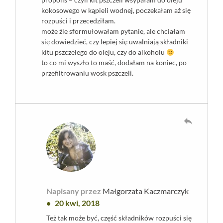
kokosowego w kąpieli wodnej, poczekałam aż się
rozpuści i przecedziłam.
może źle sformułowałam pytanie, ale chciałam
się dowiedzieć, czy lepiej się uwalniają składniki
kitu pszczelego do oleju, czy do alkoholu
to co mi wyszło to maść, dodałam na koniec, po
przefiltrowaniu wosk pszczeli.
reply
Napisany przez
Małgorzata Kaczmarczyk
20 kwi, 2018
Też tak może być, część składników rozpuści się