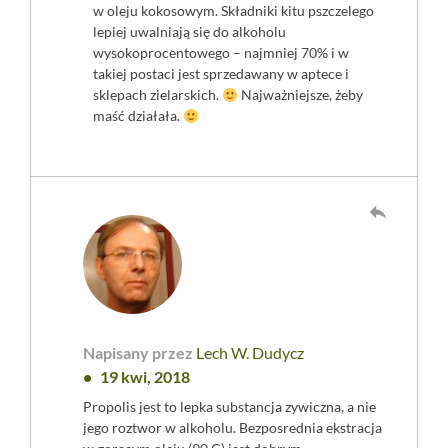
w oleju kokosowym. Składniki kitu pszczelego
lepiej uwalniają się do alkoholu
wysokoprocentowego – najmniej 70% i w
takiej postaci jest sprzedawany w aptece i
sklepach zielarskich.
Najważniejsze, żeby
maść działała.
reply
Napisany przez
Lech W. Dudycz
19 kwi, 2018
Propolis jest to lepka substancja zywiczna, a nie
jego roztwor w alkoholu. Bezposrednia ekstracja