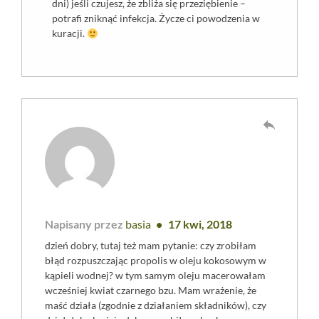
dni) jeśli czujesz, że zbliża się przeziębienie –
potrafi zniknąć infekcja. Życze ci powodzenia w
kuracji.
reply
Napisany przez
basia
17 kwi, 2018
dzień dobry, tutaj też mam pytanie: czy zrobiłam
błąd rozpuszczając propolis w oleju kokosowym w
kąpieli wodnej? w tym samym oleju macerowałam
wcześniej kwiat czarnego bzu. Mam wrażenie, że
maść działa (zgodnie z działaniem składników), czy