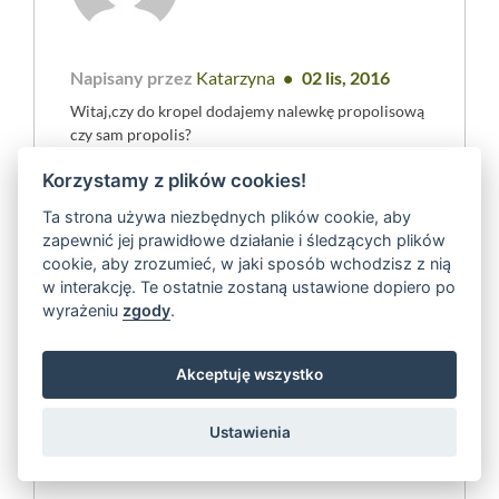
Napisany przez
Katarzyna
02 lis, 2016
Witaj,czy do kropel dodajemy nalewkę propolisową
czy sam propolis?
Korzystamy z plików cookies!
Ta strona używa niezbędnych plików cookie, aby
zapewnić jej prawidłowe działanie i śledzących plików
reply
cookie, aby zrozumieć, w jaki sposób wchodzisz z nią
w interakcję. Te ostatnie zostaną ustawione dopiero po
wyrażeniu
zgody
.
Akceptuję wszystko
Napisany przez
Małgorzata Kaczmarczyk
02 lis, 2016
Ustawienia
Propolis to inaczej nalewka propolisowa.