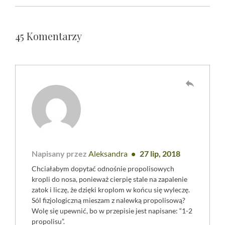
45 Komentarzy
reply
Napisany przez
Aleksandra
27 lip, 2018
Chciałabym dopytać odnośnie propolisowych
kropli do nosa, ponieważ cierpię stale na zapalenie
zatok i liczę, że dzięki kroplom w końcu się wyleczę.
Sól fizjologiczną mieszam z nalewką propolisową?
Wolę się upewnić, bo w przepisie jest napisane: “1-2
propolisu”.