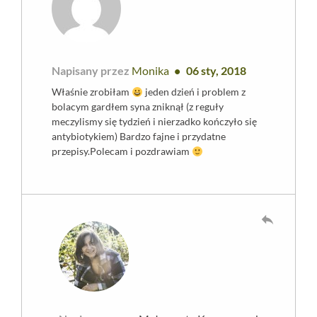
Napisany przez
Monika
06 sty, 2018
Właśnie zrobiłam
jeden dzień i problem z
bolacym gardłem syna zniknął (z reguły
meczylismy się tydzień i nierzadko kończyło się
antybiotykiem) Bardzo fajne i przydatne
przepisy.Polecam i pozdrawiam
reply