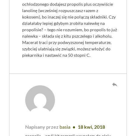
ochłodzonego dodajesz propolis plus oczywiście
lanolinę (wcześniej rozpuszczasz razem z
kokosem), bo inaczej się nie połączą składniki. Czy
działałaby lepiej gdybym zrobiła nalewkę na
propolisie? – tego nie rozumiem, bo propolis to już
nalewka – składa się z kitu pszczelego i alkoholu.
Macerat traci przy podwyzszonej temperaturze,
szybciej ulatniają się związki, możesz włożyć do
piekarnika i nastawić na 50 stopni C.
reply
Napisany przez
basia
18 kwi, 2018
propolis – czyli kit pszczeli wsypałam do oleju