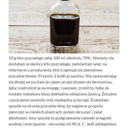
10 g kitu pszczelego zalej 100 ml alkoholu 70% . Niestety nie
dostałam w okolicy kitu pszczelego, zamówiłam więc na
internecie u producenta, który zajmuje się zawodowo
pszczelarstwem. Przyszły 2 kulki propolisu. Nie zastanawiając
się dłużej wrzuciłam je razem ze spirytusem do termomixu,
żeby rozdrobnił je na miazgę. I owszem, zrobił to, tylko że
miałam metalowy klosz dokładnie oblepiony żywicą. Żmudne
czyszczenie uwolniło mój niezbędny przyrząd. Znalazłam
sposób na stronie pszczelarskiej, by najpierw propolis
zamrozić w cienkich plastrach, potem skruszyć i zalać
alkoholem. Inny sposób to podgrzewanie nalewki w kąpieli
wodnej i wstrząsanie - nie wyżej niż 40 st. C. Jeśli zdobędziesz