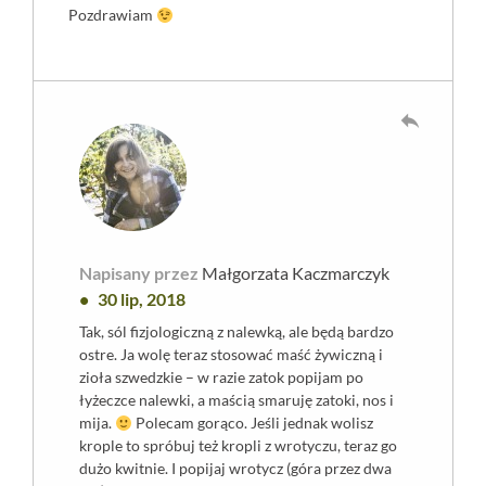
Pozdrawiam
reply
Napisany przez
Małgorzata Kaczmarczyk
30 lip, 2018
Tak, sól fizjologiczną z nalewką, ale będą bardzo
ostre. Ja wolę teraz stosować maść żywiczną i
zioła szwedzkie – w razie zatok popijam po
łyżeczce nalewki, a maścią smaruję zatoki, nos i
mija.
Polecam gorąco. Jeśli jednak wolisz
krople to spróbuj też kropli z wrotyczu, teraz go
dużo kwitnie. I popijaj wrotycz (góra przez dwa