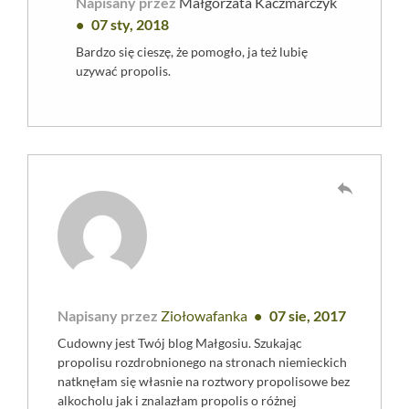
Napisany przez
Małgorzata Kaczmarczyk
07 sty, 2018
Bardzo się cieszę, że pomogło, ja też lubię
uzywać propolis.
reply
Napisany przez
Ziołowafanka
07 sie, 2017
Cudowny jest Twój blog Małgosiu. Szukając
propolisu rozdrobnionego na stronach niemieckich
natknęłam się własnie na roztwory propolisowe bez
alkocholu jak i znalazłam propolis o różnej