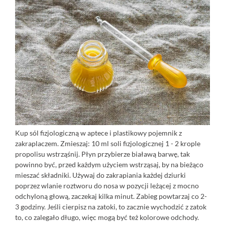
Kup sól fizjologiczną w aptece i plastikowy pojemnik z
zakraplaczem. Zmieszaj: 10 ml soli fizjologicznej 1 - 2 krople
propolisu wstrząśnij. Płyn przybierze białawą barwę, tak
powinno być, przed każdym użyciem wstrząsaj, by na bieżąco
mieszać składniki. Używaj do zakrapiania każdej dziurki
poprzez wlanie roztworu do nosa w pozycji leżącej z mocno
odchyloną głową, zaczekaj kilka minut. Zabieg powtarzaj co 2-
3 godziny. Jeśli cierpisz na zatoki, to zacznie wychodzić z zatok
to, co zalegało długo, więc mogą być też kolorowe odchody.