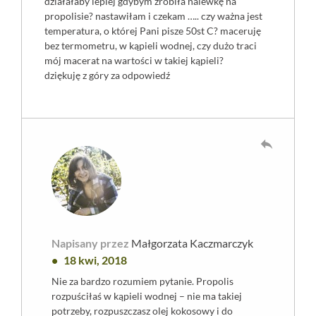
działałaby lepiej gdybym zrobiła nalewkę na
propolisie? nastawiłam i czekam ….. czy ważna jest
temperatura, o której Pani pisze 50st C? maceruję
bez termometru, w kąpieli wodnej, czy dużo traci
mój macerat na wartości w takiej kąpieli?
dziękuję z góry za odpowiedź
reply
Napisany przez
Małgorzata Kaczmarczyk
18 kwi, 2018
Nie za bardzo rozumiem pytanie. Propolis
rozpuściłaś w kąpieli wodnej – nie ma takiej
potrzeby, rozpuszczasz olej kokosowy i do