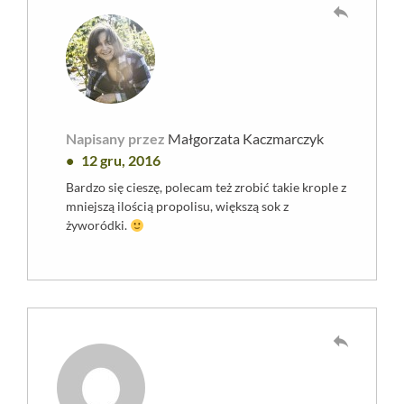
reply
Napisany przez
Małgorzata Kaczmarczyk
12 gru, 2016
Bardzo się cieszę, polecam też zrobić takie krople z
mniejszą ilością propolisu, większą sok z
żyworódki.
reply