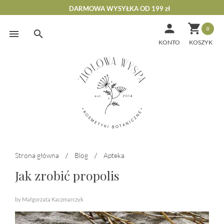
DARMOWA WYSYŁKA OD 199 zł


0
Skip
to
KONTO
content
Strona główna
/
Blog
/
Apteka
Jak zrobić propolis
by Małgorzata Kaczmarczyk