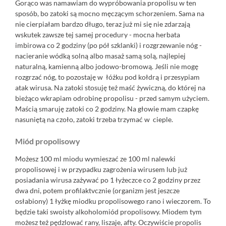
Gorąco was namawiam do wypróbowania propolisu w ten
sposób, bo zatoki są mocno męczącym schorzeniem. Sama na
nie cierpiałam bardzo długo, teraz już mi się nie zdarzają
wskutek zawsze tej samej procedury - mocna herbata
imbirowa co 2 godziny (po pół szklanki) i rozgrzewanie nóg -
nacieranie wódką solną albo masaż samą solą, najlepiej
naturalną, kamienną albo jodowo-bromową. Jeśli nie mogę
rozgrzać nóg, to pozostaję w łóżku pod kołdrą i przesypiam
atak wirusa. Na zatoki stosuję też
maść żywiczną,
do której na
bieżąco wkrapiam odrobinę propolisu - przed samym użyciem.
Maścią smaruję zatoki co 2 godziny. Na głowie mam czapkę
nasuniętą na czoło, zatoki trzeba trzymać w cieple.
Miód propolisowy
Możesz 100 ml miodu wymieszać ze 100 ml nalewki
propolisowej i w przypadku zagrożenia wirusem lub już
posiadania wirusa zażywać po 1 łyżeczce co 2 godziny przez
dwa dni, potem profilaktvcznie (organizm jest jeszcze
osłabiony) 1 łyżkę miodku propolisowego rano i wieczorem. To
będzie taki swoisty alkoholomiód propolisowy. Miodem tym
możesz też pędzlować rany, liszaje, afty. Oczywiście propolis