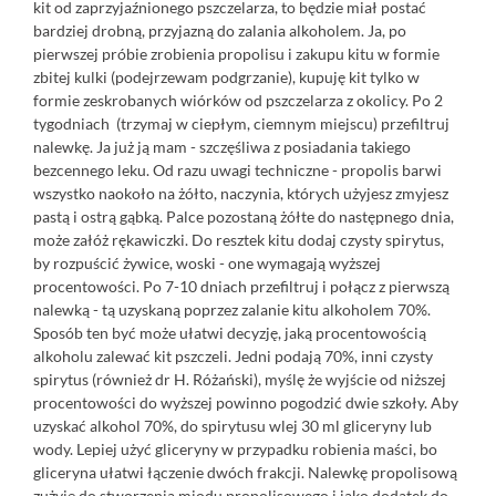
kit od zaprzyjaźnionego pszczelarza, to będzie miał postać
bardziej drobną, przyjazną do zalania alkoholem. Ja, po
pierwszej próbie zrobienia propolisu i zakupu kitu w formie
zbitej kulki (podejrzewam podgrzanie), kupuję kit tylko w
formie zeskrobanych wiórków od pszczelarza z okolicy. Po 2
tygodniach (trzymaj w ciepłym, ciemnym miejscu) przefiltruj
nalewkę. Ja już ją mam - szczęśliwa z posiadania takiego
bezcennego leku. Od razu uwagi techniczne - propolis barwi
wszystko naokoło na żółto, naczynia, których użyjesz zmyjesz
pastą i ostrą gąbką. Palce pozostaną żółte do następnego dnia,
może załóż rękawiczki. Do resztek kitu dodaj czysty spirytus,
by rozpuścić żywice, woski - one wymagają wyższej
procentowości. Po 7-10 dniach przefiltruj i połącz z pierwszą
nalewką - tą uzyskaną poprzez zalanie kitu alkoholem 70%.
Sposób ten być może ułatwi decyzję, jaką procentowością
alkoholu zalewać kit pszczeli. Jedni podają 70%, inni czysty
spirytus (również dr H. Różański), myślę że wyjście od niższej
procentowości do wyższej powinno pogodzić dwie szkoły. Aby
uzyskać alkohol 70%, do spirytusu wlej 30 ml gliceryny lub
wody. Lepiej użyć gliceryny w przypadku robienia maści, bo
gliceryna ułatwi łączenie dwóch frakcji. Nalewkę propolisową
zużyję do stworzenia miodu propolisowego i jako dodatek do