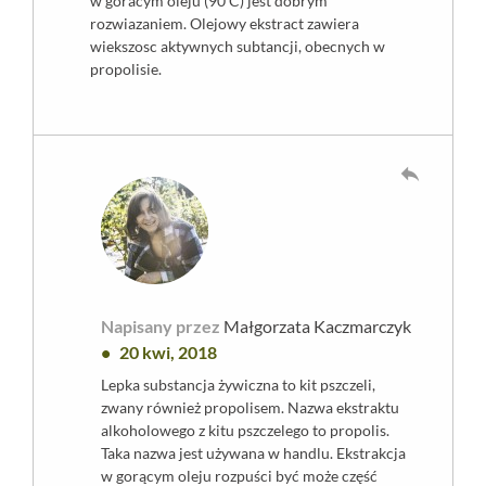
w goracym oleju (90 C) jest dobrym
rozwiazaniem. Olejowy ekstract zawiera
wiekszosc aktywnych subtancji, obecnych w
propolisie.
reply
Napisany przez
Małgorzata Kaczmarczyk
20 kwi, 2018
Lepka substancja żywiczna to kit pszczeli,
zwany również propolisem. Nazwa ekstraktu
alkoholowego z kitu pszczelego to propolis.
Taka nazwa jest używana w handlu. Ekstrakcja
w gorącym oleju rozpuści być może część