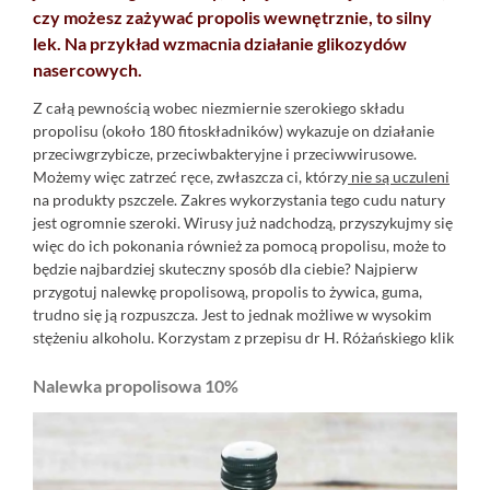
czy możesz zażywać propolis wewnętrznie, to silny
lek. Na przykład wzmacnia działanie glikozydów
nasercowych.
Z całą pewnością wobec niezmiernie szerokiego składu
propolisu (około 180 fitoskładników) wykazuje on działanie
przeciwgrzybicze, przeciwbakteryjne i przeciwwirusowe.
Możemy więc zatrzeć ręce, zwłaszcza ci, którzy
nie są uczuleni
na produkty pszczele. Zakres wykorzystania tego cudu natury
jest ogromnie szeroki. Wirusy już nadchodzą, przyszykujmy się
więc do ich pokonania również za pomocą propolisu, może to
będzie najbardziej skuteczny sposób dla ciebie? Najpierw
przygotuj nalewkę propolisową, propolis to żywica, guma,
trudno się ją rozpuszcza. Jest to jednak możliwe w wysokim
stężeniu alkoholu. Korzystam z przepisu dr H. Różańskiego
klik
Nalewka propolisowa 10%