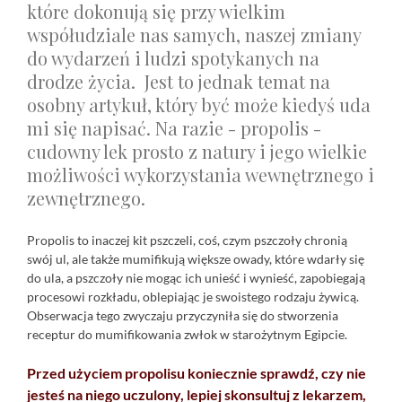
które dokonują się przy wielkim
współudziale nas samych, naszej zmiany
do wydarzeń i ludzi spotykanych na
drodze życia. Jest to jednak temat na
osobny artykuł, który być może kiedyś uda
mi się napisać. Na razie - propolis -
cudowny lek prosto z natury i jego wielkie
możliwości wykorzystania wewnętrznego i
zewnętrznego.
Propolis to inaczej kit pszczeli, coś, czym pszczoły chronią
swój ul, ale także mumifikują większe owady, które wdarły się
do ula, a pszczoły nie mogąc ich unieść i wynieść, zapobiegają
procesowi rozkładu, oblepiając je swoistego rodzaju żywicą.
Obserwacja tego zwyczaju przyczyniła się do stworzenia
receptur do mumifikowania zwłok w starożytnym Egipcie.
Przed użyciem propolisu koniecznie sprawdź, czy nie
jesteś na niego uczulony, lepiej skonsultuj z lekarzem,