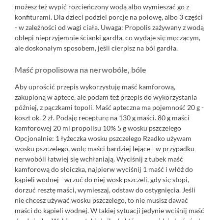
możesz też wypić rozcieńczony wodą albo wymieszać go z
konfiturami. Dla dzieci podziel porcje na połowę, albo 3 części
- w zależności od wagi ciała. Uwaga: Propolis zażywany z wodą
oblepi nieprzyjemnie ścianki gardła, co wydaje się męczącym,
ale doskonałym sposobem, jeśli cierpisz na ból gardła.
Maść propolisowa na nerwobóle, bóle
Aby uprościć przepis wykorzystuję maść kamforową,
zakupioną w aptece, ale podam też przepis do wykorzystania
później, z pączkami topoli. Maść apteczna ma pojemność 20 g -
koszt ok. 2 zł. Podaję recepturę na 130 g maści. 80 g maści
kamforowej 20 ml propolisu 10% 5 g wosku pszczelego
Opcjonalnie: 1 łyżeczka wosku pszczelego Rzadko używam
wosku pszczelego, wolę maści bardziej lejące - w przypadku
nerwobóli łatwiej się wchłaniają. Wyciśnij z tubek maść
kamforową do słoiczka, najpierw wyciśnij 1 maść i włóż do
kąpieli wodnej - wrzuć do niej wosk pszczeli, gdy się stopi,
dorzuć resztę maści, wymieszaj, odstaw do ostygnięcia. Jeśli
nie chcesz używać wosku pszczelego, to nie musisz dawać
maści do kąpieli wodnej. W takiej sytuacji jedynie wciśnij maść