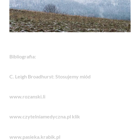
Bibliografia:
C. Leigh Broadhurst: Stosujemy miód
www.rozanski.li
www.czytelniamedyczna.pl
klik
www.pasieka.krabik.pl