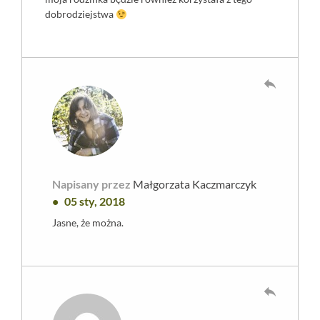
dobrodziejstwa
reply
Napisany przez
Małgorzata Kaczmarczyk
05 sty, 2018
Jasne, że można.
reply