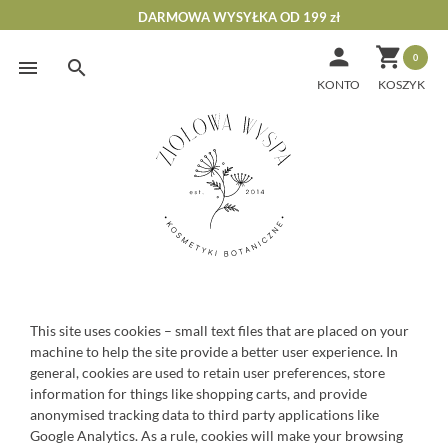
DARMOWA WYSYŁKA OD 199 zł


0
Skip
to
KONTO
content
Cookie
This site uses cookies – small text files that are placed on your
Policy
machine to help the site provide a better user experience. In
general, cookies are used to retain user preferences, store
information for things like shopping carts, and provide
anonymised tracking data to third party applications like
Google Analytics. As a rule, cookies will make your browsing