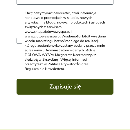
Chcę otrzymywać newsletter, czyli informacje
handlowe o promocjach w sklepie, nowych
artykułach na blogu, nowych produktach i usługach
związanych z serwisem
www.sklep.ziolowawyspa.pl i
www.ziolowawyspa.pl Wiadomości będą wysyłane
w celu marketingu bezpośredniego do realizacji,
którego zostanie wykorzystany podany przeze mnie
adres e-mail. Administratorem danych będzie
ZIOŁOWA WYSPA Małgorzata Kaczmarczyk z
siedzibą w Skrzydlnej. Więcej informacji
przeczytasz w Polityce Prywatności oraz
Regulaminie Newslettera.
Zapisuje się