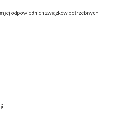
iem jej odpowiednich związków potrzebnych
i,