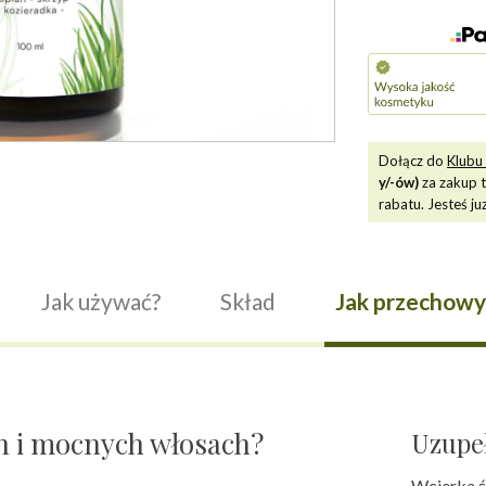
do
włosów
Dołącz do
Klubu 
y/-ów)
za zakup 
rabatu. Jesteś ju
Jak używać?
Skład
Jak przechow
h i mocnych włosach?
Uzupeł
Wcierka ś