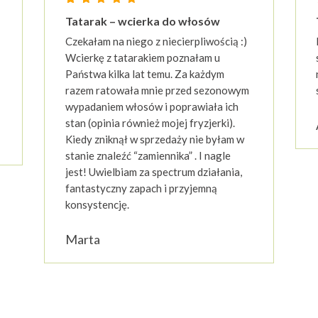
Oceniony
23
Tatarak – wcierka do włosów
4.87
cen klientów
na 5 na podstawie
ocen kli
Czekałam na niego z niecierpliwością :)
Wcierkę z tatarakiem poznałam u
Państwa kilka lat temu. Za każdym
razem ratowała mnie przed sezonowym
wypadaniem włosów i poprawiała ich
stan (opinia również mojej fryzjerki).
Kiedy zniknął w sprzedaży nie byłam w
stanie znaleźć “zamiennika” . I nagle
jest! Uwielbiam za spectrum działania,
fantastyczny zapach i przyjemną
konsystencję.
Marta