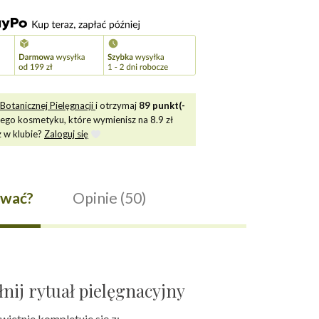
Botanicznej Pielęgnacji
i otrzymaj
89
punkt(-
tego kosmetyku, które wymienisz na
8.9
zł
z w klubie?
Zaloguj się
ywać?
Opinie (50)
nij rytuał pielęgnacyjny
wietnie kompletuje się z: