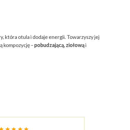
, która otula i dodaje energii. Towarzyszy jej
ną kompozycję –
pobudzającą, ziołową
i