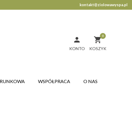
kontakt@ziolowawyspa.pl
0


KONTO
ARUNKOWA
WSPÓŁPRACA
O NAS