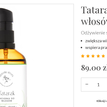
Tatar
włos
Odżywienie 
zwiększa w
wspiera pr
Ocenion
50
89.00
z
ilość
Tatarak
-
wcierka
Kliknij 