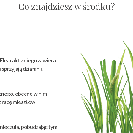
Co znajdziesz w środku?
Ekstrakt z niego zawiera
 sprzyjają działaniu
cznego, obecne w nim
pracę mieszków
nieczula, pobudzając tym