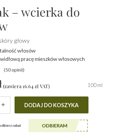
ak – wcierka do
ów
skóry głowy
italność włosów
awidłową pracę mieszków włosowych
(
50
opinii)
y
4.92
na 5 na podstawie
ocen klien
ł
100 ml
(zawiera
16.64
zł
VAT)
DODAJ DO KOSZYKA
******A5
ODBIERAM
i odbierz rabat