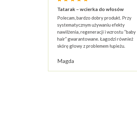
Oceniony
23
Tatarak – wcierka do włosów
4.87
na 5 na podstawie
o
Polecam, bardzo dobry produkt. Przy
systematycznym używaniu efekty
nawilżenia, regeneracji i wzrostu “baby
hair” gwarantowane. Łagodzi również
skórę głowy z problemem łupieżu.
Magda