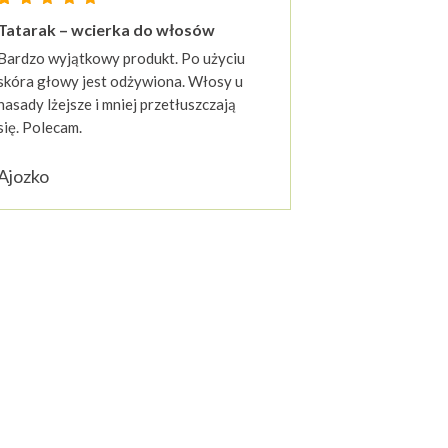
Oceniony
23
Tatarak – wcierka do włosów
4.87
entów
na 5 na podstawie
ocen klientów
Bardzo wyjątkowy produkt. Po użyciu
skóra głowy jest odżywiona. Włosy u
nasady lżejsze i mniej przetłuszczają
się. Polecam.
Ajozko