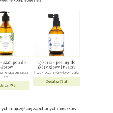
 - szampon do
Cykoria - peeling do
włosów
skóry głowy i twarzy
alne, przesuszające
Każdy rodzaj skóry głowy i ciała
się
Dodaj za 75 zł
aj za 79 zł
nych i najczęściej zapchanych mieszków