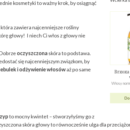
ednie kosmetyki to ważny krok, by osiągnąć
która zawiera najcenniejsze rośliny
kórę głowy! I niech Ci włos z głowy nie
? Dobrze
oczyszczona
skóra to podstawa.
dostać się najcenniejszym związkom, by
ebulek i odżywienie włosów
aż po same
Brzoza
Włosy norm
Dod
rzyp
to mocny kwintet – stworzyłyśmy go z
yszczona skóra głowy to równocześnie ulga dla przeciążo