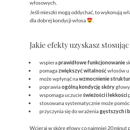
włosowych.
Jeśli mieszki mogą oddychać, to wykonują w
dla dobrej kondycji włosa
.
Jakie efekty uzyskasz stosują
wspiera
prawidłowe funkcjonowanie
sk
pomaga
zwiększyć witalność
włosów u 
może wpłynąć na
wzmocnienie struktu
poprawia
ogólną kondycję skóry
głowy
wspomaga uczucie
świeżości i lekkości
p
stosowana systematycznie może pomó
przyczynia się do wrażenia
gęstszych i 
Wcieraj w skórę głowy co najmniej 20 minut