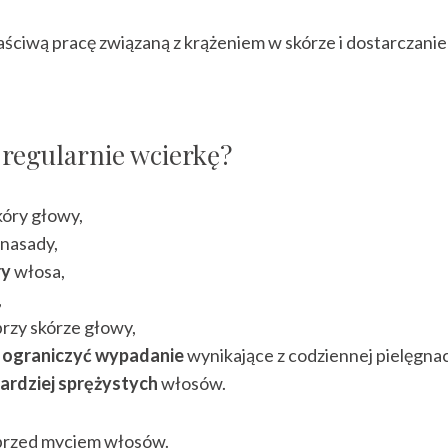
łaściwą pracę związaną z krążeniem w skórze i dostarczan
c regularnie wcierkę?
óry głowy,
nasady,
ry
włosa,
,
rzy skórze głowy,
c
ograniczyć wypadanie
wynikające z codziennej pielęgnacj
bardziej sprężystych
włosów.
 przed myciem włosów.