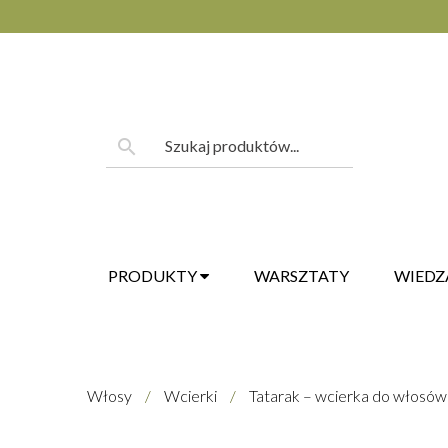
Skip
to
content
Szukaj:
search
PRODUKTY
WARSZTATY
WIEDZ
Włosy
/
Wcierki
/
Tatarak – wcierka do włosów