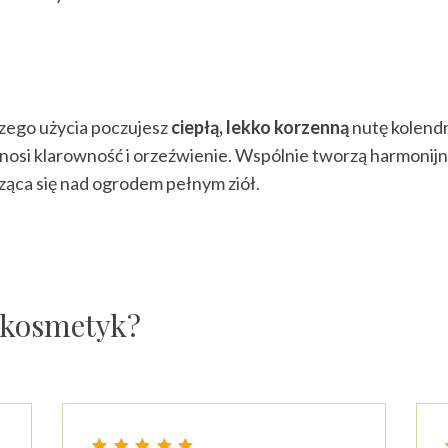
szego użycia poczujesz
ciepłą, lekko korzenną
nutę kolendry
nosi klarowność i orzeźwienie. Wspólnie tworzą harmonij
ząca się nad ogrodem pełnym ziół.
z kosmetyk?