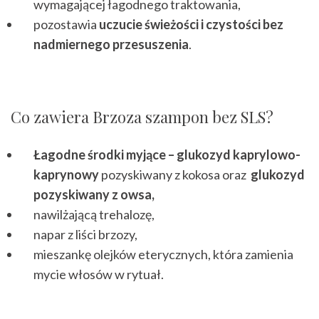
wymagającej łagodnego traktowania,
pozostawia
uczucie świeżości i czystości bez
nadmiernego przesuszenia
.
Co zawiera Brzoza szampon bez SLS?
Łagodne środki myjące –
glukozyd kaprylowo-
kaprynowy
pozyskiwany z kokosa oraz
glukozyd
pozyskiwany z owsa,
nawilżającą trehalozę,
napar z liści brzozy,
mieszankę olejków eterycznych, która zamienia
mycie włosów w rytuał.