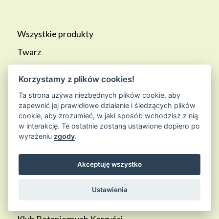
Wszystkie produkty
Twarz
Ciało
Korzystamy z plików cookies!
Aromaterapia
Ta strona używa niezbędnych plików cookie, aby
zapewnić jej prawidłowe działanie i śledzących plików
cookie, aby zrozumieć, w jaki sposób wchodzisz z nią
SKLEP
w interakcję. Te ostatnie zostaną ustawione dopiero po
wyrażeniu
zgody
.
Kontakt
Akceptuję wszystko
Moje konto
Ustawienia
Formularz zwrotu
Klub Botanicznych Korzyści