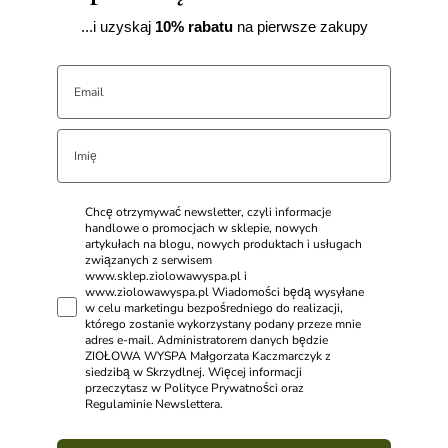
...i uzyskaj
10% rabatu
na pierwsze zakupy
Chcę otrzymywać newsletter, czyli informacje
handlowe o promocjach w sklepie, nowych
artykułach na blogu, nowych produktach i usługach
związanych z serwisem
www.sklep.ziolowawyspa.pl i
www.ziolowawyspa.pl Wiadomości będą wysyłane
w celu marketingu bezpośredniego do realizacji,
którego zostanie wykorzystany podany przeze mnie
adres e-mail. Administratorem danych będzie
ZIOŁOWA WYSPA Małgorzata Kaczmarczyk z
siedzibą w Skrzydlnej. Więcej informacji
przeczytasz w Polityce Prywatności oraz
Regulaminie Newslettera.