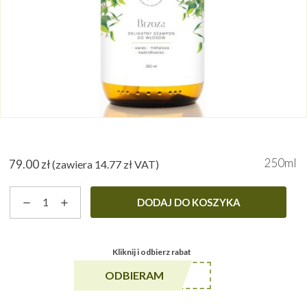
250ml
79.00
zł
(zawiera
14.77
zł
VAT)
ilość
DODAJ DO KOSZYKA
Brzoza
-
szampon
Kliknij i odbierz rabat
do
włosów
******A5
ODBIERAM