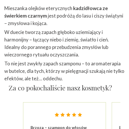
Mieszanka olejków eterycznych
kadzidłowca ze
świerkiem czarnym
jest podróżą do lasu i ciszy świątyni
– zmysłowa i kojąca.
W duecie tworzą zapach głęboko uziemiający i
harmonijny – łączący niebo i ziemię, światło i cień.
Idealny do porannego przebudzenia zmysłów lub
wieczornego rytuału oczyszczania.
To nie jest zwykły zapach szamponu – to aromaterapia
w butelce, dla tych, którzy w pielęgnacji szukają nie tylko
efektów, ale też… oddechu.
Za co pokochaliście nasz kosmetyk?
Oceniony
23
4.87
Brzoza – szampon do włosów
Brzo
na 5 na