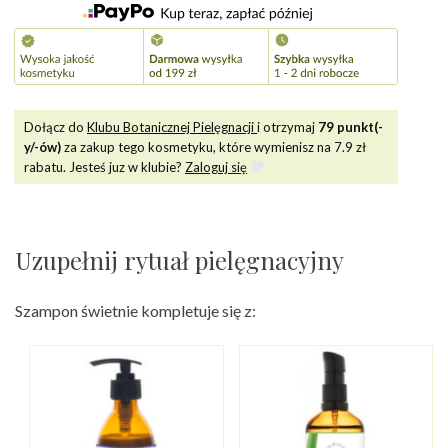
Dołącz do
Klubu Botanicznej Pielęgnacji
i otrzymaj
79
punkt(-
y/-ów)
za zakup tego kosmetyku, które wymienisz na
7.9
zł
rabatu. Jesteś juz w klubie?
Zaloguj się
Uzupełnij rytuał pielęgnacyjny
Szampon świetnie kompletuje się z: