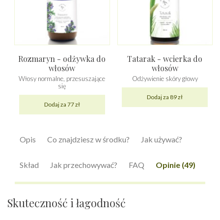
Rozmaryn - odżywka do
Tatarak - wcierka do
włosów
włosów
Włosy normalne, przesuszające
Odżywienie skóry głowy
się
Dodaj za 89 zł
Dodaj za 77 zł
Opis
Co znajdziesz w środku?
Jak używać?
Skład
Jak przechowywać?
FAQ
Opinie (49)
Skuteczność i łagodność