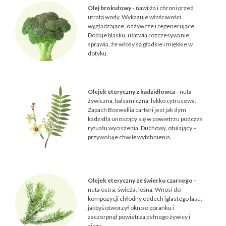
Olej brokułowy -
nawilża i chroni przed
utratą wody. Wykazuje właściwości
wygładzające, odżywcze i regenerujące.
Dodaje blasku, ułatwia rozczesywanie,
sprawia, że włosy są gładkie i miękkie w
dotyku.
Olejek eteryczny z kadzidłowca -
nuta
żywiczna, balsamiczna, lekko cytrusowa.
Zapach Boswellia carteri jest jak dym
kadzidła unoszący się w powietrzu podczas
rytuału wyciszenia. Duchowy, otulający –
przywołuje chwilę wytchnienia.
Olejek eteryczny ze świerku czarnego -
nuta ostra, świeża, leśna. Wnosi do
kompozycji chłodny oddech iglastego lasu,
jakbyś otworzył okno o poranku i
zaczerpnął powietrza pełnego żywicy i
ciszy.