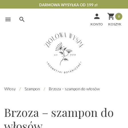
DARMOWA WYSYŁKA OD 199 zł


0
Skip
to
KONTO
content
Włosy
/
Szampon
/
Brzoza – szampon do włosów
Brzoza – szampon do
włosów