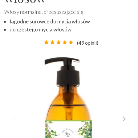
Włosy normalne, przesuszające się
łagodne surowce do mycia włosów
do częstego mycia włosów
(
49
opinii)
Oceniony
48
4.83
na
5 na
podstawie
ocen
klientów