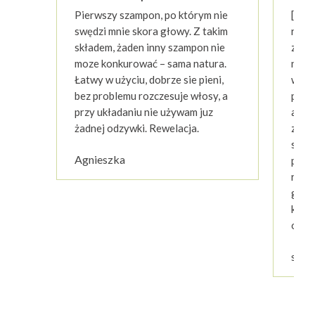
podstawie
Pierwszy szampon, po którym nie
[...]
ocen
klientów
swędzi mnie skora głowy. Z takim
rewe
składem, żaden inny szampon nie
zioł
moze konkurować – sama natura.
na sk
Łatwy w użyciu, dobrze sie pieni,
włosy
bez problemu rozczesuje włosy, a
prób
przy układaniu nie używam juz
a pr
żadnej odzywki. Rewelacja.
zach
szamp
Agnieszka
piekn
rozw
głow
końc
odrast
stow