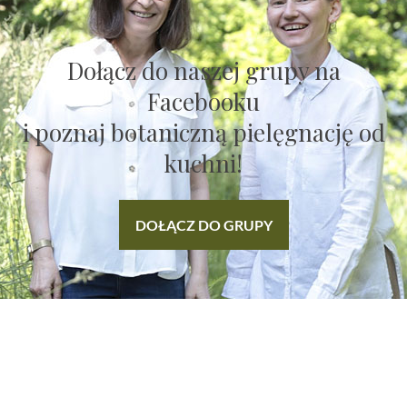
Dołącz do naszej grupy na
Facebooku
i poznaj botaniczną pielęgnację od
kuchni!
DOŁĄCZ DO GRUPY