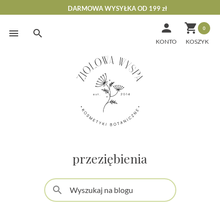
DARMOWA WYSYŁKA OD 199 zł


0
Skip
to
KONTO
content
przeziębienia
search