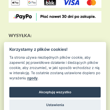
WYSYŁKA:
Korzystamy z plików cookies!
Ta strona używa niezbędnych plików cookie, aby
zapewnić jej prawidłowe działanie i śledzących plików
cookie, aby zrozumieć, w jaki sposób wchodzisz z nią
w interakcję. Te ostatnie zostaną ustawione dopiero po
wyrażeniu
zgody
.
Akceptuję wszystko
© 2026
Sklep Ziołowa Wyspa
is proudly powered by
WordPress
Entries (RSS) and Comments (RSS)
Ustawienia