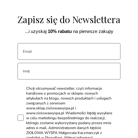
Zapisz się do Newslettera
...i uzyskaj
10% rabatu
na pierwsze zakupy
Chcę otrzymywać newsletter, czyli informacje
handlowe o promocjach w sklepie, nowych
artykułach na blogu, nowych produktach i usługach
związanych z serwisem
www.sklep.ziolowawyspa.pl i
www.ziolowawyspa.pl Wiadomości będą wysyłane
w celu marketingu bezpośredniego do realizacji,
którego zostanie wykorzystany podany przeze mnie
adres e-mail. Administratorem danych będzie
ZIOŁOWA WYSPA Małgorzata Kaczmarczyk z
siedzibą w Skrzydlnej. Więcej informacji