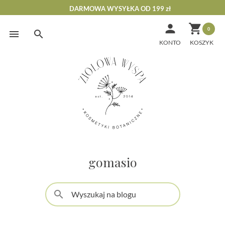
DARMOWA WYSYŁKA OD 199 zł


0
Skip
to
KONTO
content
gomasio
search