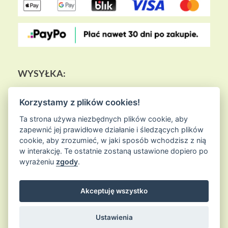
WYSYŁKA:
Korzystamy z plików cookies!
Ta strona używa niezbędnych plików cookie, aby
zapewnić jej prawidłowe działanie i śledzących plików
cookie, aby zrozumieć, w jaki sposób wchodzisz z nią
w interakcję. Te ostatnie zostaną ustawione dopiero po
wyrażeniu
zgody
.
Akceptuję wszystko
© 2026
Sklep Ziołowa Wyspa
is proudly powered by
WordPress
Entries (RSS) and Comments (RSS)
Ustawienia