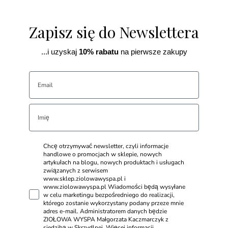
Zapisz się do Newslettera
...i uzyskaj
10% rabatu
na pierwsze zakupy
Chcę otrzymywać newsletter, czyli informacje
handlowe o promocjach w sklepie, nowych
artykułach na blogu, nowych produktach i usługach
związanych z serwisem
www.sklep.ziolowawyspa.pl i
www.ziolowawyspa.pl Wiadomości będą wysyłane
w celu marketingu bezpośredniego do realizacji,
którego zostanie wykorzystany podany przeze mnie
adres e-mail. Administratorem danych będzie
ZIOŁOWA WYSPA Małgorzata Kaczmarczyk z
siedzibą w Skrzydlnej. Więcej informacji