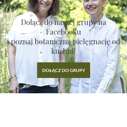
Dołącz do naszej grupy na
Facebooku
i poznaj botaniczną pielęgnację od
kuchni!
DOŁĄCZ DO GRUPY