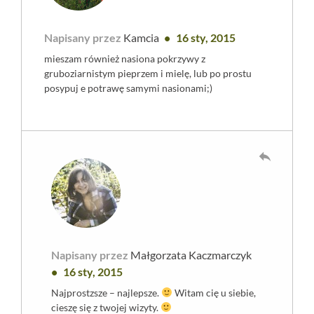
Napisany przez
Kamcia
16 sty, 2015
mieszam również nasiona pokrzywy z
gruboziarnistym pieprzem i mielę, lub po prostu
posypuj e potrawę samymi nasionami;)
reply
Napisany przez
Małgorzata Kaczmarczyk
16 sty, 2015
Najprostzsze – najlepsze.
Witam cię u siebie,
cieszę się z twojej wizyty.