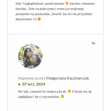
Hej !!zaglądnęłam ,pozdrawiam
bardzo ciekawie
bardzo..:)ide na pokrzywe ( mam juz majowej
poszewki na poduszke…)worki ,by mi sie przyydały
tkaninowe <3
reply
Napisany przez
Małgorzata Kaczmarczyk
07 wrz, 2014
No tak, czasami to miejsca brak.
Cieszę się, że
zaglądasz i że ci się podoba.