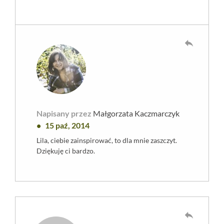
reply
Napisany przez
Małgorzata Kaczmarczyk
15 paź, 2014
Lila, ciebie zainspirować, to dla mnie zaszczyt.
Dziękuję ci bardzo.
reply