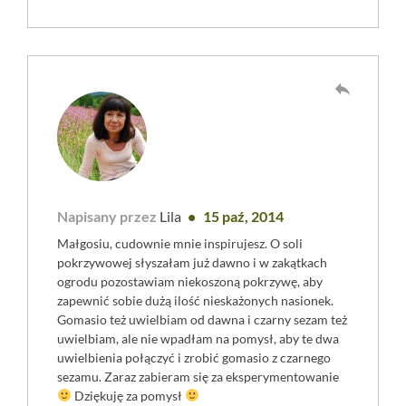
reply
Napisany przez
Lila
15 paź, 2014
Małgosiu, cudownie mnie inspirujesz. O soli
pokrzywowej słyszałam już dawno i w zakątkach
ogrodu pozostawiam niekoszoną pokrzywę, aby
zapewnić sobie dużą ilość nieskażonych nasionek.
Gomasio też uwielbiam od dawna i czarny sezam też
uwielbiam, ale nie wpadłam na pomysł, aby te dwa
uwielbienia połączyć i zrobić gomasio z czarnego
sezamu. Zaraz zabieram się za eksperymentowanie
Dziękuję za pomysł