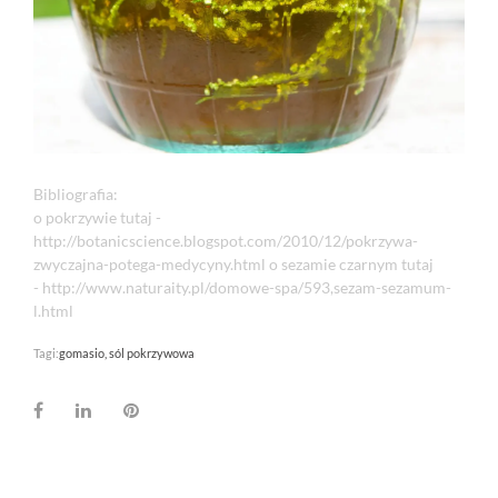
Bibliografia:
o pokrzywie tutaj -
http://botanicscience.blogspot.com/2010/12/pokrzywa-
zwyczajna-potega-medycyny.html
o sezamie czarnym tutaj
- http://www.naturaity.pl/domowe-spa/593,sezam-sezamum-
l.html
Tagi:
gomasio
sól pokrzywowa
Facebook
LinkedIn
Pinterest