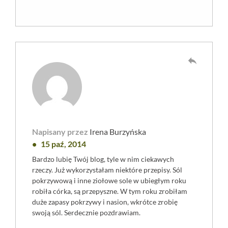
reply
Napisany przez
Irena Burzyńska
15 paź, 2014
Bardzo lubię Twój blog, tyle w nim ciekawych
rzeczy. Już wykorzystałam niektóre przepisy. Sól
pokrzywową i inne ziołowe sole w ubiegłym roku
robiła córka, są przepyszne. W tym roku zrobiłam
duże zapasy pokrzywy i nasion, wkrótce zrobię
swoją sól. Serdecznie pozdrawiam.