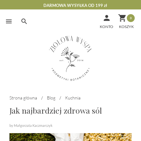
DARMOWA WYSYŁKA OD 199 zł


0
Skip
to
KONTO
content
Strona główna
/
Blog
/
Kuchnia
Jak najbardziej zdrowa sól
by Małgorzata Kaczmarczyk