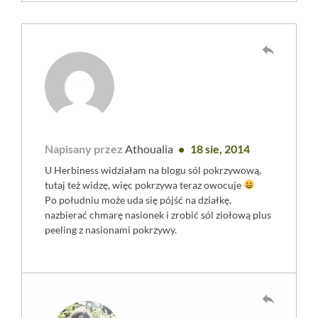
reply
Napisany przez
Athoualia
18 sie, 2014
U Herbiness widziałam na blogu sól pokrzywową,
tutaj też widzę, więc pokrzywa teraz owocuje
Po południu może uda się pójść na działkę,
nazbierać chmarę nasionek i zrobić sól ziołową plus
peeling z nasionami pokrzywy.
reply