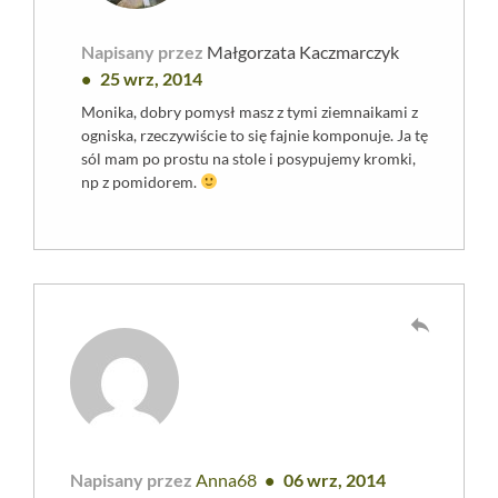
Napisany przez
Małgorzata Kaczmarczyk
25 wrz, 2014
Monika, dobry pomysł masz z tymi ziemnaikami z
ogniska, rzeczywiście to się fajnie komponuje. Ja tę
sól mam po prostu na stole i posypujemy kromki,
np z pomidorem.
reply
Napisany przez
Anna68
06 wrz, 2014