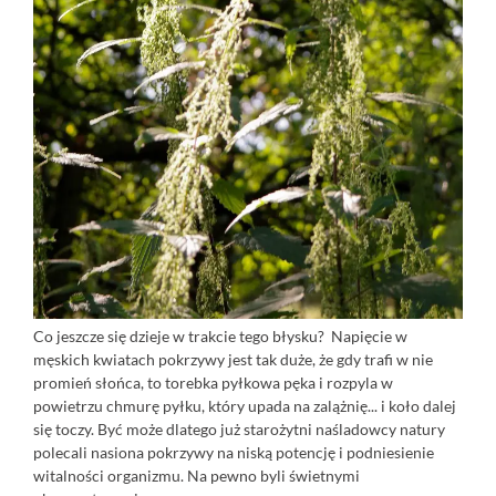
Co jeszcze się dzieje w trakcie tego błysku? Napięcie w
męskich kwiatach pokrzywy jest tak duże, że gdy trafi w nie
promień słońca, to torebka pyłkowa pęka i rozpyla w
powietrzu chmurę pyłku, który upada na zalążnię... i koło dalej
się toczy. Być może dlatego już starożytni naśladowcy natury
polecali nasiona pokrzywy na niską potencję i podniesienie
witalności organizmu. Na pewno byli świetnymi