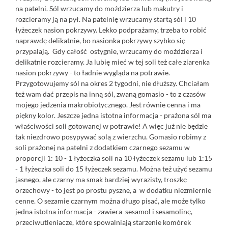
na patelni. Sól wrzucamy do moździerza lub makutry i
rozcieramy ją na pył. Na patelnię wrzucamy startą sól i 10
łyżeczek nasion pokrzywy. Lekko podprażamy, trzeba to robić
naprawdę delikatnie, bo nasionka pokrzywy szybko się
przypalają. Gdy całość ostygnie, wrzucamy do moździerza i
delikatnie rozcieramy. Ja lubię mieć w tej soli też całe ziarenka
nasion pokrzywy - to ładnie wygląda na potrawie.
Przygotowujemy sól na okres 2 tygodni, nie dłuższy. Chciałam
też wam dać przepis na inną sól, zwaną gomasio - to z czasów
mojego jedzenia makrobiotycznego. Jest równie cenna i ma
piękny kolor. Jeszcze jedna istotna informacja - prażona sól ma
właściwości soli gotowanej w potrawie! A więc już nie będzie
tak niezdrowo posypywać solą z wierzchu. Gomasio robimy z
soli prażonej na patelni z dodatkiem czarnego sezamu w
proporcji 1: 10 - 1 łyżeczka soli na 10 łyżeczek sezamu lub 1:15
- 1 łyżeczka soli do 15 łyżeczek sezamu. Można też użyć sezamu
jasnego, ale czarny ma smak bardziej wyrazisty, troszkę
orzechowy - to jest po prostu pyszne, a w dodatku niezmiernie
cenne. O sezamie czarnym można długo pisać, ale może tylko
jedna istotna informacja - zawiera sesamol i sesamolinę,
przeciwutleniacze, które spowalniają starzenie komórek