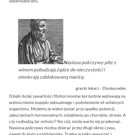
obserwatorami.
N
asiona pokrzywy pite z
winem pobudzają żądze do nieczystości i
otwierają zablokowaną macicę.
grecki lekarz - Dioskuredes
Dzięki dużej zawartości fitohormonów korzystnie wpływają na
wzmocnienie popędu seksualnego i podniesienie sił witalnych
organizmu. Możemy je wykorzystać przy spadku potencji,
zaburzeniach hormonalnych, osłabieniu po chorobie, stresie. A
czy rozbudzą żar miłości? No cóż, może warto się przekonać.
Nasiona pokrzywy można zbierać przez długi okres czasu,
nawet do końca października. Trzeba je tylko wysuszyć i