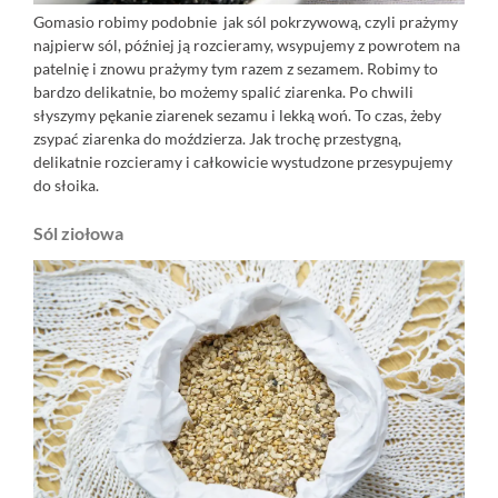
Gomasio robimy podobnie jak sól pokrzywową, czyli prażymy
najpierw sól, później ją rozcieramy, wsypujemy z powrotem na
patelnię i znowu prażymy tym razem z sezamem. Robimy to
bardzo delikatnie, bo możemy spalić ziarenka. Po chwili
słyszymy pękanie ziarenek sezamu i lekką woń. To czas, żeby
zsypać ziarenka do moździerza. Jak trochę przestygną,
delikatnie rozcieramy i całkowicie wystudzone przesypujemy
do słoika.
Sól ziołowa