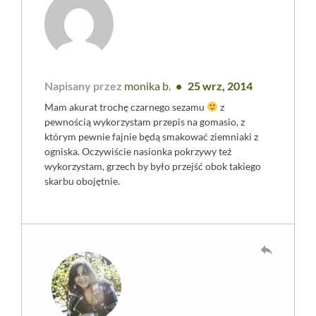
Napisany przez
monika b.
25 wrz, 2014
Mam akurat trochę czarnego sezamu
z
pewnością wykorzystam przepis na gomasio, z
którym pewnie fajnie będą smakować ziemniaki z
ogniska. Oczywiście nasionka pokrzywy też
wykorzystam, grzech by było przejść obok takiego
skarbu obojętnie.
reply