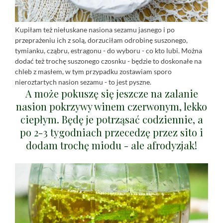
Kupiłam też niełuskane nasiona sezamu jasnego i po
przeprażeniu ich z solą, dorzuciłam odrobinę suszonego,
tymianku, cząbru, estragonu - do wyboru - co kto lubi. Można
dodać też trochę suszonego czosnku - będzie to doskonałe na
chleb z masłem, w tym przypadku zostawiam sporo
nieroztartych nasion sezamu - to jest pyszne.
A może pokuszę się jeszcze na zalanie
nasion pokrzywy winem czerwonym, lekko
ciepłym. Będę je potrząsać codziennie, a
po 2-3 tygodniach przecedzę przez sito i
dodam trochę miodu - ale afrodyzjak!