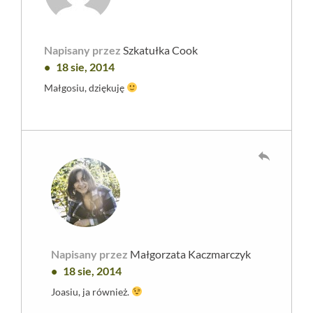
Napisany przez
Szkatułka Cook
18 sie, 2014
Małgosiu, dziękuję
reply
Napisany przez
Małgorzata Kaczmarczyk
18 sie, 2014
Joasiu, ja również.