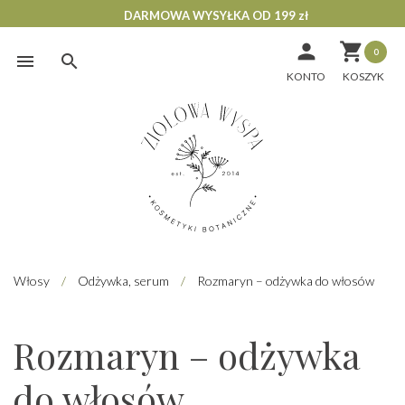
DARMOWA WYSYŁKA OD 199 zł


0
Skip
to
KONTO
content
Włosy
/
Odżywka, serum
/
Rozmaryn – odżywka do włosów
Rozmaryn – odżywka
do włosów