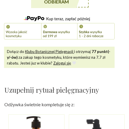
włosów
******A5
ODBIERAM
Dołącz do
Klubu Botanicznej Pielęgnacji
i otrzymaj
77
punkt(-
y/-ów)
za zakup tego kosmetyku, które wymienisz na
7.7
zł
rabatu. Jesteś juz w klubie?
Zaloguj się
Uzupełnij rytuał pielęgnacyjny
Odżywka świetnie kompletuje się z: