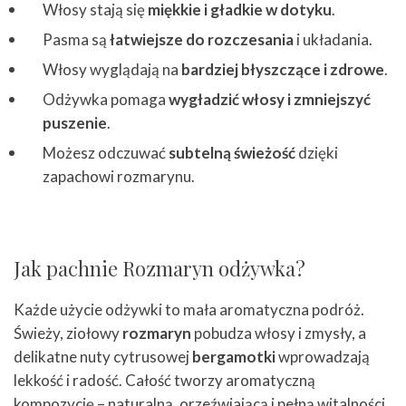
Włosy stają się
miękkie i gładkie w dotyku
.
Pasma są
łatwiejsze do rozczesania
i układania.
Włosy wyglądają na
bardziej błyszczące i zdrowe
.
Odżywka pomaga
wygładzić włosy i zmniejszyć
puszenie
.
Możesz odczuwać
subtelną świeżość
dzięki
zapachowi rozmarynu.
Jak pachnie Rozmaryn odżywka?
Każde użycie odżywki to mała aromatyczna podróż.
Świeży, ziołowy
rozmaryn
pobudza włosy i zmysły, a
delikatne nuty cytrusowej
bergamotki
wprowadzają
lekkość i radość. Całość tworzy aromatyczną
kompozycję – naturalną, orzeźwiającą i pełną witalności.