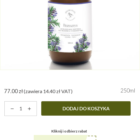
250ml
77.00
zł
(zawiera
14.40
zł
VAT)
ilość
DODAJ DO KOSZYKA
Rozmaryn
-
odżywka
Kliknij i odbierz rabat
do