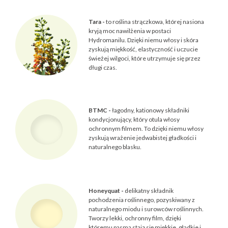
Tara -
to roślina strączkowa, której nasiona
kryją moc nawilżenia w postaci
Hydromanilu. Dzięki niemu włosy i skóra
zyskują miękkość, elastyczność i uczucie
świeżej wilgoci, które utrzymuje się przez
długi czas.
BTMC -
łagodny, kationowy składniki
kondycjonujący, który otula włosy
ochronnym filmem. To dzięki niemu włosy
zyskują wrażenie jedwabistej gładkości i
naturalnego blasku.
Honeyquat -
delikatny składnik
pochodzenia roślinnego, pozyskiwany z
naturalnego miodu i surowców roślinnych.
Tworzy lekki, ochronny film, dzięki
któremu pasma stają się miękkie, gładkie i