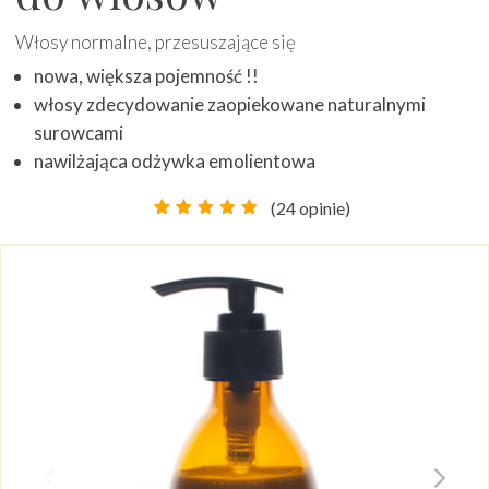
Włosy normalne, przesuszające się
nowa, większa pojemność !!
włosy zdecydowanie zaopiekowane naturalnymi
surowcami
nawilżająca odżywka emolientowa
(
24
opinie)
Oceniony
24
4.96
na
5 na
podstawie
ocen
klientów