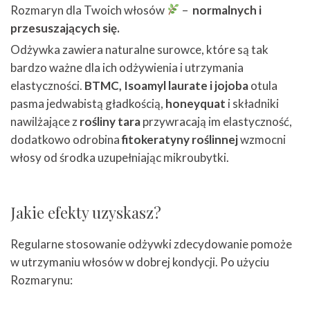
Rozmaryn dla Twoich włosów
–
normalnych i
przesuszających się.
Odżywka zawiera naturalne surowce, które są tak
bardzo ważne dla ich odżywienia i utrzymania
elastyczności.
BTMC,
Isoamyl laurate i jojoba
otula
pasma jedwabistą gładkością,
honeyquat
i składniki
nawilżające z
rośliny tara
przywracają im elastyczność,
dodatkowo odrobina
fitokeratyny roślinnej
wzmocni
włosy od środka uzupełniając mikroubytki.
Jakie efekty uzyskasz?
Regularne stosowanie odżywki zdecydowanie pomoże
w utrzymaniu włosów w dobrej kondycji. Po użyciu
Rozmarynu: