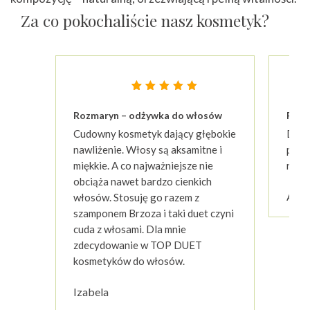
Za co pokochaliście nasz kosmetyk?
Oceniony
23
4.87
Rozmaryn – odżywka do włosów
Rozm
na 5 na
podstawie
Cudowny kosmetyk dający głębokie
Dobr
ocen
klientów
nawliżenie. Włosy są aksamitne i
pachn
miękkie. A co najważniejsze nie
rozcz
obciąża nawet bardzo cienkich
Ano
włosów. Stosuję go razem z
szamponem Brzoza i taki duet czyni
cuda z włosami. Dla mnie
zdecydowanie w TOP DUET
kosmetyków do włosów.
Izabela