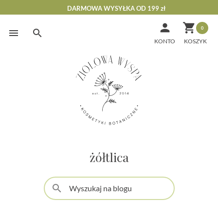
DARMOWA WYSYŁKA OD 199 zł


0
Skip
to
KONTO
content
żółtlica
search