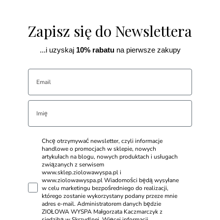
Zapisz się do Newslettera
...i uzyskaj
10% rabatu
na pierwsze zakupy
Chcę otrzymywać newsletter, czyli informacje
handlowe o promocjach w sklepie, nowych
artykułach na blogu, nowych produktach i usługach
związanych z serwisem
www.sklep.ziolowawyspa.pl i
www.ziolowawyspa.pl Wiadomości będą wysyłane
w celu marketingu bezpośredniego do realizacji,
którego zostanie wykorzystany podany przeze mnie
adres e-mail. Administratorem danych będzie
ZIOŁOWA WYSPA Małgorzata Kaczmarczyk z
siedzibą w Skrzydlnej. Więcej informacji