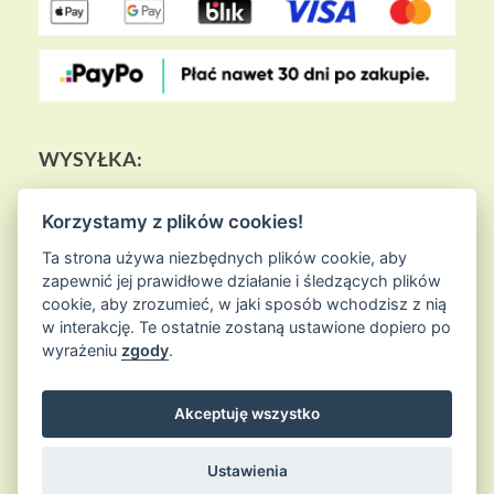
WYSYŁKA:
Korzystamy z plików cookies!
Ta strona używa niezbędnych plików cookie, aby
zapewnić jej prawidłowe działanie i śledzących plików
cookie, aby zrozumieć, w jaki sposób wchodzisz z nią
w interakcję. Te ostatnie zostaną ustawione dopiero po
wyrażeniu
zgody
.
Akceptuję wszystko
© 2026
Sklep Ziołowa Wyspa
is proudly powered by
WordPress
Entries (RSS) and Comments (RSS)
Ustawienia