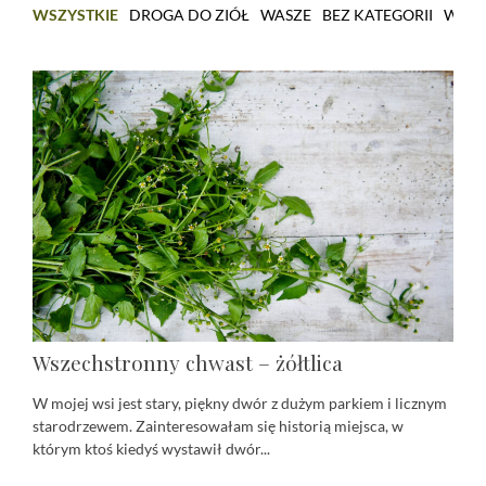
WSZYSTKIE
DROGA DO ZIÓŁ
WASZE
BEZ KATEGORII
WARS
Wszechstronny chwast – żółtlica
W mojej wsi jest stary, piękny dwór z dużym parkiem i licznym
starodrzewem. Zainteresowałam się historią miejsca, w
którym ktoś kiedyś wystawił dwór...