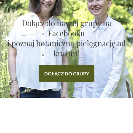
Dołącz do naszej grupy na
Facebooku
i poznaj botaniczną pielęgnację od
kuchni!
DOŁĄCZ DO GRUPY