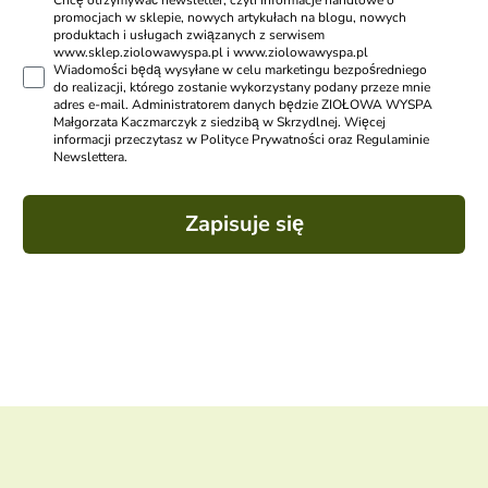
Chcę otrzymywać newsletter, czyli informacje handlowe o
promocjach w sklepie, nowych artykułach na blogu, nowych
produktach i usługach związanych z serwisem
www.sklep.ziolowawyspa.pl i www.ziolowawyspa.pl
Wiadomości będą wysyłane w celu marketingu bezpośredniego
do realizacji, którego zostanie wykorzystany podany przeze mnie
adres e-mail. Administratorem danych będzie ZIOŁOWA WYSPA
Małgorzata Kaczmarczyk z siedzibą w Skrzydlnej. Więcej
informacji przeczytasz w Polityce Prywatności oraz Regulaminie
Newslettera.
Zapisuje się