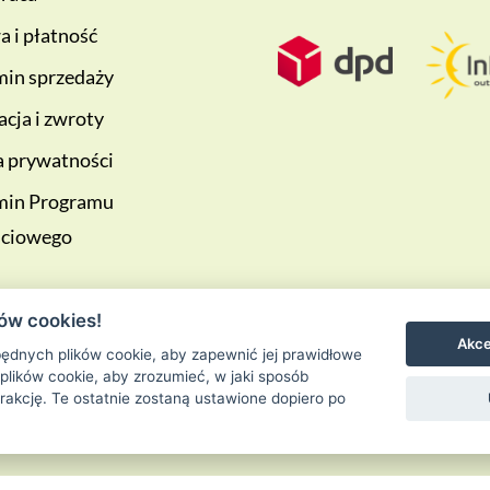
 i płatność
in sprzedaży
cja i zwroty
a prywatności
min Programu
ściowego
ów cookies!
Akce
ędnych plików cookie, aby zapewnić jej prawidłowe
 plików cookie, aby zrozumieć, w jaki sposób
erakcję. Te ostatnie zostaną ustawione dopiero po
Ziołowa Wyspa
is proudly powered by
WordPress
Entries (RSS) and 