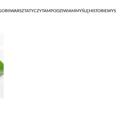
GORII
WARSZTATY
CZYTAM
PODZIWIAM
MYŚLĘ
HISTORIE
WYS