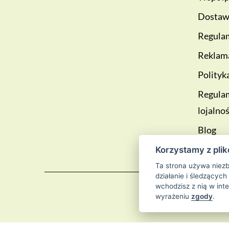
Dostawa
Regulam
Reklama
Polityk
Regula
lojalno
Blog
Korzystamy z plik
Ta strona używa niezb
działanie i śledzących
wchodzisz z nią w int
wyrażeniu
zgody
.
© 2026
Sklep 