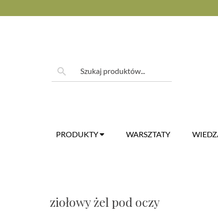
Skip
to
content
Szukaj:
search
PRODUKTY
WARSZTATY
WIED
ziołowy żel pod oczy