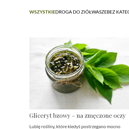
WSZYSTKIE
DROGA DO ZIÓŁ
WASZE
BEZ KATE
Gliceryt bzowy – na zmęczone oczy
Lubię rośliny, które kiedyś postrzegano mocno