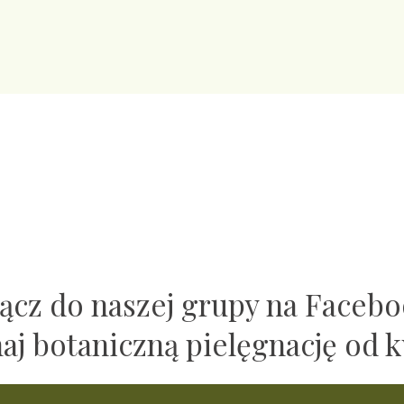
ącz do naszej grupy na Faceb
naj botaniczną pielęgnację od k