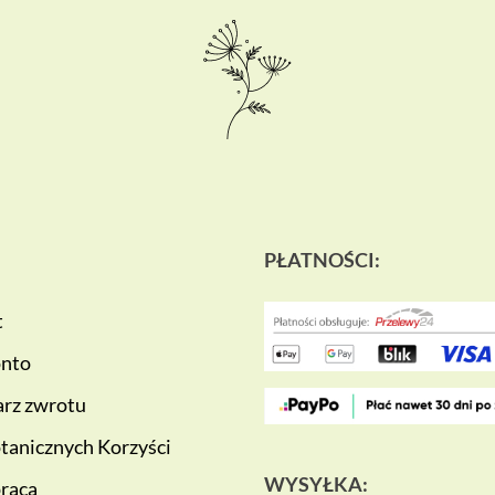
PŁATNOŚCI:
t
onto
rz zwrotu
tanicznych Korzyści
WYSYŁKA:
raca