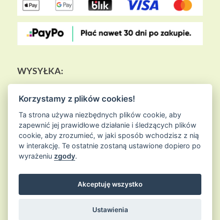
WYSYŁKA:
Korzystamy z plików cookies!
Ta strona używa niezbędnych plików cookie, aby
zapewnić jej prawidłowe działanie i śledzących plików
cookie, aby zrozumieć, w jaki sposób wchodzisz z nią
w interakcję. Te ostatnie zostaną ustawione dopiero po
wyrażeniu
zgody
.
Akceptuję wszystko
© 2026
Sklep Ziołowa Wyspa
is proudly powered by
WordPress
Entries (RSS) and Comments (RSS)
Ustawienia