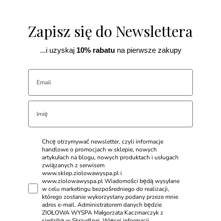
Zapisz się do Newslettera
...i uzyskaj
10% rabatu
na pierwsze zakupy
Chcę otrzymywać newsletter, czyli informacje
handlowe o promocjach w sklepie, nowych
artykułach na blogu, nowych produktach i usługach
związanych z serwisem
www.sklep.ziolowawyspa.pl i
www.ziolowawyspa.pl Wiadomości będą wysyłane
w celu marketingu bezpośredniego do realizacji,
którego zostanie wykorzystany podany przeze mnie
adres e-mail. Administratorem danych będzie
ZIOŁOWA WYSPA Małgorzata Kaczmarczyk z
siedzibą w Skrzydlnej. Więcej informacji