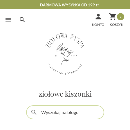
DARMOWA WYSYŁKA OD 199 zł


0
Skip
to
KONTO
content
ziołowe kiszonki
search