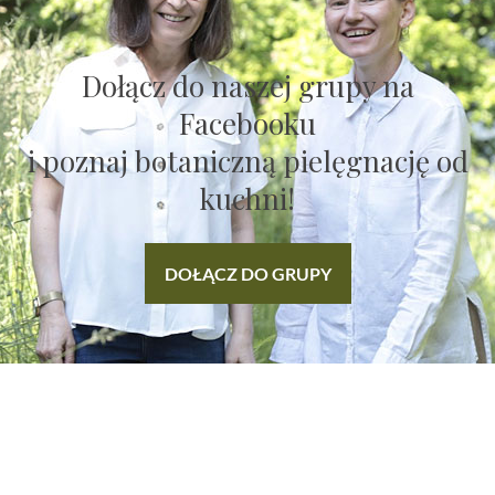
Dołącz do naszej grupy na
Facebooku
i poznaj botaniczną pielęgnację od
kuchni!
DOŁĄCZ DO GRUPY