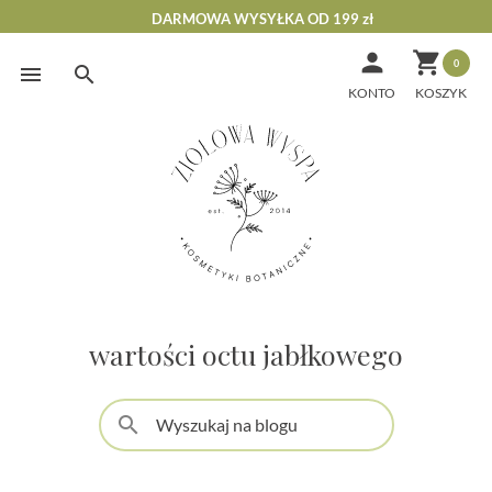
DARMOWA WYSYŁKA OD 199 zł


0
Skip
to
KONTO
content
wartości octu jabłkowego
search