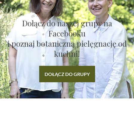
Dołącz do naszej grupy na
Facebooku
i poznaj botaniczną pielęgnację od
kuchni!
DOŁĄCZ DO GRUPY