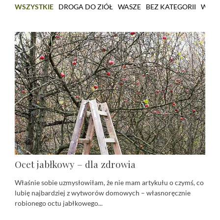
WSZYSTKIE
DROGA DO ZIÓŁ
WASZE
BEZ KATEGORII
WARS
Ocet jabłkowy – dla zdrowia
Właśnie sobie uzmysłowiłam, że nie mam artykułu o czymś, co
lubię najbardziej z wytworów domowych – własnoręcznie
robionego octu jabłkowego...