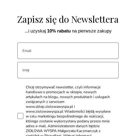
Zapisz się do Newslettera
...i uzyskaj
10% rabatu
na pierwsze zakupy
Chcę otrzymywać newsletter, czyli informacje
handlowe o promocjach w sklepie, nowych
artykułach na blogu, nowych produktach i usługach
związanych z serwisem
www.sklep.ziolowawyspa.pl i
www.ziolowawyspa.pl Wiadomości będą wysyłane
w celu marketingu bezpośredniego do realizacji,
którego zostanie wykorzystany podany przeze mnie
adres e-mail. Administratorem danych będzie
ZIOŁOWA WYSPA Małgorzata Kaczmarczyk z
siedzibą w Skrzydlnej. Więcej informacji