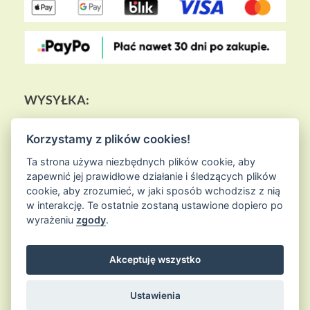
WYSYŁKA:
Korzystamy z plików cookies!
Ta strona używa niezbędnych plików cookie, aby
zapewnić jej prawidłowe działanie i śledzących plików
cookie, aby zrozumieć, w jaki sposób wchodzisz z nią
w interakcję. Te ostatnie zostaną ustawione dopiero po
wyrażeniu
zgody
.
Akceptuję wszystko
© 2026
Sklep Ziołowa Wyspa
is proudly powered by
WordPress
Entries (RSS) and Comments (RSS)
Ustawienia