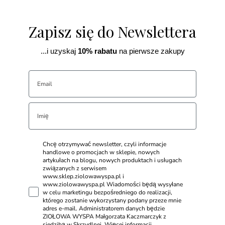
Zapisz się do Newslettera
...i uzyskaj
10% rabatu
na pierwsze zakupy
Chcę otrzymywać newsletter, czyli informacje
handlowe o promocjach w sklepie, nowych
artykułach na blogu, nowych produktach i usługach
związanych z serwisem
www.sklep.ziolowawyspa.pl i
www.ziolowawyspa.pl Wiadomości będą wysyłane
w celu marketingu bezpośredniego do realizacji,
którego zostanie wykorzystany podany przeze mnie
adres e-mail. Administratorem danych będzie
ZIOŁOWA WYSPA Małgorzata Kaczmarczyk z
siedzibą w Skrzydlnej. Więcej informacji