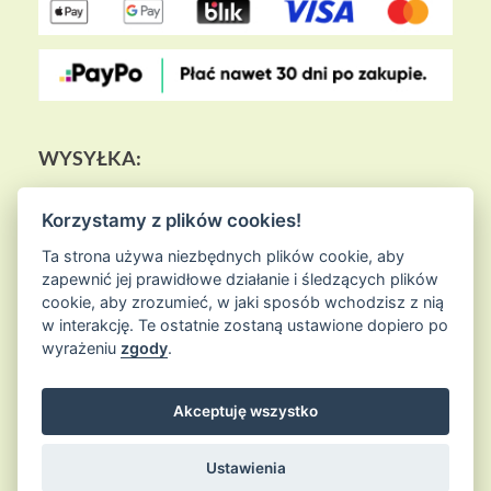
WYSYŁKA:
Korzystamy z plików cookies!
Ta strona używa niezbędnych plików cookie, aby
zapewnić jej prawidłowe działanie i śledzących plików
cookie, aby zrozumieć, w jaki sposób wchodzisz z nią
w interakcję. Te ostatnie zostaną ustawione dopiero po
wyrażeniu
zgody
.
Akceptuję wszystko
© 2026
Sklep Ziołowa Wyspa
is proudly powered by
WordPress
Entries (RSS) and Comments (RSS)
Ustawienia