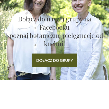
Dołącz do naszej grupy na
Facebooku
i poznaj botaniczną pielęgnację od
kuchni!
DOŁĄCZ DO GRUPY