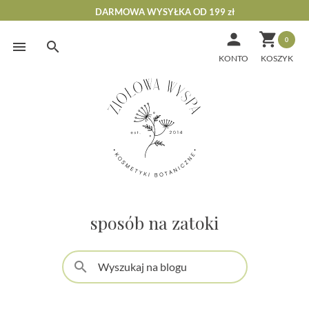
DARMOWA WYSYŁKA OD 199 zł


0
Skip
to
KONTO
content
sposób na zatoki
search