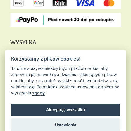
WYSYŁKA:
Korzystamy z plików cookies!
Ta strona używa niezbędnych plików cookie, aby
zapewnić jej prawidłowe działanie i śledzących plików
cookie, aby zrozumieć, w jaki sposób wchodzisz z nią
w interakcję. Te ostatnie zostaną ustawione dopiero po
wyrażeniu
zgody
.
Akceptuję wszystko
© 2026
Sklep Ziołowa Wyspa
is proudly powered by
WordPress
Entries (RSS) and Comments (RSS)
Ustawienia