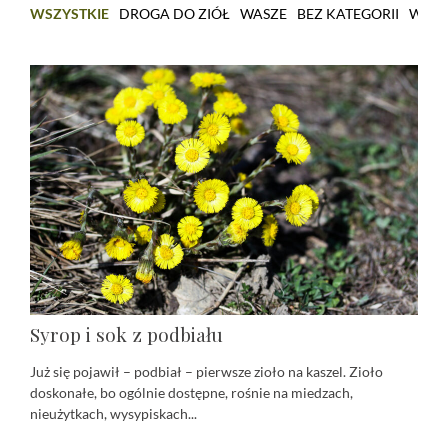
WSZYSTKIE
DROGA DO ZIÓŁ
WASZE
BEZ KATEGORII
WARS
Syrop i sok z podbiału
Już się pojawił – podbiał – pierwsze zioło na kaszel. Zioło
doskonałe, bo ogólnie dostępne, rośnie na miedzach,
nieużytkach, wysypiskach...