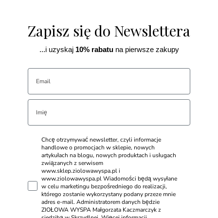
Zapisz się do Newslettera
...i uzyskaj
10% rabatu
na pierwsze zakupy
Chcę otrzymywać newsletter, czyli informacje
handlowe o promocjach w sklepie, nowych
artykułach na blogu, nowych produktach i usługach
związanych z serwisem
www.sklep.ziolowawyspa.pl i
www.ziolowawyspa.pl Wiadomości będą wysyłane
w celu marketingu bezpośredniego do realizacji,
którego zostanie wykorzystany podany przeze mnie
adres e-mail. Administratorem danych będzie
ZIOŁOWA WYSPA Małgorzata Kaczmarczyk z
siedzibą w Skrzydlnej. Więcej informacji