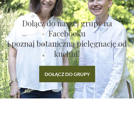
Dołącz do naszej grupy na
Facebooku
i poznaj botaniczną pielęgnację od
kuchni!
DOŁĄCZ DO GRUPY