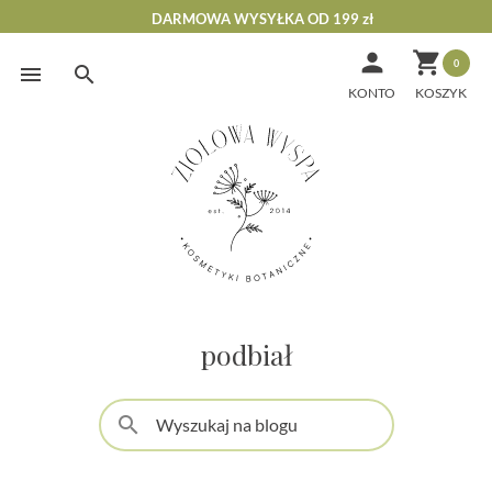
DARMOWA WYSYŁKA OD 199 zł


0
Skip
to
KONTO
content
podbiał
search