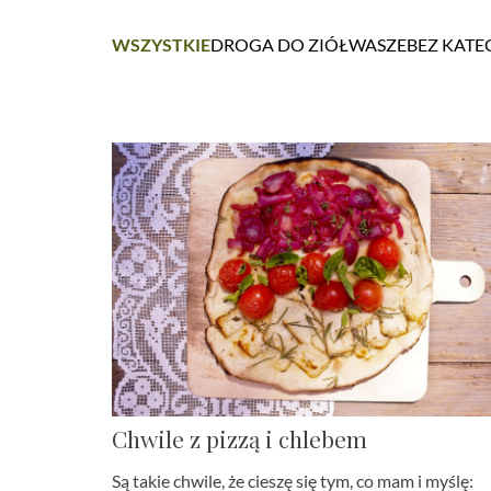
WSZYSTKIE
DROGA DO ZIÓŁ
WASZE
BEZ KATE
Chwile z pizzą i chlebem
Są takie chwile, że cieszę się tym, co mam i myślę: