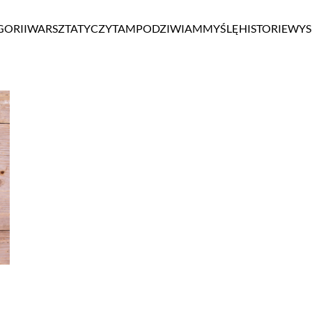
GORII
WARSZTATY
CZYTAM
PODZIWIAM
MYŚLĘ
HISTORIE
WYS