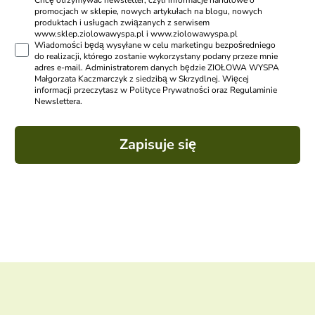
Chcę otrzymywać newsletter, czyli informacje handlowe o
promocjach w sklepie, nowych artykułach na blogu, nowych
produktach i usługach związanych z serwisem
www.sklep.ziolowawyspa.pl i www.ziolowawyspa.pl
Wiadomości będą wysyłane w celu marketingu bezpośredniego
do realizacji, którego zostanie wykorzystany podany przeze mnie
adres e-mail. Administratorem danych będzie ZIOŁOWA WYSPA
Małgorzata Kaczmarczyk z siedzibą w Skrzydlnej. Więcej
informacji przeczytasz w Polityce Prywatności oraz Regulaminie
Newslettera.
Zapisuje się