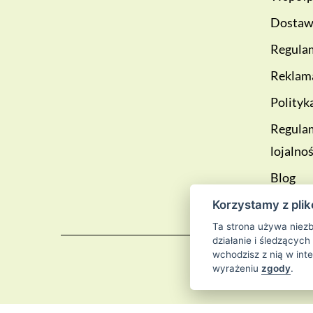
Dostawa
Regulam
Reklama
Polityk
Regula
lojalno
Blog
Korzystamy z plik
Ta strona używa niezb
działanie i śledzących
wchodzisz z nią w int
wyrażeniu
zgody
.
© 2026
Sklep 