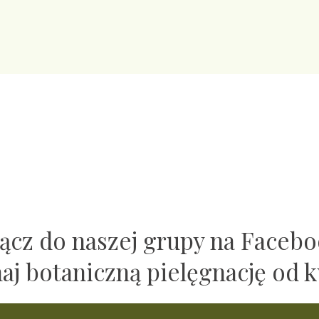
ącz do naszej grupy na Faceb
naj botaniczną pielęgnację od k