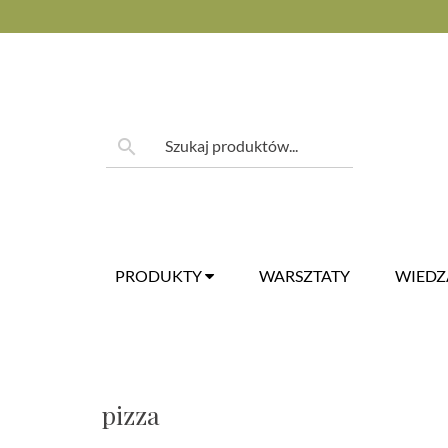
Skip
to
content
Szukaj:
search
PRODUKTY
WARSZTATY
WIED
pizza