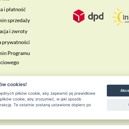
 i płatność
in sprzedaży
cja i zwroty
a prywatności
min Programu
ściowego
ów cookies!
Akce
ędnych plików cookie, aby zapewnić jej prawidłowe
 plików cookie, aby zrozumieć, w jaki sposób
erakcję. Te ostatnie zostaną ustawione dopiero po
Ziołowa Wyspa
is proudly powered by
WordPress
Entries (RSS) and 