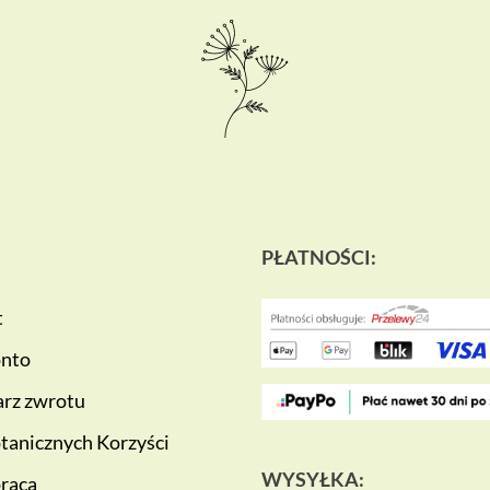
PŁATNOŚCI:
t
onto
rz zwrotu
tanicznych Korzyści
WYSYŁKA:
raca