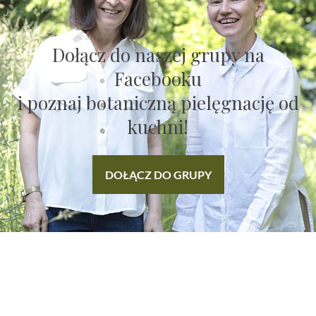
Dołącz do naszej grupy na
Facebooku
i poznaj botaniczną pielęgnację od
kuchni!
DOŁĄCZ DO GRUPY