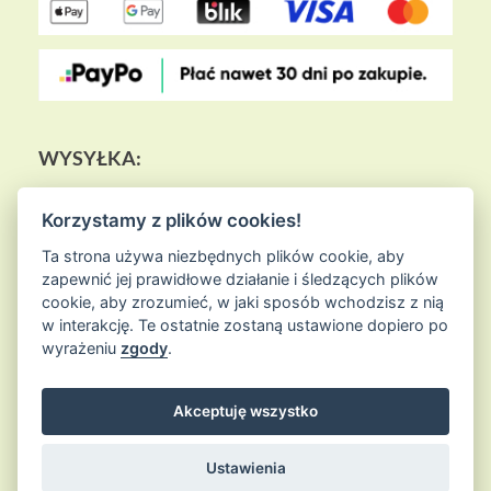
WYSYŁKA:
Korzystamy z plików cookies!
Ta strona używa niezbędnych plików cookie, aby
zapewnić jej prawidłowe działanie i śledzących plików
cookie, aby zrozumieć, w jaki sposób wchodzisz z nią
w interakcję. Te ostatnie zostaną ustawione dopiero po
wyrażeniu
zgody
.
Akceptuję wszystko
© 2026
Sklep Ziołowa Wyspa
is proudly powered by
WordPress
Entries (RSS) and Comments (RSS)
Ustawienia