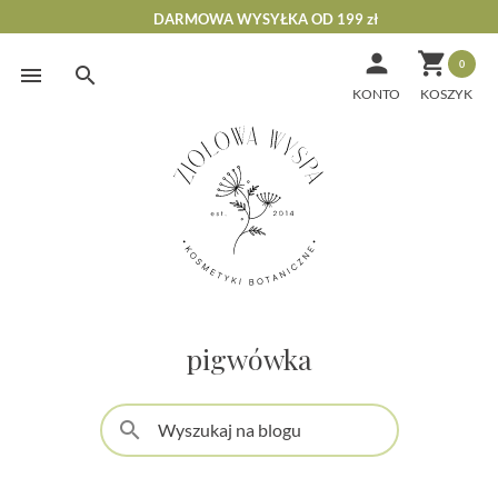
DARMOWA WYSYŁKA OD 199 zł


0
Skip
to
KONTO
content
pigwówka
search