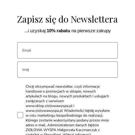
Zapisz się do Newslettera
...i uzyskaj
10% rabatu
na pierwsze zakupy
Chcę otrzymywać newsletter, czyli informacje
handlowe o promocjach w sklepie, nowych
artykułach na blogu, nowych produktach i usługach
związanych z serwisem
www.sklep.ziolowawyspa.pl i
www.ziolowawyspa.pl Wiadomości będą wysyłane
w celu marketingu bezpośredniego do realizacji,
którego zostanie wykorzystany podany przeze mnie
adres e-mail. Administratorem danych będzie
ZIOŁOWA WYSPA Małgorzata Kaczmarczyk z
siedzibą w Skrzydlnej. Więcej informacji