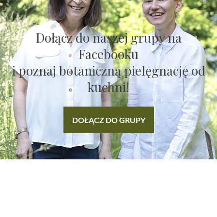
Dołącz do naszej grupy na
Facebooku
i poznaj botaniczną pielęgnację od
kuchni!
DOŁĄCZ DO GRUPY