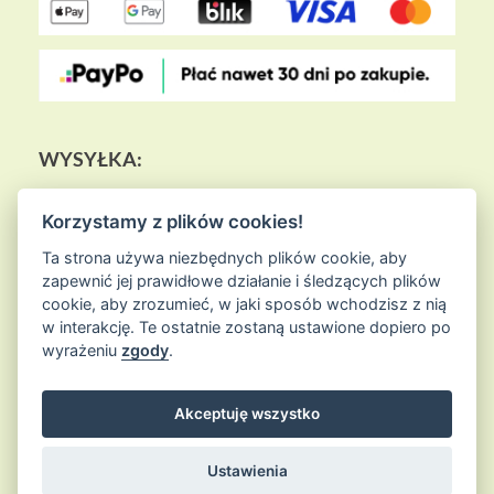
WYSYŁKA:
Korzystamy z plików cookies!
Ta strona używa niezbędnych plików cookie, aby
zapewnić jej prawidłowe działanie i śledzących plików
cookie, aby zrozumieć, w jaki sposób wchodzisz z nią
w interakcję. Te ostatnie zostaną ustawione dopiero po
wyrażeniu
zgody
.
Akceptuję wszystko
© 2026
Sklep Ziołowa Wyspa
is proudly powered by
WordPress
Entries (RSS) and Comments (RSS)
Ustawienia