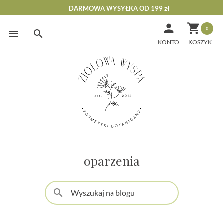
DARMOWA WYSYŁKA OD 199 zł


0
Skip
to
KONTO
content
oparzenia
search