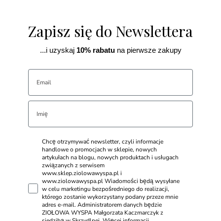
Zapisz się do Newslettera
...i uzyskaj
10% rabatu
na pierwsze zakupy
Chcę otrzymywać newsletter, czyli informacje
handlowe o promocjach w sklepie, nowych
artykułach na blogu, nowych produktach i usługach
związanych z serwisem
www.sklep.ziolowawyspa.pl i
www.ziolowawyspa.pl Wiadomości będą wysyłane
w celu marketingu bezpośredniego do realizacji,
którego zostanie wykorzystany podany przeze mnie
adres e-mail. Administratorem danych będzie
ZIOŁOWA WYSPA Małgorzata Kaczmarczyk z
siedzibą w Skrzydlnej. Więcej informacji