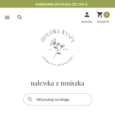
DARMOWA WYSYŁKA OD 199 zł


0
Skip
to
KONTO
content
nalewka z mniszka
search