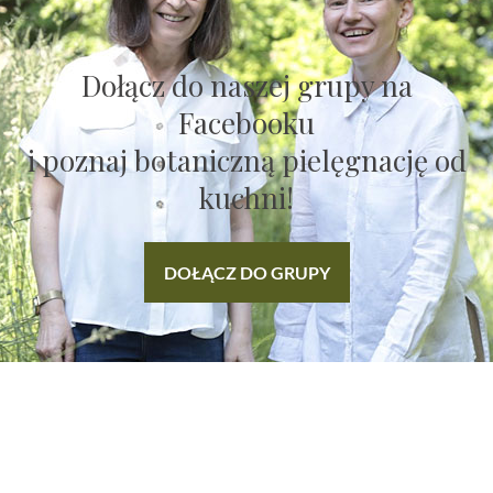
Dołącz do naszej grupy na
Facebooku
i poznaj botaniczną pielęgnację od
kuchni!
DOŁĄCZ DO GRUPY