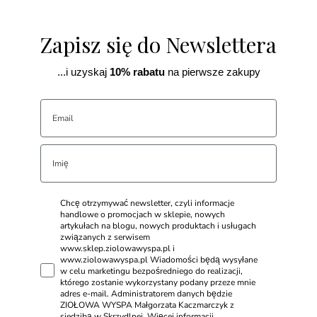
Zapisz się do Newslettera
...i uzyskaj
10% rabatu
na pierwsze zakupy
Chcę otrzymywać newsletter, czyli informacje
handlowe o promocjach w sklepie, nowych
artykułach na blogu, nowych produktach i usługach
związanych z serwisem
www.sklep.ziolowawyspa.pl i
www.ziolowawyspa.pl Wiadomości będą wysyłane
w celu marketingu bezpośredniego do realizacji,
którego zostanie wykorzystany podany przeze mnie
adres e-mail. Administratorem danych będzie
ZIOŁOWA WYSPA Małgorzata Kaczmarczyk z
siedzibą w Skrzydlnej. Więcej informacji