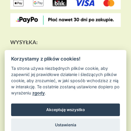
WYSYŁKA:
Korzystamy z plików cookies!
Ta strona używa niezbędnych plików cookie, aby
zapewnić jej prawidłowe działanie i śledzących plików
cookie, aby zrozumieć, w jaki sposób wchodzisz z nią
w interakcję. Te ostatnie zostaną ustawione dopiero po
wyrażeniu
zgody
.
Akceptuję wszystko
© 2026
Sklep Ziołowa Wyspa
is proudly powered by
WordPress
Entries (RSS) and Comments (RSS)
Ustawienia