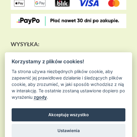
WYSYŁKA:
Korzystamy z plików cookies!
Ta strona używa niezbędnych plików cookie, aby
zapewnić jej prawidłowe działanie i śledzących plików
cookie, aby zrozumieć, w jaki sposób wchodzisz z nią
w interakcję. Te ostatnie zostaną ustawione dopiero po
wyrażeniu
zgody
.
Akceptuję wszystko
© 2026
Sklep Ziołowa Wyspa
is proudly powered by
WordPress
Entries (RSS) and Comments (RSS)
Ustawienia