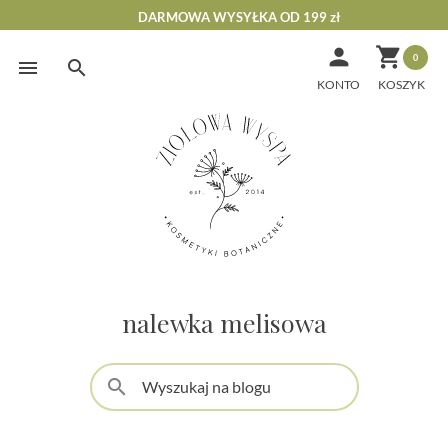
DARMOWA WYSYŁKA OD 199 zł


0
Skip
to
KONTO
content
nalewka melisowa
search