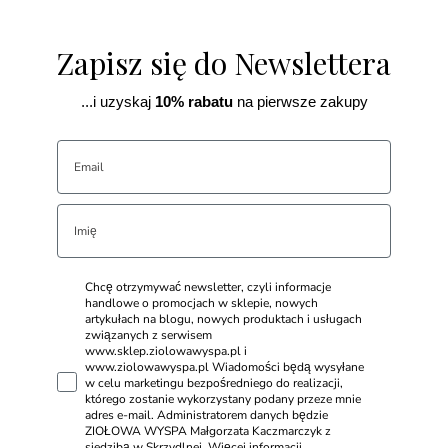
Zapisz się do Newslettera
...i uzyskaj
10% rabatu
na pierwsze zakupy
Chcę otrzymywać newsletter, czyli informacje
handlowe o promocjach w sklepie, nowych
artykułach na blogu, nowych produktach i usługach
związanych z serwisem
www.sklep.ziolowawyspa.pl i
www.ziolowawyspa.pl Wiadomości będą wysyłane
w celu marketingu bezpośredniego do realizacji,
którego zostanie wykorzystany podany przeze mnie
adres e-mail. Administratorem danych będzie
ZIOŁOWA WYSPA Małgorzata Kaczmarczyk z
siedzibą w Skrzydlnej. Więcej informacji