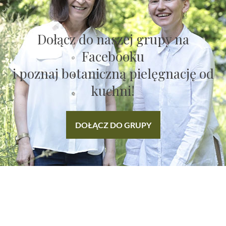
Dołącz do naszej grupy na
Facebooku
i poznaj botaniczną pielęgnację od
kuchni!
DOŁĄCZ DO GRUPY