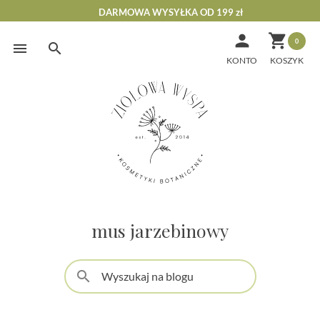
DARMOWA WYSYŁKA OD 199 zł


0
Skip
to
KONTO
content
mus jarzebinowy
search