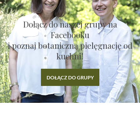
Dołącz do naszej grupy na
Facebooku
i poznaj botaniczną pielęgnację od
kuchni!
DOŁĄCZ DO GRUPY