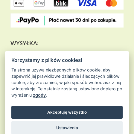
WYSYŁKA:
Korzystamy z plików cookies!
Ta strona używa niezbędnych plików cookie, aby
zapewnić jej prawidłowe działanie i śledzących plików
cookie, aby zrozumieć, w jaki sposób wchodzisz z nią
w interakcję. Te ostatnie zostaną ustawione dopiero po
wyrażeniu
zgody
.
Akceptuję wszystko
© 2026
Sklep Ziołowa Wyspa
is proudly powered by
WordPress
Entries (RSS) and Comments (RSS)
Ustawienia