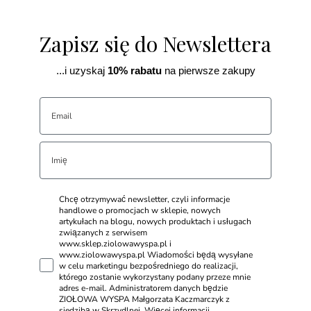
Zapisz się do Newslettera
...i uzyskaj
10% rabatu
na pierwsze zakupy
Chcę otrzymywać newsletter, czyli informacje
handlowe o promocjach w sklepie, nowych
artykułach na blogu, nowych produktach i usługach
związanych z serwisem
www.sklep.ziolowawyspa.pl i
www.ziolowawyspa.pl Wiadomości będą wysyłane
w celu marketingu bezpośredniego do realizacji,
którego zostanie wykorzystany podany przeze mnie
adres e-mail. Administratorem danych będzie
ZIOŁOWA WYSPA Małgorzata Kaczmarczyk z
siedzibą w Skrzydlnej. Więcej informacji