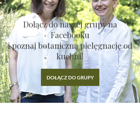
Dołącz do naszej grupy na
Facebooku
i poznaj botaniczną pielęgnację od
kuchni!
DOŁĄCZ DO GRUPY