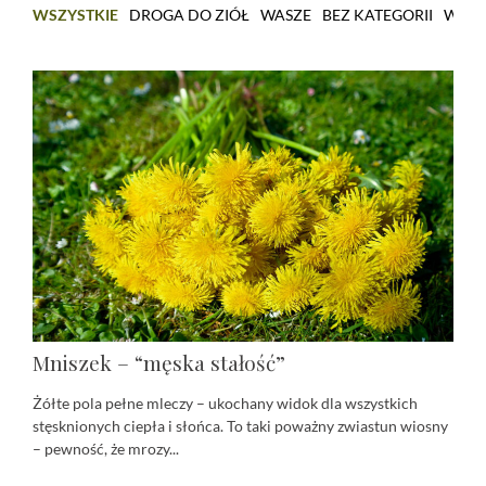
WSZYSTKIE
DROGA DO ZIÓŁ
WASZE
BEZ KATEGORII
WARS
Mniszek – “męska stałość”
Żółte pola pełne mleczy – ukochany widok dla wszystkich
stęsknionych ciepła i słońca. To taki poważny zwiastun wiosny
– pewność, że mrozy...