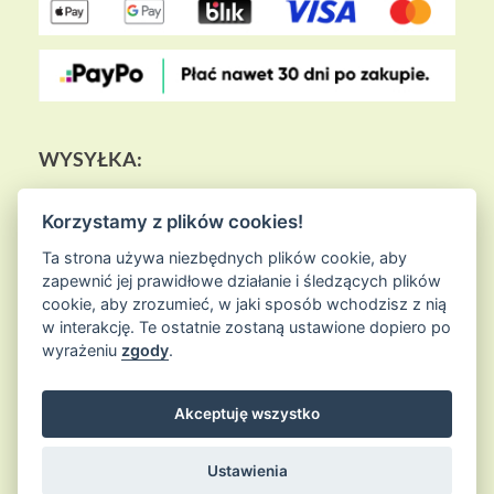
WYSYŁKA:
Korzystamy z plików cookies!
Ta strona używa niezbędnych plików cookie, aby
zapewnić jej prawidłowe działanie i śledzących plików
cookie, aby zrozumieć, w jaki sposób wchodzisz z nią
w interakcję. Te ostatnie zostaną ustawione dopiero po
wyrażeniu
zgody
.
Akceptuję wszystko
© 2026
Sklep Ziołowa Wyspa
is proudly powered by
WordPress
Entries (RSS) and Comments (RSS)
Ustawienia