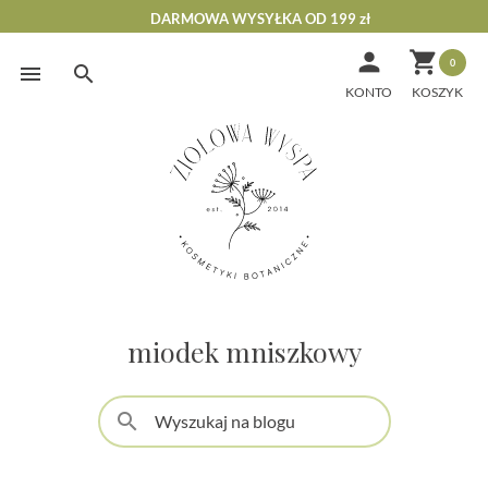
DARMOWA WYSYŁKA OD 199 zł


0
Skip
to
KONTO
content
miodek mniszkowy
search