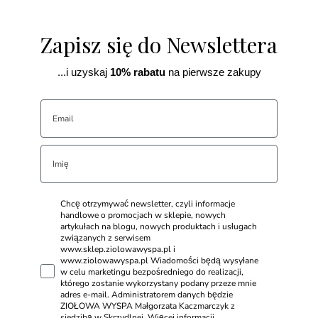
Zapisz się do Newslettera
...i uzyskaj
10% rabatu
na pierwsze zakupy
Chcę otrzymywać newsletter, czyli informacje
handlowe o promocjach w sklepie, nowych
artykułach na blogu, nowych produktach i usługach
związanych z serwisem
www.sklep.ziolowawyspa.pl i
www.ziolowawyspa.pl Wiadomości będą wysyłane
w celu marketingu bezpośredniego do realizacji,
którego zostanie wykorzystany podany przeze mnie
adres e-mail. Administratorem danych będzie
ZIOŁOWA WYSPA Małgorzata Kaczmarczyk z
siedzibą w Skrzydlnej. Więcej informacji