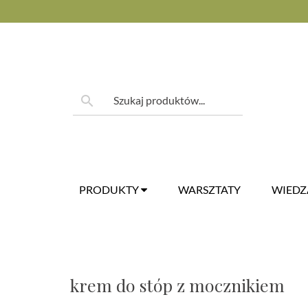
Skip
to
content
Szukaj:
search
PRODUKTY
WARSZTATY
WIED
krem do stóp z mocznikiem