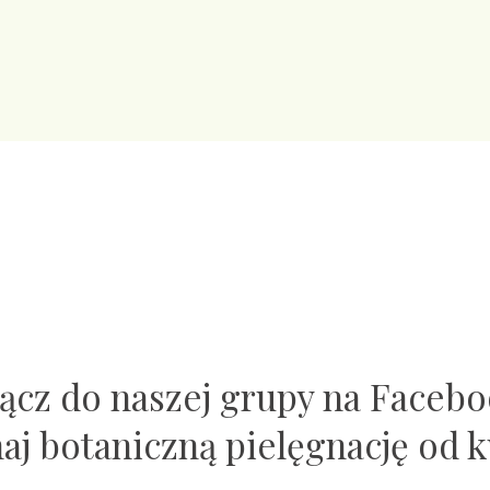
ącz do naszej grupy na Faceb
naj botaniczną pielęgnację od k