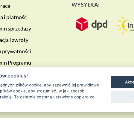
WYSYŁKA:
raca
 i płatność
in sprzedaży
cja i zwroty
a prywatności
min Programu
ściowego
ów cookies!
Akce
ędnych plików cookie, aby zapewnić jej prawidłowe
 plików cookie, aby zrozumieć, w jaki sposób
erakcję. Te ostatnie zostaną ustawione dopiero po
Ziołowa Wyspa
is proudly powered by
WordPress
Entries (RSS) and 