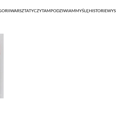
GORII
WARSZTATY
CZYTAM
PODZIWIAM
MYŚLĘ
HISTORIE
WYS