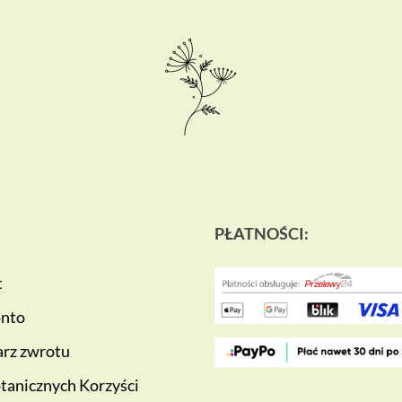
PŁATNOŚCI:
t
onto
rz zwrotu
tanicznych Korzyści