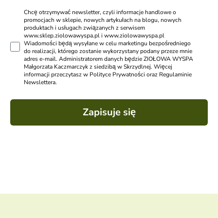
Chcę otrzymywać newsletter, czyli informacje handlowe o
promocjach w sklepie, nowych artykułach na blogu, nowych
produktach i usługach związanych z serwisem
www.sklep.ziolowawyspa.pl i www.ziolowawyspa.pl
Wiadomości będą wysyłane w celu marketingu bezpośredniego
do realizacji, którego zostanie wykorzystany podany przeze mnie
adres e-mail. Administratorem danych będzie ZIOŁOWA WYSPA
Małgorzata Kaczmarczyk z siedzibą w Skrzydlnej. Więcej
informacji przeczytasz w Polityce Prywatności oraz Regulaminie
Newslettera.
Zapisuje się