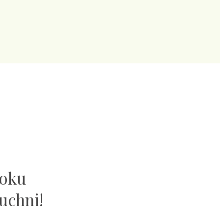
ooku
uchni!