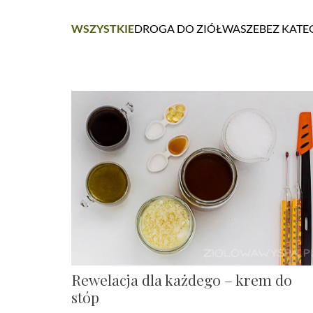
WSZYSTKIE
DROGA DO ZIÓŁ
WASZE
BEZ KATE
Rewelacja dla każdego – krem do
stóp