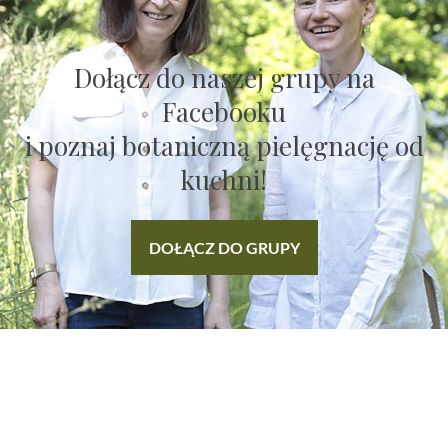
Dołącz do naszej grupy na
Facebooku
i poznaj botaniczną pielęgnację od
kuchni!
DOŁĄCZ DO GRUPY