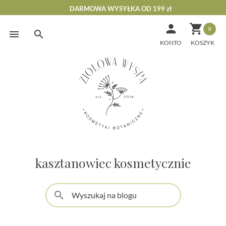
DARMOWA WYSYŁKA OD 199 zł


0
Skip
to
KONTO
content
kasztanowiec kosmetycznie
search