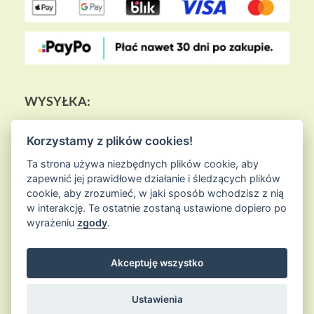
WYSYŁKA:
Korzystamy z plików cookies!
Ta strona używa niezbędnych plików cookie, aby
zapewnić jej prawidłowe działanie i śledzących plików
cookie, aby zrozumieć, w jaki sposób wchodzisz z nią
w interakcję. Te ostatnie zostaną ustawione dopiero po
wyrażeniu
zgody
.
Akceptuję wszystko
© 2026
Sklep Ziołowa Wyspa
is proudly powered by
WordPress
Entries (RSS) and Comments (RSS)
Ustawienia