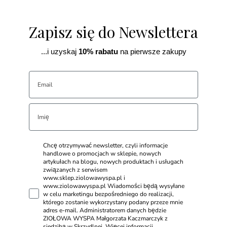
Zapisz się do Newslettera
...i uzyskaj
10% rabatu
na pierwsze zakupy
Chcę otrzymywać newsletter, czyli informacje
handlowe o promocjach w sklepie, nowych
artykułach na blogu, nowych produktach i usługach
związanych z serwisem
www.sklep.ziolowawyspa.pl i
www.ziolowawyspa.pl Wiadomości będą wysyłane
w celu marketingu bezpośredniego do realizacji,
którego zostanie wykorzystany podany przeze mnie
adres e-mail. Administratorem danych będzie
ZIOŁOWA WYSPA Małgorzata Kaczmarczyk z
siedzibą w Skrzydlnej. Więcej informacji