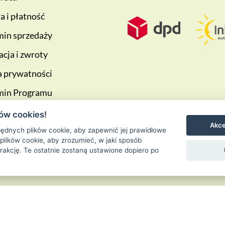
 i płatność
in sprzedaży
cja i zwroty
a prywatności
min Programu
ściowego
ów cookies!
Akce
ędnych plików cookie, aby zapewnić jej prawidłowe
 plików cookie, aby zrozumieć, w jaki sposób
erakcję. Te ostatnie zostaną ustawione dopiero po
Ziołowa Wyspa
is proudly powered by
WordPress
Entries (RSS) and 