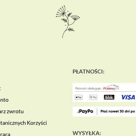
PŁATNOŚCI:
t
onto
rz zwrotu
tanicznych Korzyści
WYSYŁKA:
raca