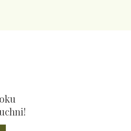
ooku
uchni!