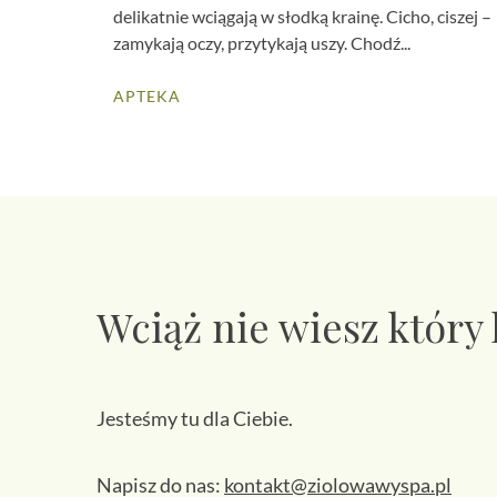
delikatnie wciągają w słodką krainę. Cicho, ciszej –
zamykają oczy, przytykają uszy. Chodź...
APTEKA
Wciąż nie wiesz który
Jesteśmy tu dla Ciebie.
Napisz do nas:
kontakt@ziolowawyspa.pl