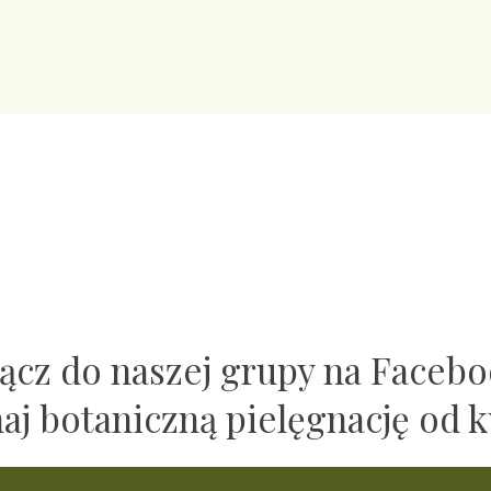
ącz do naszej grupy na Faceb
naj botaniczną pielęgnację od k