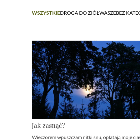
WSZYSTKIE
DROGA DO ZIÓŁ
WASZE
BEZ KATE
Jak zasnąć?
Wieczorem wpuszczam nitki snu, oplatają moje ciał