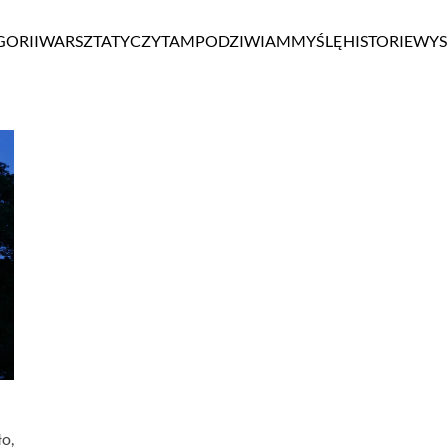
GORII
WARSZTATY
CZYTAM
PODZIWIAM
MYŚLĘ
HISTORIE
WYS
o,