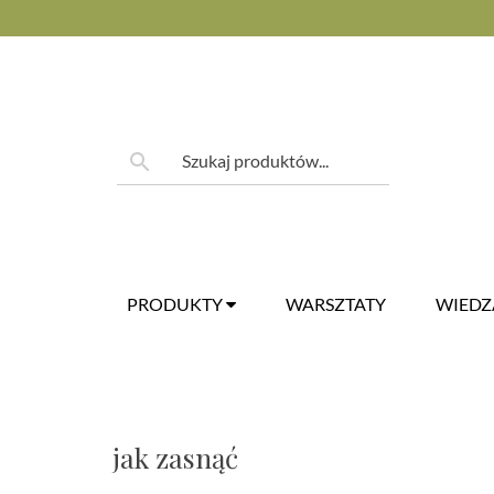
Skip
to
content
Szukaj:
search
PRODUKTY
WARSZTATY
WIED
jak zasnąć