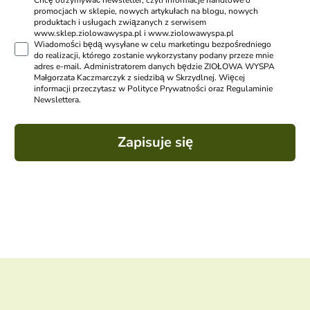
Chcę otrzymywać newsletter, czyli informacje handlowe o
promocjach w sklepie, nowych artykułach na blogu, nowych
produktach i usługach związanych z serwisem
www.sklep.ziolowawyspa.pl i www.ziolowawyspa.pl
Wiadomości będą wysyłane w celu marketingu bezpośredniego
do realizacji, którego zostanie wykorzystany podany przeze mnie
adres e-mail. Administratorem danych będzie ZIOŁOWA WYSPA
Małgorzata Kaczmarczyk z siedzibą w Skrzydlnej. Więcej
informacji przeczytasz w Polityce Prywatności oraz Regulaminie
Newslettera.
Zapisuje się