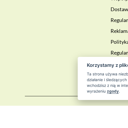
Dostawa
Regulam
Reklama
Polityk
Regula
lojalno
Korzystamy z plik
Blog
Ta strona używa niezb
działanie i śledzących
wchodzisz z nią w int
wyrażeniu
zgody
.
© 2026
Sklep 