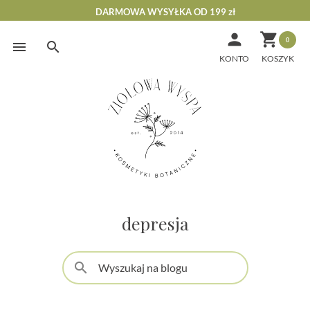
DARMOWA WYSYŁKA OD 199 zł


0
Skip
to
KONTO
content
depresja
search