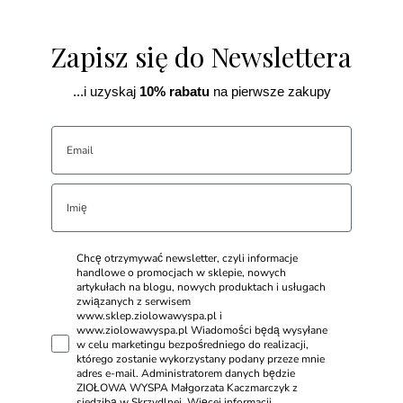
Zapisz się do Newslettera
...i uzyskaj
10% rabatu
na pierwsze zakupy
Chcę otrzymywać newsletter, czyli informacje
handlowe o promocjach w sklepie, nowych
artykułach na blogu, nowych produktach i usługach
związanych z serwisem
www.sklep.ziolowawyspa.pl i
www.ziolowawyspa.pl Wiadomości będą wysyłane
w celu marketingu bezpośredniego do realizacji,
którego zostanie wykorzystany podany przeze mnie
adres e-mail. Administratorem danych będzie
ZIOŁOWA WYSPA Małgorzata Kaczmarczyk z
siedzibą w Skrzydlnej. Więcej informacji