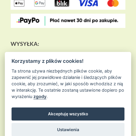
WYSYŁKA:
Korzystamy z plików cookies!
Ta strona używa niezbędnych plików cookie, aby
zapewnić jej prawidłowe działanie i śledzących plików
cookie, aby zrozumieć, w jaki sposób wchodzisz z nią
w interakcję. Te ostatnie zostaną ustawione dopiero po
wyrażeniu
zgody
.
Akceptuję wszystko
© 2026
Sklep Ziołowa Wyspa
is proudly powered by
WordPress
Entries (RSS) and Comments (RSS)
Ustawienia