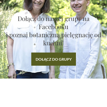
Dołącz do naszej grupy na
Facebooku
i poznaj botaniczną pielęgnację od
kuchni!
DOŁĄCZ DO GRUPY