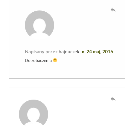
reply
Napisany przez
hajduczek
24 maj, 2016
Do zobaczenia
reply