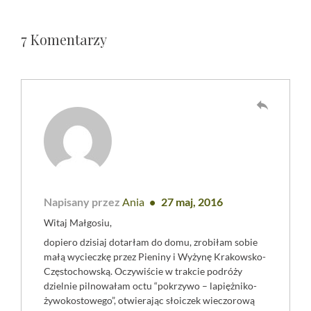
7 Komentarzy
reply
Napisany przez
Ania
27 maj, 2016
Witaj Małgosiu,
dopiero dzisiaj dotarłam do domu, zrobiłam sobie
małą wycieczkę przez Pieniny i Wyżynę Krakowsko-
Częstochowską. Oczywiście w trakcie podróży
dzielnie pilnowałam octu “pokrzywo – lapiężniko-
żywokostowego”, otwierając słoiczek wieczorową