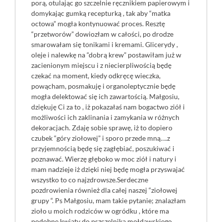
porą, otulając go szczelnie ręcznikiem papierowym i
domykając gumką recepturką , tak aby “matka
octowa” mogła kontynuować proces. Resztę
“przetworów” dowiozłam w całości, po drodze
smarowałam się tonikami i kremami. Glicerydy ,
oleje i nalewkę na “dobrą krew” postawiłam już w
zacienionym miejscu i z niecierpliwością będę
czekać na moment, kiedy odkręcę wieczka,
powącham, posmakuję i organoleptycznie będę
mogła delektować się ich zawartością. Małgosiu,
dziękuję Ci za to , iż pokazałaś nam bogactwo ziół i
możliwości ich zaklinania i zamykania w różnych
dekoracjach. Zdaję sobie sprawę, iż to dopiero
czubek “góry ziołowej” i sporo przede mną….z
przyjemnością będę się zagłębiać, poszukiwać i
poznawać. Wierzę głęboko w moc ziół i natury i
mam nadzieje iż dzięki niej będę mogła przyswajać
wszystko to co najzdrowsze.Serdeczne
pozdrowienia również dla całej naszej “ziołowej
grupy “. Ps Małgosiu, mam takie pytanie; znalazłam
zioło u moich rodziców w ogródku , które ma
podobne kwiaty do pszczelnika mołdawskiego,