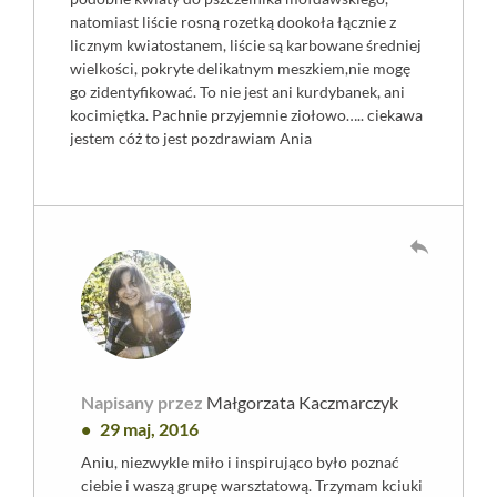
natomiast liście rosną rozetką dookoła łącznie z
licznym kwiatostanem, liście są karbowane średniej
wielkości, pokryte delikatnym meszkiem,nie mogę
go zidentyfikować. To nie jest ani kurdybanek, ani
kocimiętka. Pachnie przyjemnie ziołowo….. ciekawa
jestem cóż to jest pozdrawiam Ania
reply
Napisany przez
Małgorzata Kaczmarczyk
29 maj, 2016
Aniu, niezwykle miło i inspirująco było poznać
ciebie i waszą grupę warsztatową. Trzymam kciuki