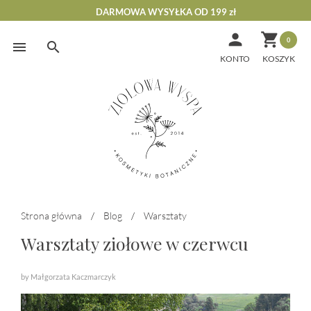
DARMOWA WYSYŁKA OD 199 zł


0
Skip
to
KONTO
content
Strona główna
/
Blog
/
Warsztaty
Warsztaty ziołowe w czerwcu
by Małgorzata Kaczmarczyk