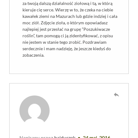
za twoją dalszą działalność ziołową i tą, w którą
kieruje cię serce. Wierzę w to, że czeka na ciebie
kawałek ziemi na Mazurach lub gdzie indziej i cała
moc ziół. Zdjęcie zioła, o którym opowiadasz
najlepiej jest przesłać na grupę “Poszukiwacze
roślin”, tam pomogą ci ją zidentyfikować, z opisu
nie jestem w stanie tego zrobić. Pozdrawiam
serdecznie i mam nadzieję, że jeszcze kiedyś do
zobaczenia.
reply
Napisany przez
hajduczek
24 maj, 2016