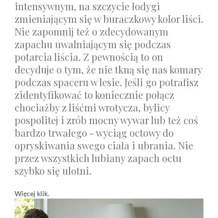
intensywnym, na szczycie łodygi
zmieniającym się w buraczkowy kolor liści.
Nie zapomnij też o zdecydowanym
zapachu uwalniającym się podczas
potarcia liścia. Z pewnością to on
decyduje o tym, że nie tkną się nas komary
podczas spaceru w lesie. Jeśli go potrafisz
zidentyfikować to koniecznie połącz
chociażby z liśćmi wrotycza, bylicy
pospolitej i zrób mocny wywar lub też coś
bardzo trwałego - wyciąg octowy do
opryskiwania swego ciała i ubrania. Nie
przez wszystkich lubiany zapach octu
szybko się ulotni.
Więcej
klik
.