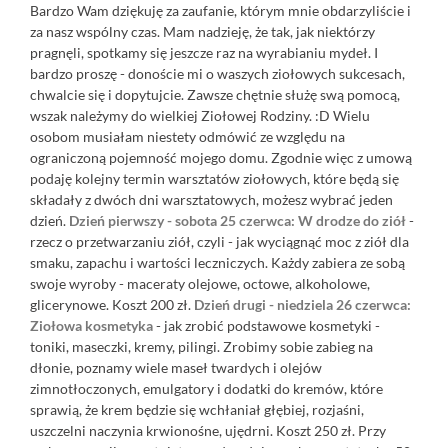
Bardzo Wam dziękuję za zaufanie, którym mnie obdarzyliście i
za nasz wspólny czas. Mam nadzieję, że tak, jak niektórzy
pragnęli, spotkamy się jeszcze raz na wyrabianiu mydeł. I
bardzo proszę - donoście mi o waszych ziołowych sukcesach,
chwalcie się i dopytujcie. Zawsze chętnie służę swą pomocą,
wszak należymy do wielkiej Ziołowej Rodziny. :D Wielu
osobom musiałam niestety odmówić ze względu na
ograniczoną pojemność mojego domu. Zgodnie więc z umową
podaję kolejny termin warsztatów ziołowych, które będą się
składały z dwóch dni warsztatowych, możesz wybrać jeden
dzień.
Dzień pierwszy - sobota 25 czerwca:
W drodze do ziół
-
rzecz o przetwarzaniu ziół, czyli - jak wyciągnąć moc z ziół dla
smaku, zapachu i wartości leczniczych. Każdy zabiera ze sobą
swoje wyroby - maceraty olejowe, octowe, alkoholowe,
glicerynowe. Koszt 200 zł.
Dzień drugi - niedziela 26 czerwca:
Ziołowa kosmetyka
- jak zrobić podstawowe kosmetyki -
toniki, maseczki, kremy, pilingi. Zrobimy sobie zabieg na
dłonie, poznamy wiele maseł twardych i olejów
zimnotłoczonych, emulgatory i dodatki do kremów, które
sprawią, że krem będzie się wchłaniał głębiej, rozjaśni,
uszczelni naczynia krwionośne, ujędrni. Koszt 250 zł. Przy