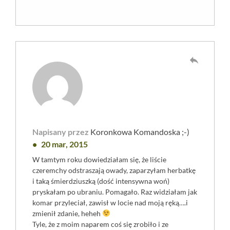
reply
Napisany przez
Koronkowa Komandoska ;-)
20 mar, 2015
W tamtym roku dowiedziałam się, że liście
czeremchy odstraszają owady, zaparzyłam herbatkę
i taką śmierdziuszką (dość intensywna woń)
pryskałam po ubraniu. Pomagało. Raz widziałam jak
komar przyleciał, zawisł w locie nad moją ręką….i
zmienił zdanie, heheh
Tyle, że z moim naparem coś się zrobiło i ze