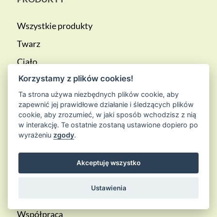
Wszystkie produkty
Twarz
Ciało
Korzystamy z plików cookies!
Aromaterapia
Ta strona używa niezbędnych plików cookie, aby
zapewnić jej prawidłowe działanie i śledzących plików
SKLEP
cookie, aby zrozumieć, w jaki sposób wchodzisz z nią
w interakcję. Te ostatnie zostaną ustawione dopiero po
wyrażeniu
zgody
.
Kontakt
Moje konto
Akceptuję wszystko
Formularz zwrotu
Ustawienia
Klub Botanicznych Korzyści
Współpraca