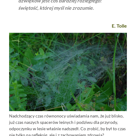
dźwięków jest coś bardziej rozległego:
świętość, której myśl nie zrozumie.
E. Tolle
Nadchodzący czas równonocy uświadamia nam, że już blisko,
już czas naszych spacerów leśnych i podziwu dla przyrody,
odpoczynku w lesie właśnie nadszedł. Co zrobić, by był to czas
nie tylko na refleksję, ale i z zachowaniem zdrowia?