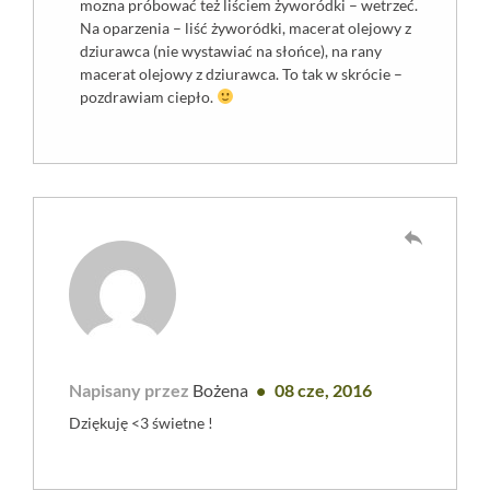
mozna próbować też liściem żyworódki – wetrzeć.
Na oparzenia – liść żyworódki, macerat olejowy z
dziurawca (nie wystawiać na słońce), na rany
macerat olejowy z dziurawca. To tak w skrócie –
pozdrawiam ciepło.
reply
Napisany przez
Bożena
08 cze, 2016
Dziękuję <3 świetne !