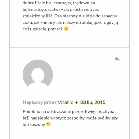
dobre liście bzu czarnego, trędownika
bulwiastego, szałwi – po prostu wetrzeć
zmiażdżony liść. Osa niestety nie idzie do zapachu
ciała, jak komary, ale należy do atakujących, gdy ją
coś ugniecie, potrąci.
reply
Napisany przez
Vicallic
08 lip, 2015
Podobno na odstraszanie pszczół(więc os chyba
też) nadaje się wrotycz pospolity, może być świeży
lub suszony