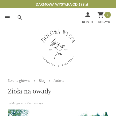
DARMOWA WYSYŁKA OD 199 zł


0
Skip
to
KONTO
content
Strona główna
/
Blog
/
Apteka
Zioła na owady
by Małgorzata Kaczmarczyk