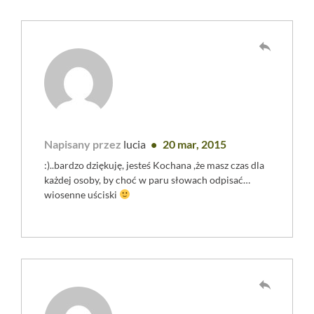
reply
Napisany przez
lucia
20 mar, 2015
:)..bardzo dziękuję, jesteś Kochana ,że masz czas dla
każdej osoby, by choć w paru słowach odpisać…
wiosenne uściski
reply