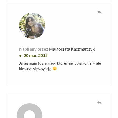
reply
Napisany przez
Małgorzata Kaczmarczyk
20 mar, 2015
Ja też mam tę złą krew, której nie lubią komary, ale
kleszcze się wsysają.
reply