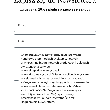
...i uzyskaj
10% rabatu
na pierwsze zakupy
Chcę otrzymywać newsletter, czyli informacje
handlowe o promocjach w sklepie, nowych
artykułach na blogu, nowych produktach i usługach
związanych z serwisem
www.sklep.ziolowawyspa.pl i
www.ziolowawyspa.pl Wiadomości będą wysyłane
w celu marketingu bezpośredniego do realizacji,
którego zostanie wykorzystany podany przeze mnie
adres e-mail. Administratorem danych będzie
ZIOŁOWA WYSPA Małgorzata Kaczmarczyk z
siedzibą w Skrzydlnej. Więcej informacji
przeczytasz w Polityce Prywatności oraz
Regulaminie Newslettera.