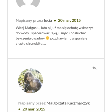
Napisany przez
lucia
20 mar, 2015
Witaj Małgosiu, lato oj już ma się ochotę wskoczyć
do wody , spacerować łąką, usiąść i posłuchać
bzyczenia owadów
pozdrawiam , wspaniale
ciepło się zrobiło….
reply
Napisany przez
Małgorzata Kaczmarczyk
20 mar, 2015