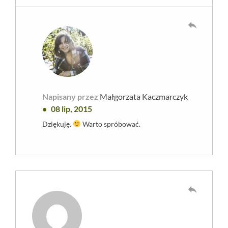
reply
Napisany przez
Małgorzata Kaczmarczyk
08 lip, 2015
Dziękuję.
Warto spróbować.
reply