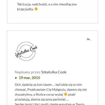
Tak Łucja, nadchodzi, a z nim nieodłączne
brzęczydła.
reply
Napisany przez
Szkatułka Cook
19 mar, 2015
Och, tęsknię za tym lasem … też lubię się w nim
chować. Pozdrawiam Cię Małgosiu, dawno się nie
słyszałyśmy, a Słońce coraz wyżej
ptaki
przylatują, ziemia zaczyna pachnieć …
Serdeczności ślę i myśli ciepłe wysyłam w Twoją