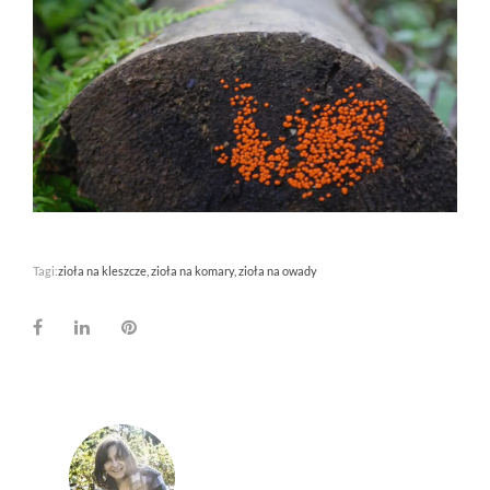
Tagi:
zioła na kleszcze
zioła na komary
zioła na owady
Facebook
LinkedIn
Pinterest