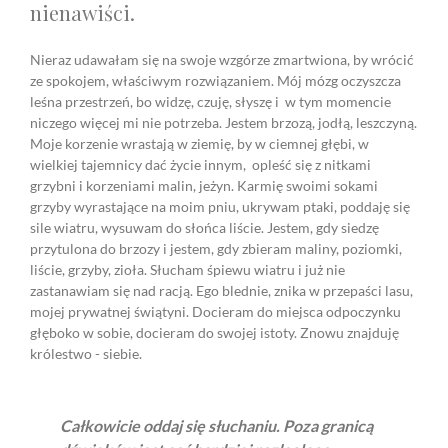
nienawiści.
Nieraz udawałam się na swoje wzgórze zmartwiona, by wrócić
ze spokojem, właściwym rozwiązaniem. Mój mózg oczyszcza
leśna przestrzeń, bo widzę, czuję, słyszę i w tym momencie
niczego więcej mi nie potrzeba. Jestem brzozą, jodłą, leszczyną.
Moje korzenie wrastają w ziemię, by w ciemnej głębi, w
wielkiej tajemnicy dać życie innym, opleść się z nitkami
grzybni i korzeniami malin, jeżyn. Karmię swoimi sokami
grzyby wyrastające na moim pniu, ukrywam ptaki, poddaję się
sile wiatru, wysuwam do słońca liście. Jestem, gdy siedzę
przytulona do brzozy i jestem, gdy zbieram maliny, poziomki,
liście, grzyby, zioła. Słucham śpiewu wiatru i już nie
zastanawiam się nad racją. Ego blednie, znika w przepaści lasu,
mojej prywatnej świątyni. Docieram do miejsca odpoczynku
głęboko w sobie, docieram do swojej istoty. Znowu znajduję
królestwo - siebie.
Całkowicie oddaj się słuchaniu. Poza granicą