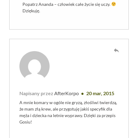
Popatrz Ananda – człowiek całe życie się uczy.
Dziękuję.
reply
Napisany przez
AfterKorpo
20 mar, 2015
A mnie komary w ogóle nie gryzą, złośliwi twierdzą,
że mam złą krew, ale przygotuję jakiś specyfik dla
męża i dziecka na letnie wyprawy. Dzięki za przepis
Gosiu!