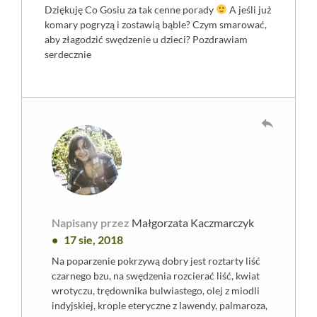
Dziękuję Co Gosiu za tak cenne porady
A jeśli już
komary pogryzą i zostawią bąble? Czym smarować,
aby złagodzić swędzenie u dzieci? Pozdrawiam
serdecznie
reply
Napisany przez
Małgorzata Kaczmarczyk
17 sie, 2018
Na poparzenie pokrzywą dobry jest roztarty liść
czarnego bzu, na swędzenia rozcierać liść, kwiat
wrotyczu, trędownika bulwiastego, olej z miodli
indyjskiej, krople eteryczne z lawendy, palmaroza,