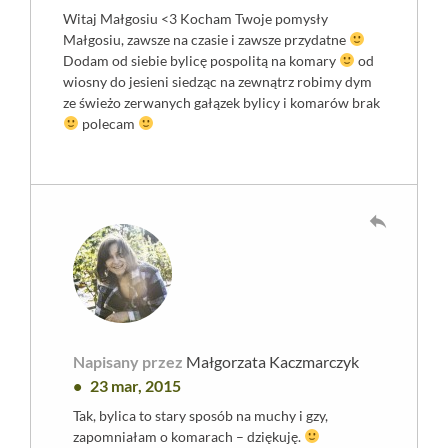
Witaj Małgosiu <3 Kocham Twoje pomysły
Małgosiu, zawsze na czasie i zawsze przydatne
Dodam od siebie bylicę pospolitą na komary
od
wiosny do jesieni siedząc na zewnątrz robimy dym
ze świeżo zerwanych gałązek bylicy i komarów brak
polecam
reply
Napisany przez
Małgorzata Kaczmarczyk
23 mar, 2015
Tak, bylica to stary sposób na muchy i gzy,
zapomniałam o komarach – dziękuję.