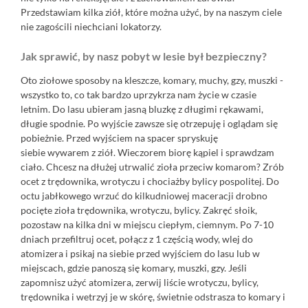
Przedstawiam kilka ziół, które można użyć, by na naszym ciele
nie zagościli niechciani lokatorzy.
Jak sprawić, by nasz pobyt w lesie był bezpieczny?
Oto ziołowe sposoby na kleszcze, komary, muchy, gzy, muszki -
wszystko to, co tak bardzo uprzykrza nam życie w czasie
letnim. Do lasu ubieram jasną bluzkę z długimi rękawami,
długie spodnie. Po wyjście zawsze się otrzepuję i oglądam się
pobieżnie. Przed wyjściem na spacer spryskuję
siebie wywarem z ziół. Wieczorem biorę kąpiel i sprawdzam
ciało. Chcesz na dłużej utrwalić zioła przeciw komarom? Zrób
ocet z trędownika, wrotyczu i chociażby bylicy pospolitej. Do
octu jabłkowego wrzuć do kilkudniowej maceracji drobno
pocięte zioła trędownika, wrotyczu, bylicy. Zakręć słoik,
pozostaw na kilka dni w miejscu ciepłym, ciemnym. Po 7-10
dniach przefiltruj ocet, połącz z 1 częścią wody, wlej do
atomizera i psikaj na siebie przed wyjściem do lasu lub w
miejscach, gdzie panoszą się komary, muszki, gzy. Jeśli
zapomnisz użyć atomizera, zerwij liście wrotyczu, bylicy,
trędownika i wetrzyj je w skórę, świetnie odstrasza to komary i