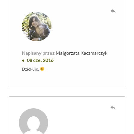
reply
Napisany przez
Małgorzata Kaczmarczyk
08 cze, 2016
Dziękuję.
reply